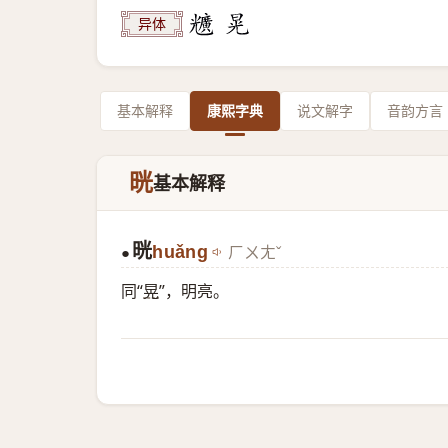
异体
基本解释
康熙字典
说文解字
音韵方言
晄
基本解释
晄
huǎng
ㄏㄨㄤˇ
●
同“
晃
”，明亮。