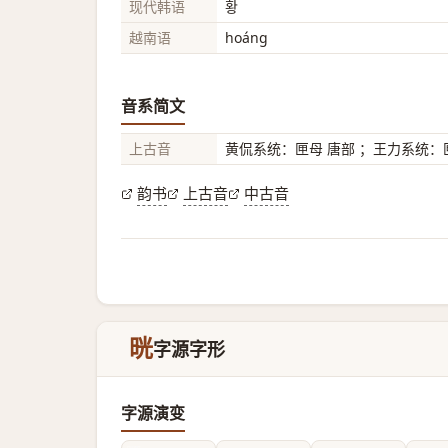
现代韩语
황
越南语
hoáng
音系简文
上古音
黄侃系统：匣母 唐部 ；王力系统：匣
韵书
上古音
中古音
晄
字源字形
字源演变