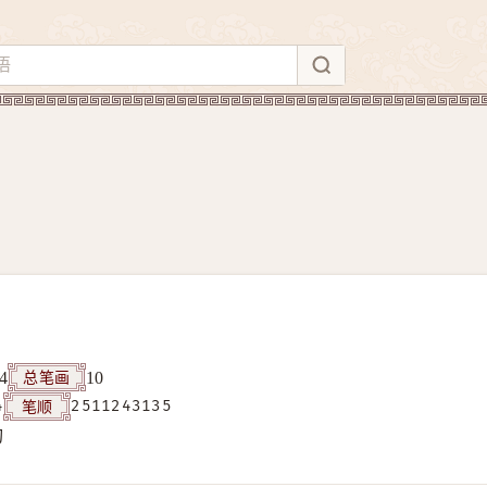
总笔画
4
10
笔顺
4
2511243135
构