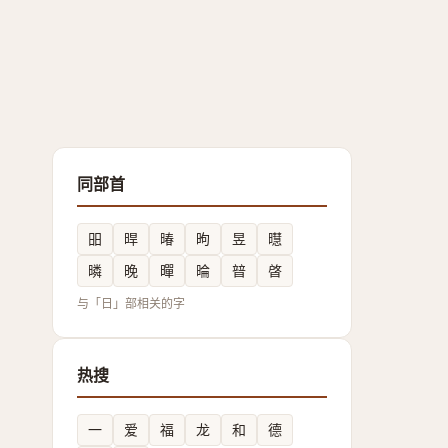
同部首
昍
晘
暙
昫
昱
㬩
暽
晚
暺
㫻
暜
晵
与「日」部相关的字
热搜
一
爱
福
龙
和
德