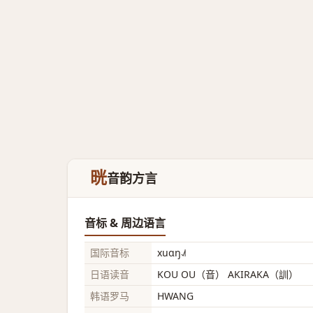
晄
音韵方言
音标 & 周边语言
国际音标
xuɑŋ˨˩˦
日语读音
KOU OU（音） AKIRAKA（訓）
韩语罗马
HWANG