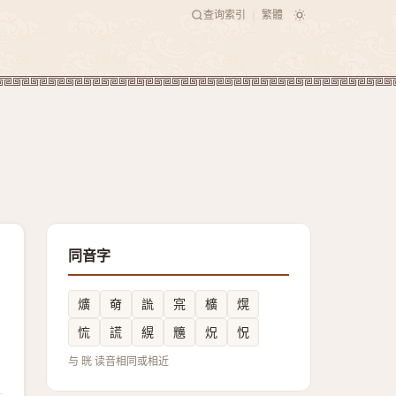
查询索引
繁體
|
同音字
爌
奛
詤
宺
櫎
熀
㤺
謊
縨
兤
炾
怳
与 晄 读音相同或相近