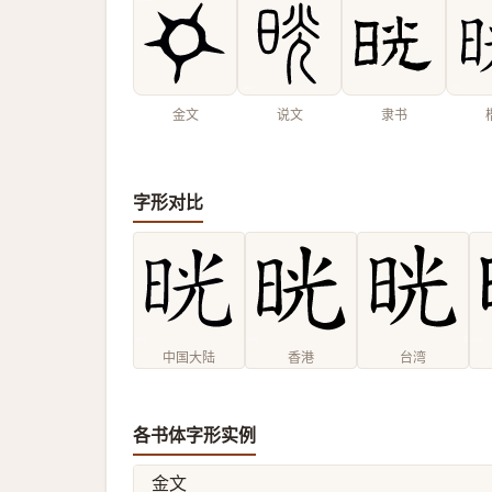
金文
说文
隶书
字形对比
中国大陆
香港
台湾
各书体字形实例
金文