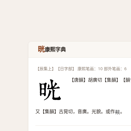
晄
康熙字典
【辰集上】【日字部】 康熙笔画：10 部外笔画：6
【唐韻】胡廣切【集韻】【韻
又【集韻】古晃切，音廣。光貌。或作
。
𪏋