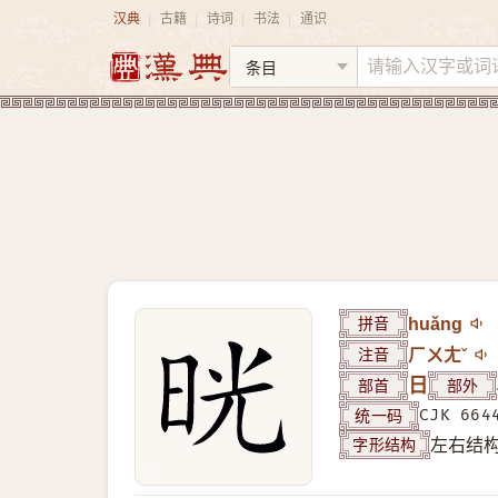
汉典
古籍
诗词
书法
通识
|
|
|
|
拼音
huǎng
注音
ㄏㄨㄤˇ
部首
日
部外
统一码
CJK 664
字形结构
左右结