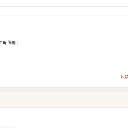
母 陽部 ；
反