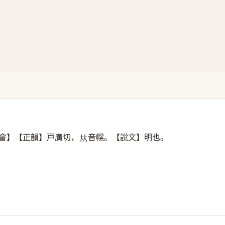
會】【正韻】戸廣切，
音幌。【說文】明也。
𠀤