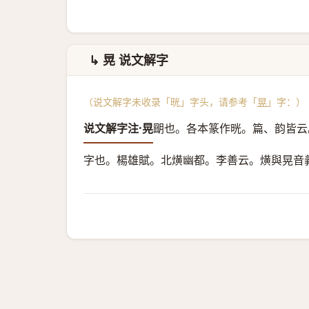
↳ 晃 说文解字
（说文解字未收录「晄」字头，请参考「
晃
」字：）
说文解字注·晃
朙也。
各本篆作晄。篇、韵皆云
字也。楊雄賦。北熿幽都。李善云。熿與晃音