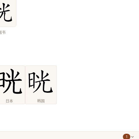
楷书
日本
韩国
1