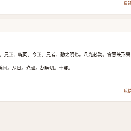
反
。晃正、晄同。今正。晃者、動之明也。凡光必動。會意兼形聲
義同。
从日。灮聲。
胡廣切。十部。
反