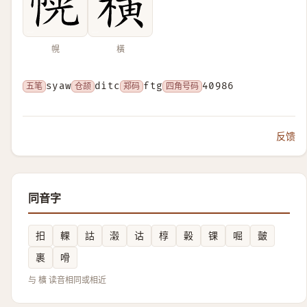
幌
橫
五笔
syaw
仓颉
ditc
郑码
ftg
四角号码
40986
反馈
同音字
抇
輠
詁
濲
诂
椁
糓
锞
啒
皼
裹
嗗
与 櫎 读音相同或相近