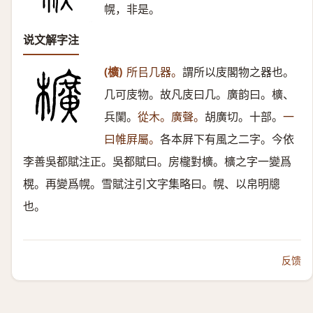
幌，非是。
说文解字注
(櫎)
所㠯几器。
謂所以庋閣物之器也。
几可庋物。故凡庋曰几。廣韵曰。櫎、
兵闌。
從木。廣聲。
胡廣切。十部。
一
曰帷屛屬。
各本屛下有風之二字。今依
李善吳都賦注正。吳都賦曰。房櫳對櫎。櫎之字一變爲
榥。再變爲幌。雪賦注引文字集略曰。幌、以帛明牕
也。
反馈