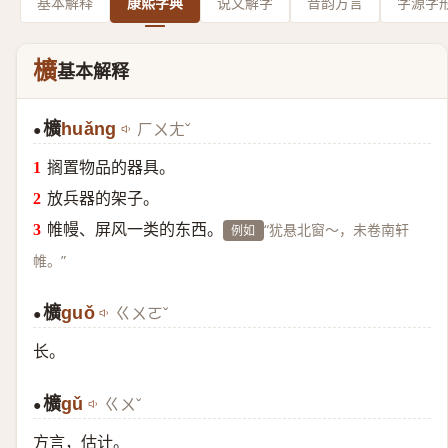
基本解释
康熙字典
说文解字
音韵方言
字源字
櫎
基本解释
櫎
huǎng
ㄏㄨㄤˇ
●
搁置物品的器具。
放兵器的架子。
帷幔、屏风一类的东西。
“犹悬北窗～，未卷南轩
例如
帷。”
櫎
guǒ
ㄍㄨㄛˇ
●
长。
櫎
gǔ
ㄍㄨˇ
●
方言，估计。