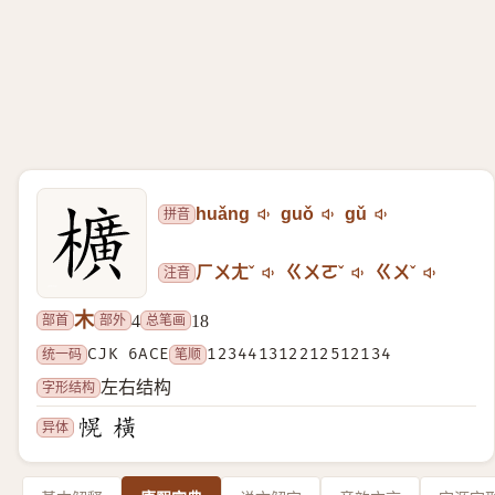
拼音
huǎng
guǒ
gǔ
注音
ㄏㄨㄤˇ
ㄍㄨㄛˇ
ㄍㄨˇ
木
部首
部外
总笔画
4
18
统一码
CJK 6ACE
笔顺
123441312212512134
字形结构
左右结构
异体