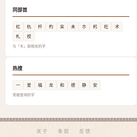
同部首
杠
朹
杄
杓
杗
未
朩
杛
杚
术
札
杈
与「木」部相关的字
热搜
一
爱
福
龙
和
德
静
安
常被查询的字
关于
条款
反馈