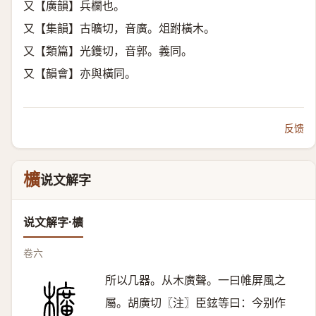
又【廣韻】兵欄也。
又【集韻】古曠切，音廣。俎跗橫木。
又【類篇】光鑊切，音郭。義同。
又【韻會】亦與橫同。
反馈
櫎
说文解字
说文解字·櫎
卷六
所以几器。从木廣聲。一曰帷屏風之
屬。胡廣切〖注〗臣鉉等曰：今别作