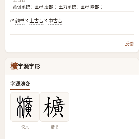
黄侃系统：匣母 唐部 ；王力系统：匣母 陽部 ；
韵书
上古音
中古音
反馈
櫎
字源字形
字源演变
说文
楷书