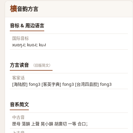
櫎
音韵方言
音标 & 周边语言
国际音标
xuɑŋ˨˩˦; kuo˨˩˦; ku˨˩˦
方言读音
（旧版简文）
客家话
[海陆腔] fong3 [客英字典] fong3 [台湾四县腔] fong3
音系简文
中古音
匣母 蕩韻 上聲 晃小韻 胡廣切 一等 合口；
上古音