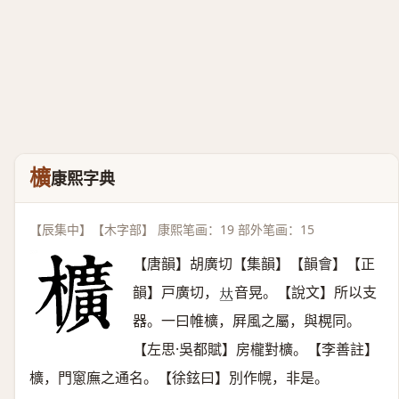
櫎
康熙字典
【辰集中】【木字部】 康熙笔画：19 部外笔画：15
【唐韻】胡廣切【集韻】【韻會】【正
韻】戸廣切，
音晃。【說文】所以支
𠀤
器。一曰帷櫎，屛風之屬，與榥同。
【左思·吳都賦】房櫳對櫎。【李善註】
櫎，門窻廡之通名。【徐鉉曰】別作幌，非是。