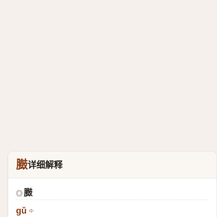
臌
详细解释
臌
◎
gǔ