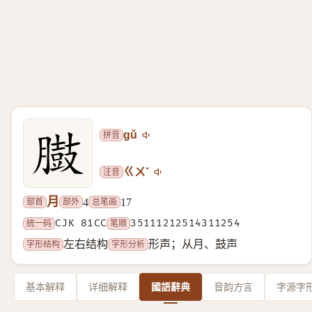
拼音
gǔ
注音
ㄍㄨˇ
月
部首
部外
总笔画
4
17
统一码
CJK 81CC
笔顺
35111212514311254
字形结构
字形分析
左右结构
形声；从月、鼓声
基本解释
详细解释
國語辭典
音韵方言
字源字