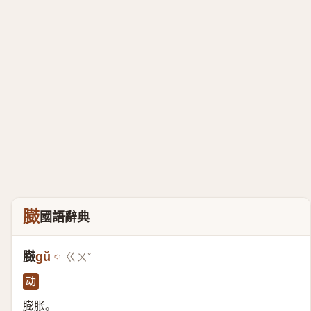
臌
國語辭典
臌
gǔ
ㄍㄨˇ
动
膨胀。