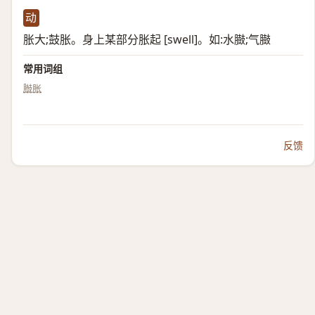
动
胀大;鼓胀。身上某部分胀起 [swell]。如:水臌;气臌
常用词组
臌胀
反馈