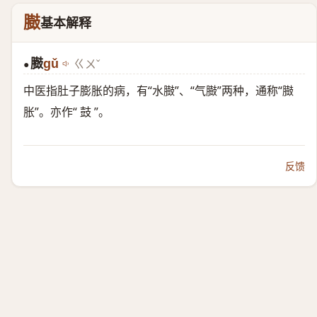
臌
基本解释
臌
gǔ
ㄍㄨˇ
●
中医指肚子膨胀的病，有“水臌”、“气臌”两种，通称“臌
胀”。亦作“ 鼓 ”。
反馈