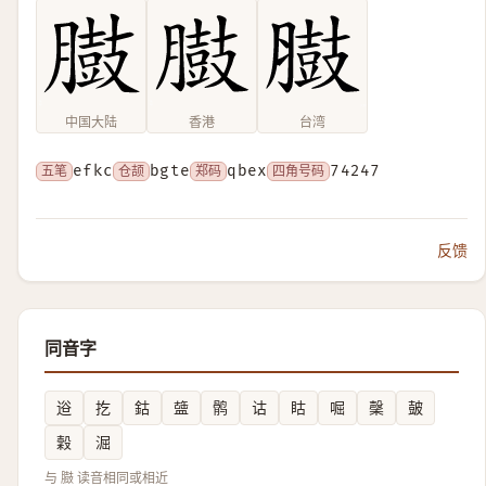
中国大陆
香港
台湾
五笔
efkc
仓颉
bgte
郑码
qbex
四角号码
74247
反馈
同音字
逧
扢
鈷
䀇
鹘
诂
䀦
啒
䅽
皷
穀
淈
与 臌 读音相同或相近