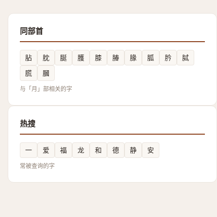
同部首
胋
䏙
脠
臒
膝
䐏
腞
胍
肣
脦
䐠
膕
与「月」部相关的字
热搜
一
爱
福
龙
和
德
静
安
常被查询的字