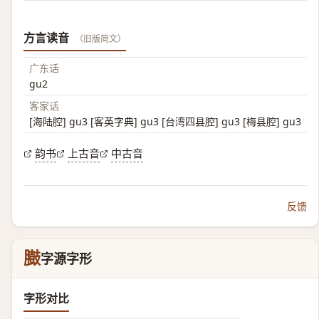
方言读音
（旧版简文）
广东话
gu2
客家话
[海陆腔] gu3 [客英字典] gu3 [台湾四县腔] gu3 [梅县腔] gu3
韵书
上古音
中古音
反馈
臌
字源字形
字形对比