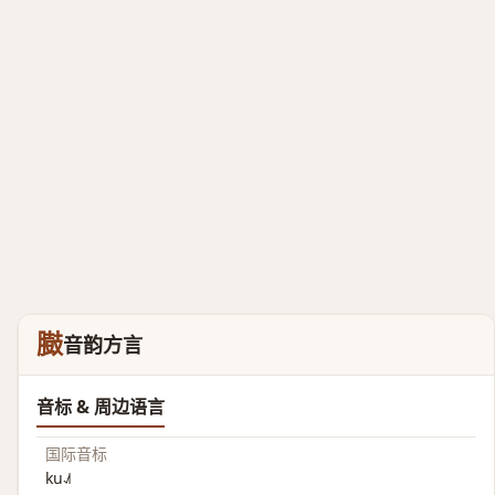
臌
音韵方言
音标 & 周边语言
国际音标
ku˨˩˦