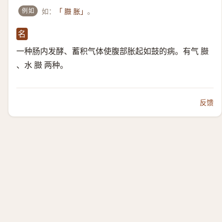
例如
如：
。
「 臌 胀」
名
一种肠内发酵、蓄积气体使腹部胀起如鼓的病。有气 臌
、水 臌 两种。
反馈