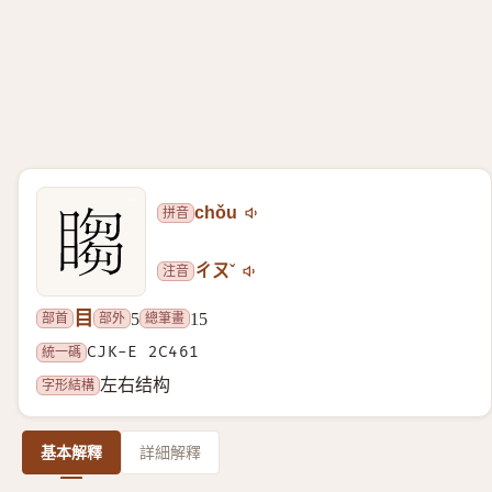
拼音
chǒu
注音
ㄔㄡˇ
目
部首
部外
總筆畫
5
15
統一碼
CJK-E 2C461
字形結構
左右结构
基本解釋
詳細解釋