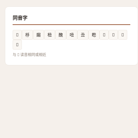
同音字
𨡛
杽
䪮
杻
醜
吜
丑
矁
𡚽
𧷂
𩳄
𣀘
与 𬑡 读音相同或相近