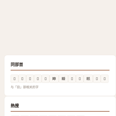
同部首
𥌃
𥆓
𥄡
𲲛
𥅯
眒
瞬
𪾡
𲲟
眹
𥊓
𥅲
与「目」部相关的字
熱搜