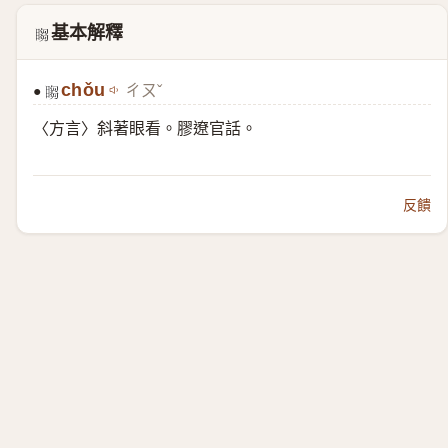
基本解釋
𬑡
chǒu
ㄔㄡˇ
●
𬑡
〈方言〉斜著眼看。膠遼官話。
反饋