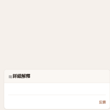
詳細解釋
𬑡
反饋