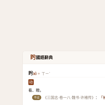
盻
國語辭典
盻
xì
ㄒㄧˋ
动
看、瞪。
书证
《三国志·卷一八·魏书·许褚传》
：
「