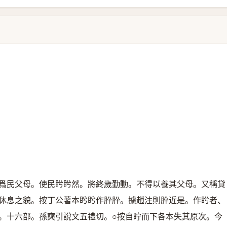
爲民父母。使民盻盻然。將終歲勤動。不得以養其父母。又稱貸
休息之貌。按丁公著本盻盻作肸肸。據趙注則肸近是。作盻者、
。十六部。孫奭引說文五禮切。○按自眝而下各本失其原次。今