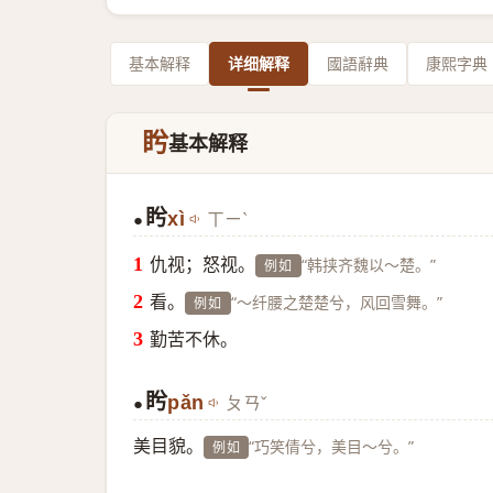
基本解释
详细解释
國語辭典
康熙字典
盻
基本解释
盻
xì
ㄒㄧˋ
●
仇视；怒视。
“韩挟齐魏以～楚。”
例如
看。
“～纤腰之楚楚兮，风回雪舞。”
例如
勤苦不休。
盻
pǎn
ㄆㄢˇ
●
美目貌。
“巧笑倩兮，美目～兮。”
例如