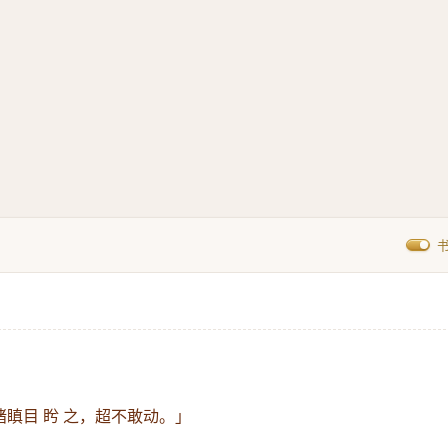
褚瞋目 盻 之，超不敢动。」