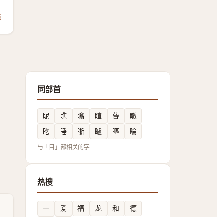
馈
同部首
眤
瞧
䁯
睻
瞢
瞮
盵
睡
䀿
矑
瞘
睔
与「目」部相关的字
热搜
一
爱
福
龙
和
德