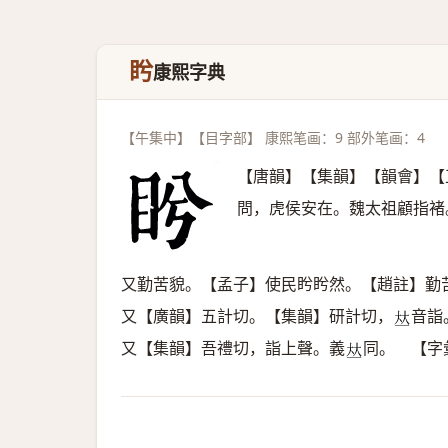
盻
康熙字典
【午集中】【目字部】 康熙笔画：9 部外笔画：4
【唐韻】【集韻】【韻會】【
問，虎侯安在。魏太祖顧指褚
又勤苦貌。【孟子】使民盻盻然。【趙註】勤
又【廣韻】五計切。【集韻】研計切，
音詣
𠀤
又【集韻】吾禮切，詣上聲。義
同。 【字
𠀤