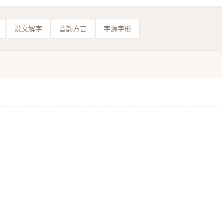
说文解字
音韵方言
字源字形