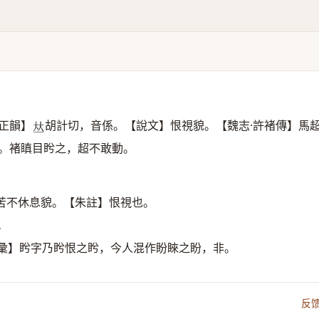
正韻】
胡計切，音係。【說文】恨視貌。【魏志·許褚傳】馬
𠀤
。褚瞋目盻之，超不敢動。
苦不休息貌。【朱註】恨視也。
。
彙】盻字乃盻恨之盻，今人混作盼睞之盼，非。
反