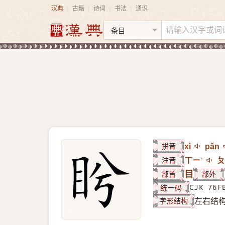
汉典
古籍
诗词
书法
通识
|
|
|
|
拼音
xì
pǎn
注音
ㄒㄧˋ
ㄆ
部首
目
部外
统一码
CJK 76F
字形结构
左右结