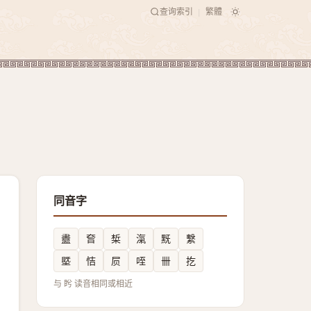
查询索引
繁體
|
同音字
衋
㚛
椞
滊
黖
繫
塈
恄
屃
咥
卌
扢
与 盻 读音相同或相近