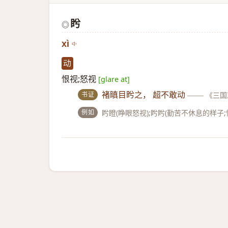
盻
◎
xì
动
恨视;怒视
[glare at]
书证
褚瞋目盻之， 超不敢动
——
《三国
例如
盻瞪(睁眼怒视);盻盻(勤苦不休息的样子