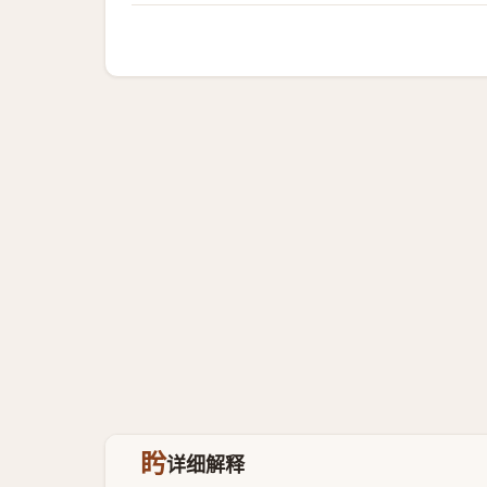
盻
详细解释