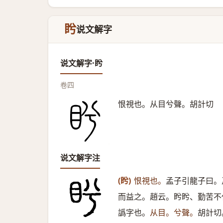
盻
说文解字
说文解字·盻
卷四
恨視也。从目兮聲。胡計切
说文解字注
(盻)
恨視也。
孟子引龍子曰。
而益之。趙云。盻盻、勤苦不
譌字也。
从目。兮聲。
胡計切