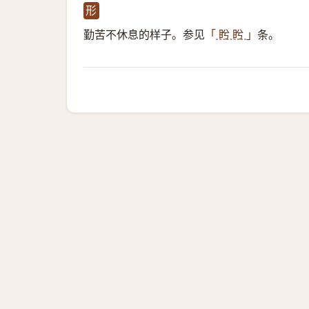
形
勤苦不休息的样子。参见
条。
「
盻 盻
」