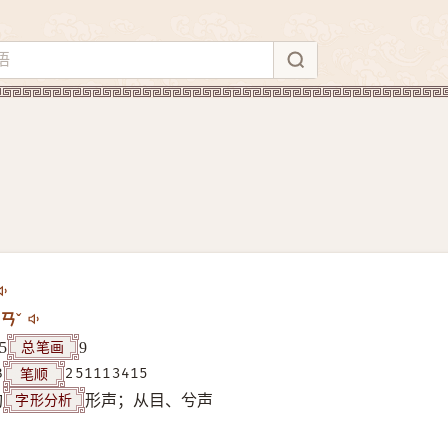
ㄢˇ
总笔画
5
9
笔顺
B
251113415
字形分析
构
形声；从目、兮声