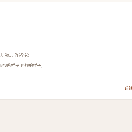
志·魏志·许褚传》
;恨视的样子;怒视的样子)
反