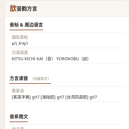
欯
音韵方言
音标 & 周边语言
国际音标
ɕi˥˧; kʰĄi˥˧
日语读音
KITSU KICHI KAI（音） YOROKOBU（訓）
方言读音
（旧版简文）
客家话
[客英字典] git7 [海陆腔] git7 [台湾四县腔] git7
音系简文
中古音