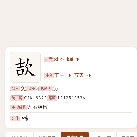
拼音
xì
kài
注音
ㄒㄧˋ
ㄎㄞˋ
欠
部首
部外
总笔画
4
10
统一码
CJK 6B2F
笔顺
1212513534
字形结构
左右结构
异体