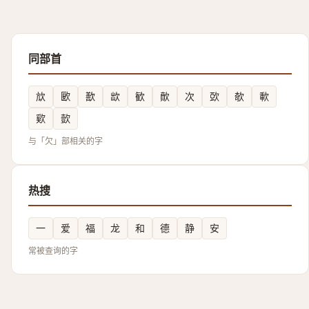
同部首
㰠
㰽
歚
欪
歓
歕
次
㰳
欹
㰱
㰿
㱅
与「欠」部相关的字
热搜
一
爱
福
龙
和
德
静
安
常被查询的字