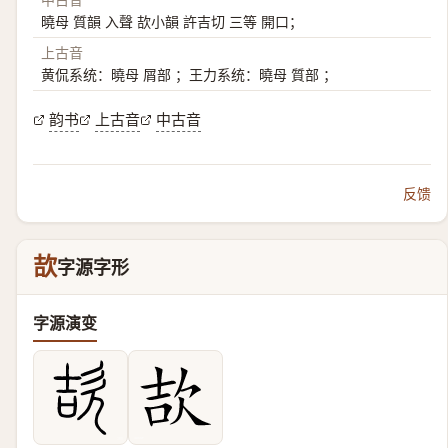
曉母 質韻 入聲 欯小韻 許吉切 三等 開口；
上古音
黄侃系统：曉母 屑部 ；王力系统：曉母 質部 ；
韵书
上古音
中古音
反馈
欯
字源字形
字源演变