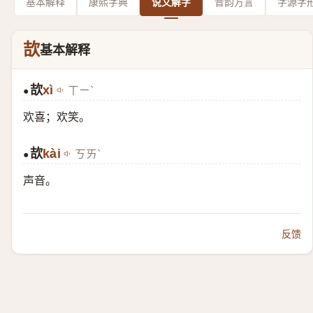
基本解释
康熙字典
说文解字
音韵方言
字源字
欯
基本解释
欯
xì
ㄒㄧˋ
●
欢喜；欢笑。
欯
kài
ㄎㄞˋ
●
声音。
反馈