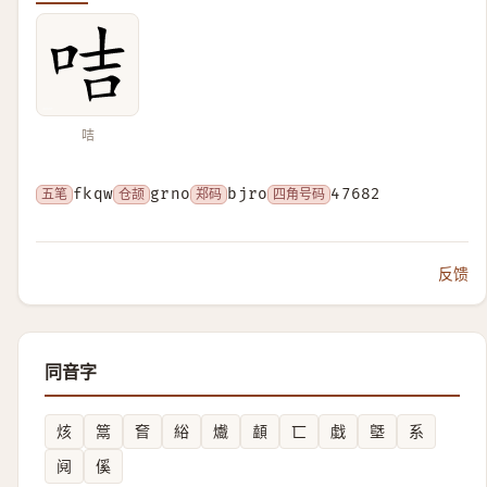
咭
五笔
fkqw
仓颉
grno
郑码
bjro
四角号码
47682
反馈
同音字
烗
䈪
㚛
綌
㸍
䫦
匸
戱
墍
系
阋
傒