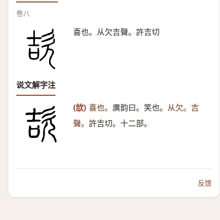
卷八
喜也。从欠吉聲。許吉切
说文解字注
(欯)
喜也。
廣韵曰。笑也。
从欠。吉
聲。
許吉切。十二部。
反馈