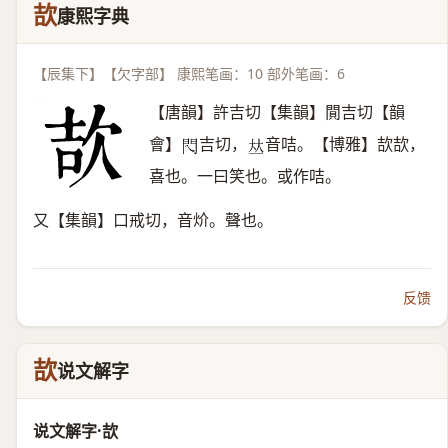
欯
康熙字典
【辰集下】【欠字部】 康熙笔画：10 部外笔画：6
【唐韻】許吉切【集韻】閴吉切【韻
會】
吉切，
音咭。【博雅】欯欯，
𨳉
𠀤
喜也。一曰笑也。或作咭。
又【集韻】口戒切，音炌。聲也。
反馈
欯
说文解字
说文解字·欯