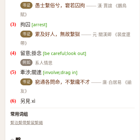
书证
愚士繫俗兮，窘若囚拘
——
漢·賈誼 《鵬鳥
賦》
拘囚
[arrest]
书证
累及好人，無故繫獄
——
元·關漢卿 《裴度還
帶》
留意;掛念
[be careful;look out]
例如
系人情思
牽涉;關連
[involve;drag in]
书证
窮通各問命，不繫纔不才
——
唐·白居易 《諭
友》
另見 xì
常用词组
繫泊
繫帶
繫留
繫繩