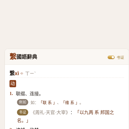
繫
國語辭典
书证
繫
xì
ㄒㄧˋ
动
联缀、连接。
1.
例如
如：
、
。
「联 系 」
「维 系 」
书证
《周礼·天官·大宰》
：
「以九两 系 邦国之
名。」