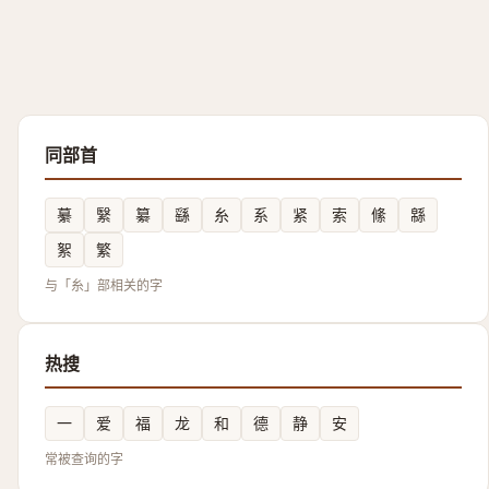
同部首
繤
繄
纂
繇
糸
系
紧
索
絛
緜
絮
繁
与「糸」部相关的字
热搜
一
爱
福
龙
和
德
静
安
常被查询的字