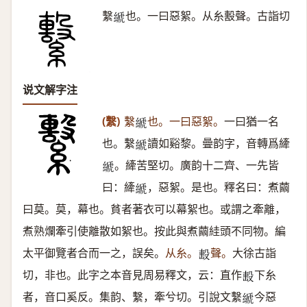
繫
也。一曰惡絮。从糸毄聲。古詣切
𦃇
说文解字注
(繫)
繫
也。一曰惡絮。
一曰猶一名
𦃇
也。繫
讀如谿黎。曡韵字，音轉爲縴
𦃇
。縴苦堅切。廣韵十二齊、一先皆
𦃇
曰：縴
，惡絮。是也。釋名曰：煮繭
𦃇
曰莫。莫，幕也。貧者著衣可以幕絮也。或謂之牽離，
煮熟爛牽引使離散如絮也。按此與煮繭絓頭不同物。編
太平御覽者合而一之，誤矣。
从糸。
聲。
大徐古詣
𣪠
切，非也。此字之本音見周易釋文，云：直作
下糸
𣪠
者，音口奚反。集韵、繫，牽兮切。引說文繫
今惡
𦃇