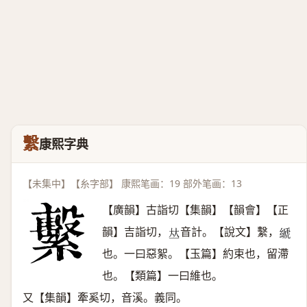
繫
康熙字典
【未集中】【糸字部】 康熙笔画：19 部外笔画：13
【廣韻】古詣切【集韻】【韻會】【正
韻】吉詣切，
音計。【說文】繫，
𠀤
𦃇
也。一曰惡絮。【玉篇】約束也，留滯
也。【類篇】一曰維也。
又【集韻】牽奚切，音溪。義同。