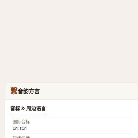
繫
音韵方言
音标 & 周边语言
国际音标
ɕi˥˧; tɕi˥˧
唐代读音