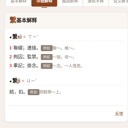
基本解释
详细解释
國語辭典
康熙字典
说文解
繫
基本解释
繫
xì
ㄒㄧˋ
●
聯綴；連接。
聯～。維～。
例如
拘囚；監禁。
～獄。收～。
例如
牽記；掛念。
～念。～人情思。
例如
繫
jì
ㄐㄧˋ
●
結，扣。
把鞋帶～上。
例如
反馈