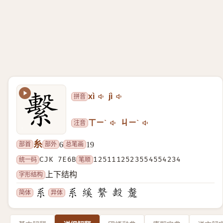
拼音
xì
jì
注音
ㄒㄧˋ
ㄐㄧˋ
糸
部首
部外
总笔画
6
19
统一码
CJK 7E6B
笔顺
1251112523554554234
字形结构
上下结构
简体
异体