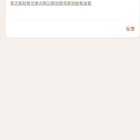
繫念
繫辭
繫世
繫命
繫囚
繫獄
繫懷
繫戀
聯繫
維繫
反馈