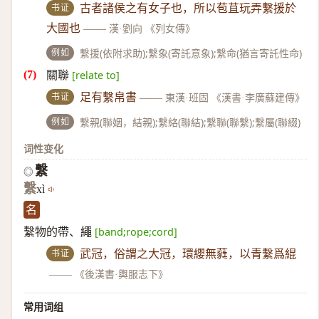
书证
古者諸侯之有女子也，所以苞苴玩弄繫援於
大國也
——
漢·劉向 《列女傳》
例如
繫援(依附求助);繫象(寄託意象);繫命(猶言寄託性命)
關聯
[relate to]
书证
足有繫帛書
——
東漢·班固 《漢書·李廣蘇建傳》
例如
繫親(聯姻，結親);繫絡(聯結);繫聯(聯繫);繫屬(聯綴)
词性变化
繫
◎
繫
xì
名
繫物的帶、繩
[band;rope;cord]
书证
武冠，俗謂之大冠，環纓無蕤，以青繫爲緄
——
《後漢書·輿服志下》
常用词组