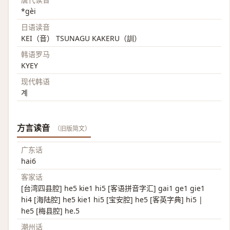
*gèi
日语读音
KEI（音） TSUNAGU KAKERU（訓）
韩语罗马
KYEY
现代韩语
계
方言读音
（旧版简文）
广东话
hai6
客家话
[台湾四县腔] he5 kie1 hi5 [客语拼音字汇] gai1 ge1 gie1
hi4 [海陆腔] he5 kie1 hi5 [宝安腔] he5 [客英字典] hi5 |
he5 [梅县腔] he.5
潮州话