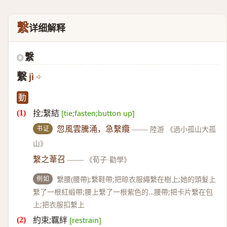
繫
详细解释
繫
◎
繋
jì
動
拴;繫結
[tie;fasten;button up]
书证
忽風雲騰涌，急繫纜
——
陸游 《過小孤山大孤
山》
繫之葦召
——
《荀子·勸學》
例如
繫腰(腰帶);繫鞋帶;把晾衣服繩繫在樹上;她的頭髮上
繫了一根紅緞帶;腰上繫了一根紫色的…腰帶;把卡片繫在包
上;把衣服扣繫上
約束;羈絆
[restrain]