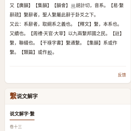
又【廣韻】【集韻】【韻會】
胡計切，音系。【易·繫
𠀤
辭疏】繫辭者，聖人繫屬此辭于卦爻之下。
又云：系辭者，取綱系之義也。【釋文】繫，本系也。
又續也。【周禮·天官·大宰】以九兩繫邦國之民。【註】
繫，聯綴也。【干祿字書】繫通繫。【集韻】系或作
繫。【類篇】或作
。
𣪠
反馈
繫
说文解字
说文解字·繫
卷十三