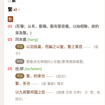
繫
◎
繫
xì
動
(形聲；从系，毄聲。毄有緊密義，以絲相聯，故約
束為繫。)
同本義
[hang]
书证
以羽爲巢，而編之以髮，繫之葦苕
——
《荀
子》
例如
繫璧(系在帶間的小玉璧);繫滯(懸掛棄置)
拴;綁
[tie;fasten]
书证
繫，約束也
——
《說文》
繫，系也
——
《易·繫辭》釋文
以九兩繫邦國之民
——
《周禮·天官·大宰》
注:“繫，聯
綴也。”