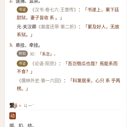
逮捕、监禁。
2.
书证
《汉书·卷七六·王章传》
：
「书遂上，果下廷
尉狱，妻子皆收 系 。」
元·关汉卿
《裴度还带·第二折》
：
「累及好人，无故
系狱。」
悬挂、牵挂。
3.
例如
如：
。
「系念」
书证
《论语·阳货》
：
「吾岂匏瓜也哉？焉能系而
不食？」
《儒林外史·第一六回》
：
「科第居来，心只 系 乎两
榜。」
繫
jì
ㄐㄧˋ
动
绑、扣、结。