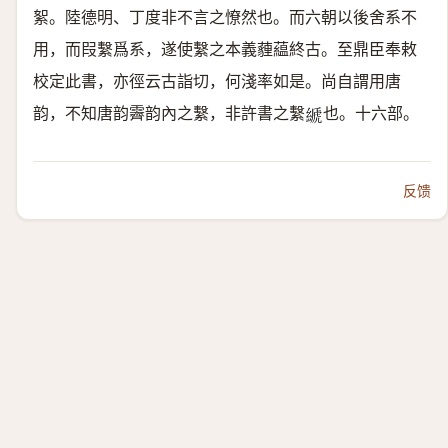
絮。陸德明、丁度非不言之憭然也。而六朝以後舍系不
用，而叚繫爲系，遂使繫之本義薶藴終古。至鼎臣奉敕
校定此書，亦徑云古詣切，何淺率如是。尚自謂用唐
韵，不知唐韵霽韵內之繫，非許書之繫
也。十六部。
𦃇
反馈