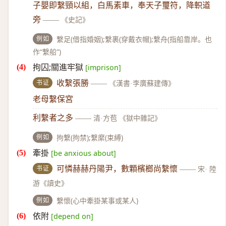
子嬰即繫頸以組，白馬素車，奉天子璽符，降軹道
旁
——
《史記》
例如
繫足(借指婚姻);繫裹(穿戴衣帽);繫舟(指船靠岸。也
作“繫船”)
拘囚;關進牢獄
[imprison]
书证
收繫張勝
——
《漢書·李廣蘇建傳》
老母繫保宮
利繫者之多
——
清·方苞 《獄中雜記》
例如
拘繫(拘禁);繫縻(束縛)
牽掛
[be anxious about]
书证
可憐赫赫丹陽尹，數顆檳榔尚繫懷
——
宋· 陸
游《讀史》
例如
繫懷(心中牽掛某事或某人)
依附
[depend on]