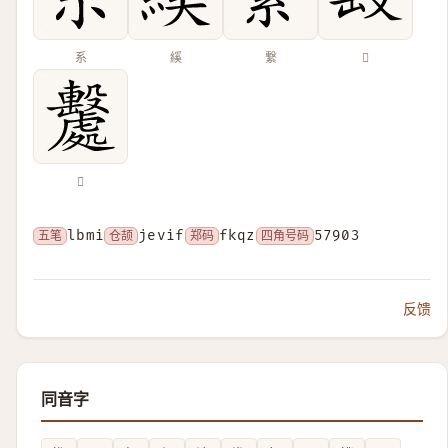
系
縘
繋
𣪠
𣫦
五笔
lbmi
仓颉
jevif
郑码
fkqz
四角号码
57903
反馈
同音字