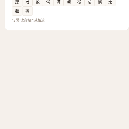
摖
既
瞉
偈
济
漈
梞
忌
懻
旡
檵
穧
与 繫 读音相同或相近