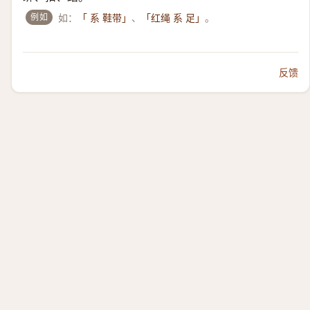
例如
如：
、
。
「 系 鞋带」
「红绳 系 足」
反馈