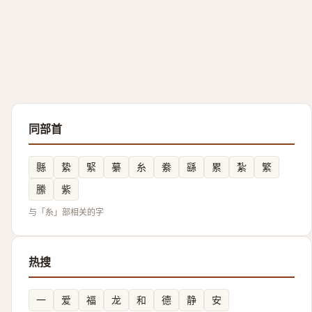
同部首
縣
絷
緊
繤
糸
絭
繇
累
紮
繁
縢
紫
与「糸」部相关的字
热搜
一
爱
福
龙
和
德
静
安