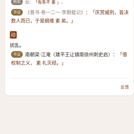
例如
如：
。
「有条不 紊 」
书证
《晋书·卷一二一·李期载记》
：
「庆赏威刑，皆决
数人而已，于是纲维 紊 矣。」
动
扰乱。
书证
南朝梁·江淹〈建平王让镇南徐州刺史启〉：
「借
权制之义， 紊 礼灭经。」
反馈