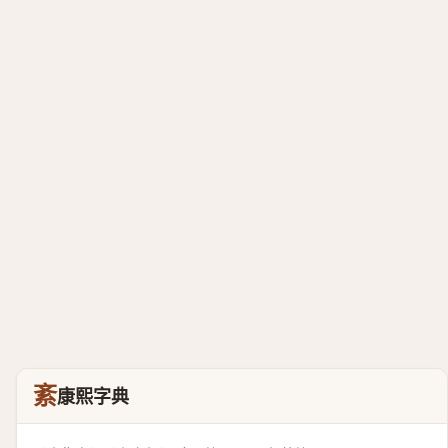
紊
康熙字典