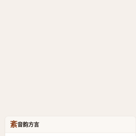
紊
音韵方言