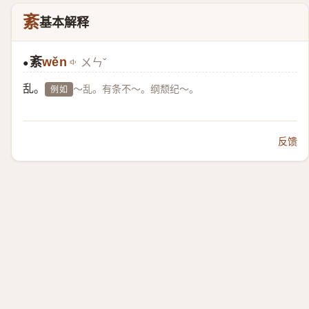
紊
基本解释
紊
wěn
ㄨㄣˇ
●
乱。
～乱。有条不～。纲颓纪～。
例如
反馈