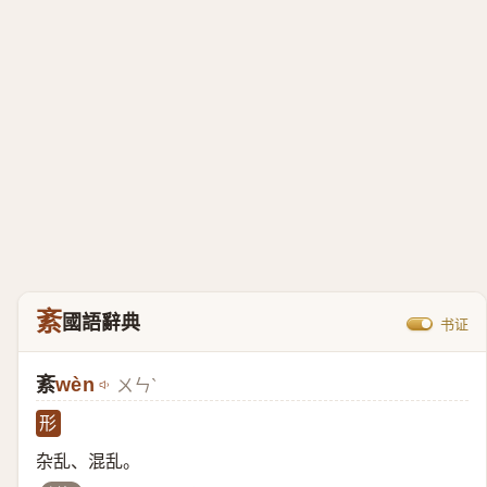
紊
國語辭典
书证
紊
wèn
ㄨㄣˋ
形
杂乱、混乱。