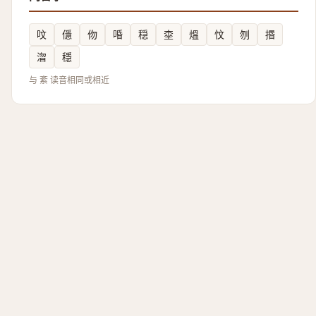
呅
㒚
伆
㖧
穏
桽
熅
忟
刎
㨉
㳷
穩
与 紊 读音相同或相近