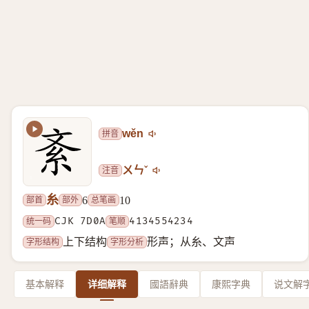
拼音
wěn
注音
ㄨㄣˇ
糸
部首
部外
总笔画
6
10
统一码
CJK 7D0A
笔顺
4134554234
字形结构
字形分析
上下结构
形声；从糸、文声
基本解释
详细解释
國語辭典
康熙字典
说文解