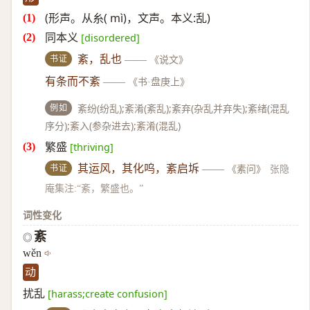
(形声。从糸( mì)，文声。本义:乱)
同本义
[disordered]
书证
紊，乱也
——
《说文》
有条而不紊
——
《书·盘庚上》
例如
紊纷(纷乱);紊淆(紊乱);紊弃(杂乱并弃失);紊绪(混乱
序分);紊入(参杂进去);紊淆(混乱)
繁盛
[thriving]
书证
其运风，其化呜，紊启坼
——
《素问》
张隐
庵集注:“紊，繁盛也。”
词性变化
紊
◎
wěn
动
扰乱
[harass;create confusion]