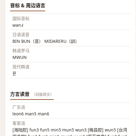
音标 & 周边语言
国际音标
wən˨˩˦
日语读音
BIN BUN（音） MIDARERU（訓）
韩语罗马
MWUN
现代韩语
문
方言读音
（旧版简文）
广东话
leon6 man5 man6
客家话
[海陆腔] fun3 fun5 min5 mun5 wun3 [梅县腔] wun5 [台湾