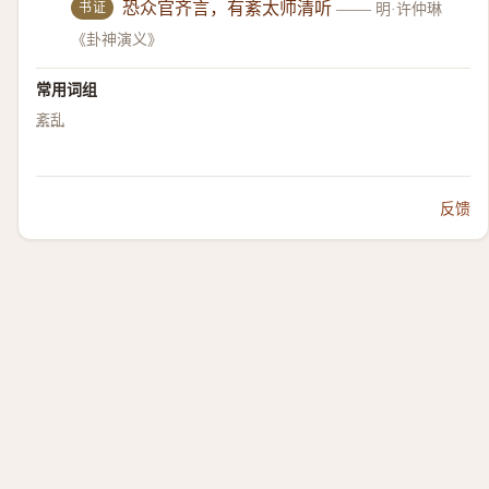
书证
恐众官齐言，有紊太师清听
——
明·许仲琳
《卦神演义》
常用词组
紊乱
反馈