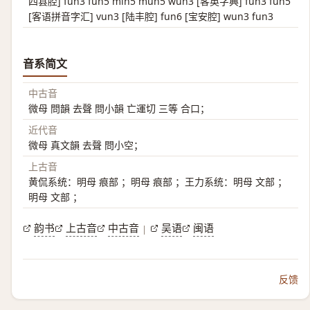
四县腔] fun3 fun5 min5 mun5 wun3 [客英字典] fun3 fun5
[客语拼音字汇] vun3 [陆丰腔] fun6 [宝安腔] wun3 fun3
音系简文
中古音
微母 問韻 去聲 問小韻 亡運切 三等 合口；
近代音
微母 真文韻 去聲 問小空；
上古音
黄侃系统：明母 痕部 ；明母 痕部 ；王力系统：明母 文部 ；
明母 文部 ；
韵书
上古音
中古音
吴语
闽语
|
反馈