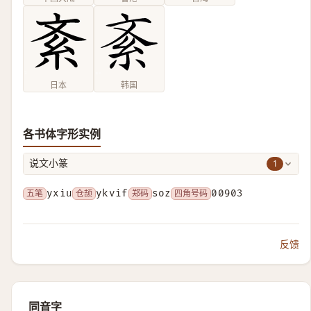
日本
韩国
各书体字形实例
1
说文小篆
五笔
yxiu
仓颉
ykvif
郑码
soz
四角号码
00903
反馈
同音字