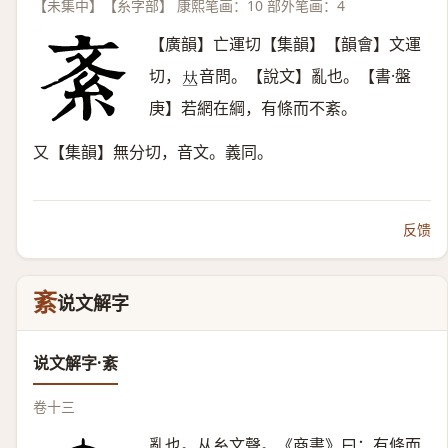
【未集中】【糸字部】 康熙笔画：10 部外笔画：4
【廣韻】亡運切【集韻】【韻會】文運
切，
音問。【說文】亂也。【書·盤
𠀤
庚】若網在綱，有條而不紊。
又【集韻】無分切，音文。義同。
反馈
紊
说文解字
说文解字·紊
卷十三
亂也。从糸文聲。《商書》曰：有條而