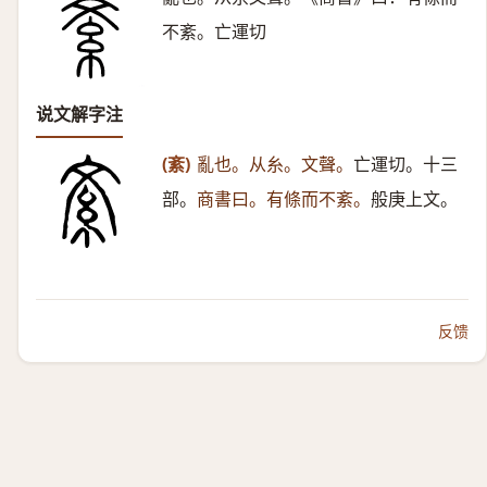
不紊。亡運切
说文解字注
(紊)
亂也。从糸。文聲。
亡運切。十三
部。
商書曰。有條而不紊。
般庚上文。
反馈