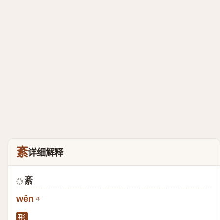
紊
详细解释
紊
◎
wěn
形