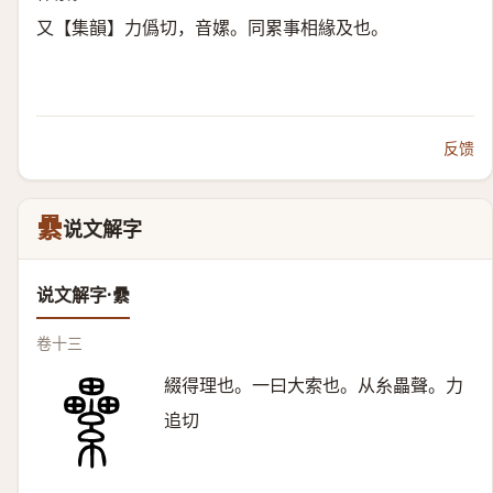
又【集韻】力僞切，音嫘。同累事相緣及也。
反馈
纍
说文解字
说文解字·纍
卷十三
綴得理也。一曰大索也。从糸畾聲。力
追切