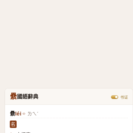
纍
國語辭典
书证
纍
léi
ㄌㄟˊ
名