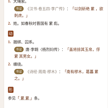
大绳索。
1.
书证
《汉书·卷五四·李广传》
：
「以剑斫绝 累 ，欲
刺虎。」
姓。如春秋时晋国有 累 彪。
2.
动
捆绑、囚系。
1.
书证
唐·李翶〈杨烈妇传〉：
「盖将掠其玉帛，俘
累 其男女。」
缠绕。
2.
书证
《诗经·周南·樛木》
：
「南有樛木，葛藟 累
之。」
形
参见
条。
「
累 累
」