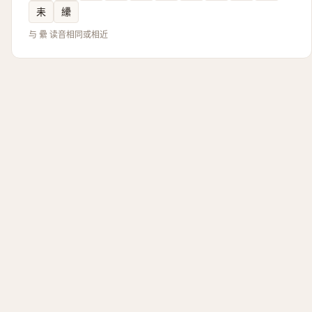
耒
纝
与 纍 读音相同或相近