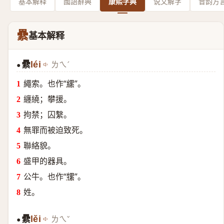
基本解释
國語辭典
康熙字典
说文解字
音韵方
纍
基本解释
纍
léi
ㄌㄟˊ
●
繩索。也作“
縲
”。
纏繞；攀援。
拘禁；囚繫。
無罪而被迫致死。
聯絡貌。
盛甲的器具。
公牛。也作“
㹎
”。
姓。
纍
lěi
ㄌㄟˇ
●