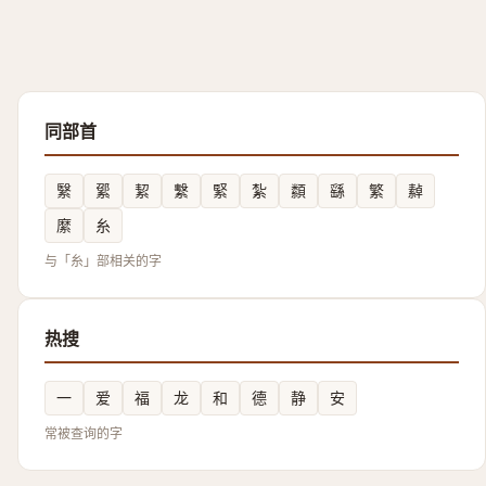
同部首
繄
綤
絜
繫
緊
紮
纇
繇
繁
繛
縻
糸
与「糸」部相关的字
热搜
一
爱
福
龙
和
德
静
安
常被查询的字