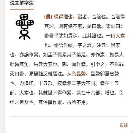
说文解字注
(纍)
綴得理也。
綴者，合箸也。合箸得
其理，則有條不紊，是曰纍。樂記曰：
纍纍乎端如貫珠。此其證也。
一曰大索
也。
論語作縲，字之誤。注云：黑索
也。亦誤作累，如孟子係累其子弟是。亦作羸，如易大
壯羸其角，馬云大索也。鄭、虞作纍。引申之，不以罪
死曰纍，見楊雄反離騷注。
从糸畾聲。
畾聲卽靁省聲
也。力追切。十五部。按纍絫二字大不同。纍在十五
部，大索也。其隷變不得作累。絫在十六部，增也。引
申之延及也。其俗體作累，古所不用。
反馈