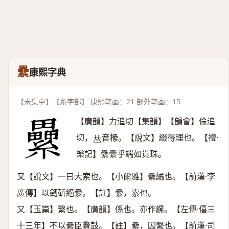
纍
康熙字典
【未集中】【糸字部】 康熙笔画：21 部外笔画：15
【廣韻】力追切【集韻】【韻會】倫追
切，
音欙。【說文】綴得理也。【禮·
𠀤
樂記】纍纍乎端如貫珠。
又【說文】一曰大索也。【小爾雅】纍繘也。【前漢·李
廣傳】以劒斫絕纍。【註】纍，索也。
又【玉篇】繫也。【廣韻】係也。亦作縲。【左傳·僖三
十三年】不以纍臣釁鼓。【註】纍，囚繫也。【前漢·司