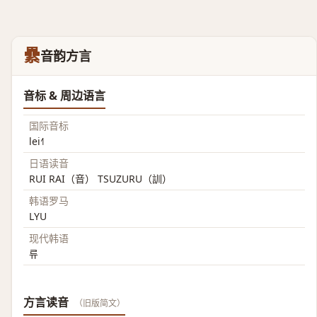
纍
音韵方言
音标 & 周边语言
国际音标
lei˧˥
日语读音
RUI RAI（音） TSUZURU（訓）
韩语罗马
LYU
现代韩语
류
方言读音
（旧版简文）