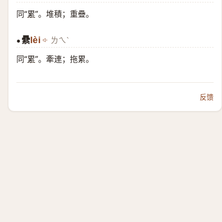
同“
累
”。堆積；重疊。
纍
lèi
ㄌㄟˋ
●
同“
累
”。牽連；拖累。
反馈