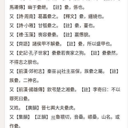
馬遷傳】幽于纍紲。【註】纍，係也。
又【詩·周南】葛藟纍之。【釋文】纍，纏繞也。
又【詩·小雅】甘瓠纍之。【註】纍，蔓也。
又【禮·玉藻】喪容纍纍。【註】羸憊貌。
又【齊語】諸侯甲不解纍。【註】纍，所以盛甲也。
又【史記·孔子世家】纍纍若喪家之狗。【註】纍纍然，
不得志之貌也。
又【前漢·郊祀志】秦巫
社主巫保，族纍之屬。【註】
𧙈
族纍，二神名。
又【前漢·揚雄傳】欽弔楚之湘纍。【註】李奇曰：不以
罪死曰纍。
又姓。【廣韻】晉七輿大夫纍虎。
又【集韻】【正韻】
魯猥切，音壘。㟪壘，山名。或
𠀤
作纍。