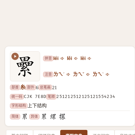
拼音
léi
lěi
lèi
注音
ㄌㄟˊ
ㄌㄟˇ
ㄌㄟˋ
糸
部首
部外
总笔画
6
21
统一码
CJK 7E8D
笔顺
251212512125121554234
字形结构
上下结构
简体
异体