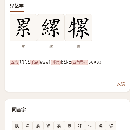
异体字
累
縲
㹎
五笔
llli
仓颉
wwwf
郑码
kikz
四角号码
60903
反馈
同音字
肋
㙼
絫
镭
絫
蔂
䛶
㑍
漯
儡