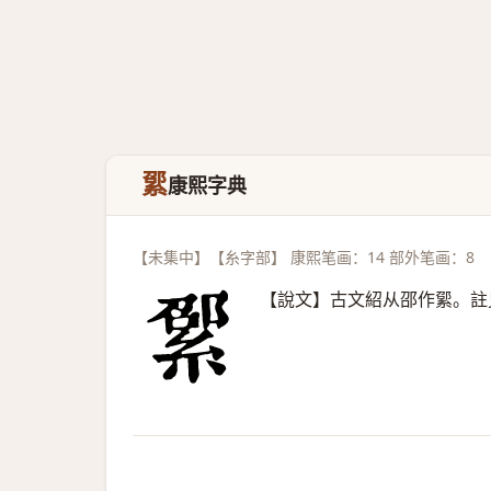
綤
康熙字典
【未集中】【糸字部】 康熙笔画：14 部外笔画：8
【說文】古文紹从邵作綤。註