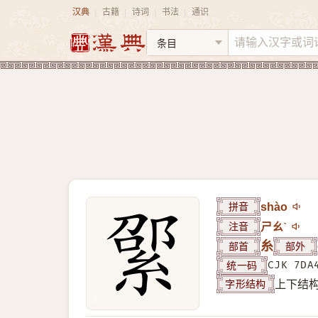
汉典
古籍
诗词
书法
通识
|
|
|
|
拼音
shào
注音
ㄕㄠˋ
部首
糸
部外
统一码
CJK 7DA
字形结构
上下结