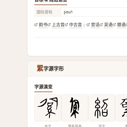
国际音标
ʂɑu˥˧
韵书
上古音
中古音
官话
吴语
赣语
|
綤
字源字形
字源演变
金文
楚系简帛
说文