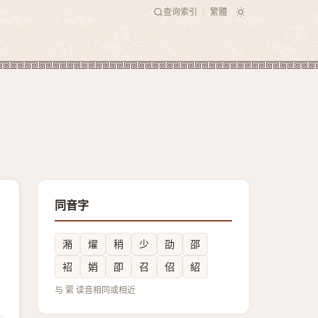
查询索引
繁體
|
同音字
潲
燿
稍
少
劭
邵
袑
娋
卲
召
佋
紹
与 綤 读音相同或相近