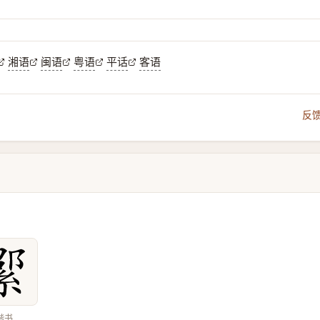
湘语
闽语
粤语
平话
客语
反
楷书