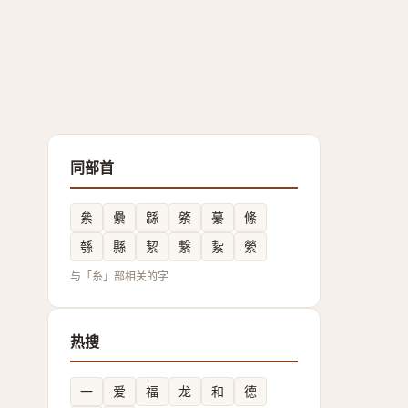
同部首
絫
纍
緜
綮
繤
絛
綔
縣
絜
繋
紥
縈
与「糸」部相关的字
热搜
一
爱
福
龙
和
德