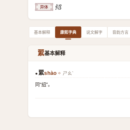
异体
基本解释
康熙字典
说文解字
音韵方言
綤
基本解释
綤
shào
ㄕㄠˋ
●
同“
绍
”。