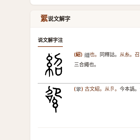
綤
说文解字
说文解字注
(紹)
也。
同釋詁。
从糸。召
𦇓
三合繩也。
(
)
古文紹。从卪。
今本譌。
𢇊