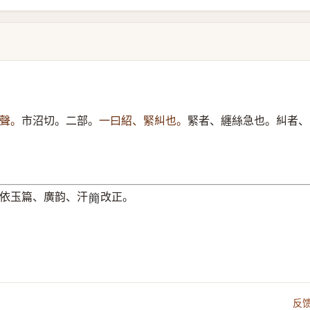
聲。
市沼切。二部。
一曰紹、緊糾也。
緊者、纏絲急也。糾者、
依玉篇、廣韵、汗
改正。
𥳑
反