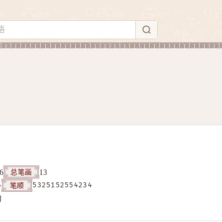
总笔画
6
13
笔顺
4
5325152554234
构