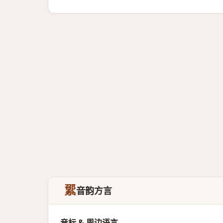
綤
音韵方言
音标 & 周边语言