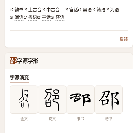
韵书
上古音
中古音
官话
吴语
赣语
湘语
|
闽语
粤语
平话
客语
反馈
邵
字源字形
字源演变
金文
说文
隶书
楷书