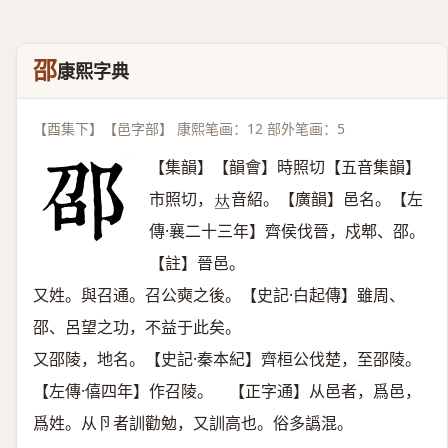
邵
康熙字典
【酉集下】【邑字部】 康熙笔画：12 部外笔画：5
【集韻】【韻會】時照切【五音集韻】
市照切，
音紹。【廣韻】邑名。【左
𠀤
傳·襄二十三年】齊侯伐晉，戍郫、邵。
【註】晉邑。
又姓。與召通。召公奭之後。【史記·白起傳】雖周、
邵、呂望之功，不益于此矣。
又邵陵，地名。【史記·秦本紀】齊桓公伐楚，至邵陵。
【左傳·僖四年】作召陵。 【正字通】从邑者，爲邑，
爲姓。从卪者訓勸勉，又訓高也。俗多譌混。