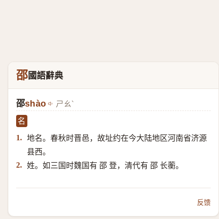
邵
國語辭典
邵
shào
ㄕㄠˋ
名
地名。春秋时晋邑，故址约在今大陆地区河南省济源
1.
县西。
姓。如三国时魏国有 邵 登，清代有 邵 长蘅。
2.
反馈