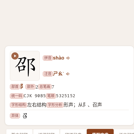
拼音
shào
注音
ㄕㄠˋ
阝
部首
部外
总笔画
2
7
统一码
CJK 90B5
笔顺
5325152
字形结构
字形分析
左右结构
形声；从阝、召声
异体