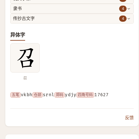
4
隶书
4
传抄古文字
异体字
召
五笔
vkbh
仓颉
srnl
郑码
ydjy
四角号码
17627
反馈