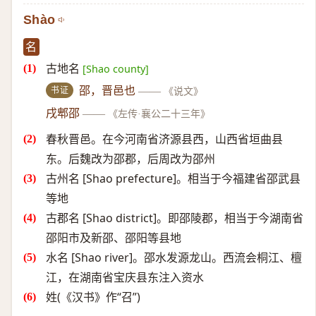
Shào
名
古地名
[Shao county]
书证
邵，晋邑也
——
《说文》
戌郫邵
——
《左传·襄公二十三年》
春秋晋邑。在今河南省济源县西，山西省垣曲县
东。后魏改为邵郡，后周改为邵州
古州名 [Shao prefecture]。相当于今福建省邵武县
等地
古郡名 [Shao district]。即邵陵郡，相当于今湖南省
邵阳市及新邵、邵阳等县地
水名 [Shao river]。邵水发源龙山。西流会桐江、檀
江，在湖南省宝庆县东注入资水
姓(《汉书》作“召”)