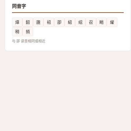
同音字
㷹
䬰
䙼
袑
卲
紹
绍
召
睄
燿
稍
捎
与 邵 读音相同或相近