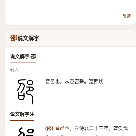
反馈
邵
说文解字
说文解字·邵
卷六
晉邑也。从邑召聲。寔照切
说文解字注
(邵)
晉邑也。
左傳襄二十三年。齊矦伐