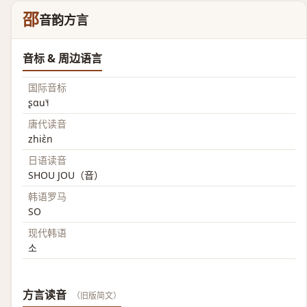
邵
音韵方言
音标 & 周边语言
国际音标
ʂɑu˥˧
唐代读音
zhiɛ̀n
日语读音
SHOU JOU（音）
韩语罗马
SO
现代韩语
소
方言读音
（旧版简文）