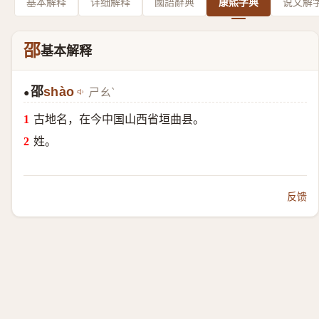
基本解释
详细解释
國語辭典
康熙字典
说文解
邵
基本解释
邵
shào
ㄕㄠˋ
●
古地名，在今中国山西省垣曲县。
姓。
反馈