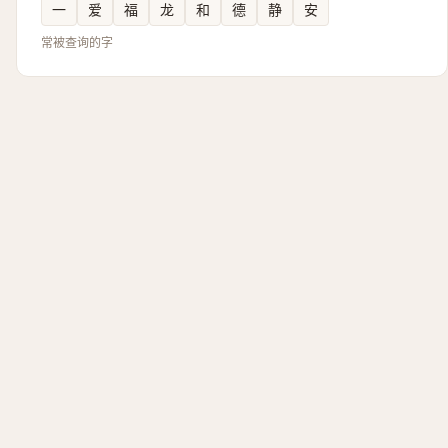
一
爱
福
龙
和
德
静
安
常被查询的字