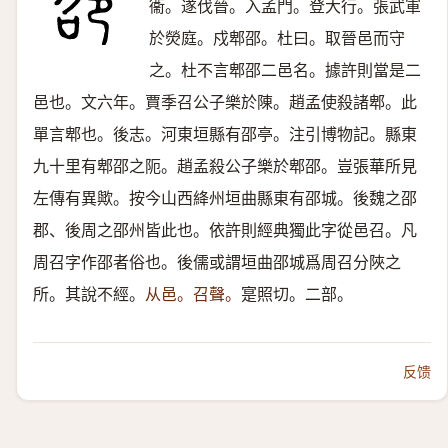
衞。遂伐晉。入孟門。登大行。張武軍
於熒庭。戍郫邵。杜曰。取晉邑而守
之。杜不言郫邵二邑名。據許則當是二
邑也。文六年。賈季召公子樂於陳。趙孟使殺諸郫。此
單言郫也。後志。河東垣縣有邵亭。注引博物記。縣東
九十里有郫邵之阨。趙孟殺公子樂於郫邵。豈張華所見
左傳有異歟。按今山西絳州垣曲縣東有邵城。後魏之邵
郡、後周之邵州皆此也。依許則經典獨此字從邑召。凡
周召字作邵者俗也。後儒或謂垣曲邵城爲周召分陜之
所。其說不經。
从邑。召聲。
寔照切。二部。
反馈