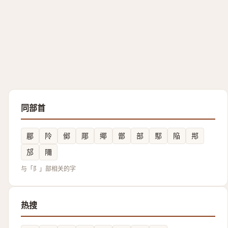
同部首
郿
阾
鄇
郮
鄊
鄫
部
䣕
陥
䢼
邡
隬
与「阝」部相关的字
热搜