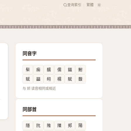
查询索引
繁體
|
同音字
䯱
㾒
醹
儒
鍢
鮒
赋
㽬
䎅
檽
賦
馥
与 邚 读音相同或相近
同部首
隱
阬
陮
䧨
郏
陽