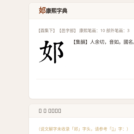
邚
康熙字典
【酉集下】【邑字部】 康熙笔画：10 部外笔画：3
【集韻】人余切，音如。國名
↳ 𨚴 说文解字
（说文解字未收录「邚」字头，请参考「
𨚴
」字：）