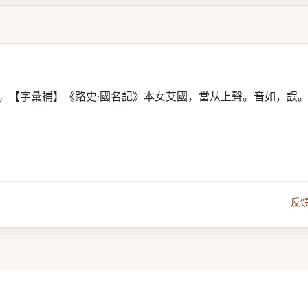
。【字彙補】《路史·國名記》本女艾國，當从上聲。音如，誤
反