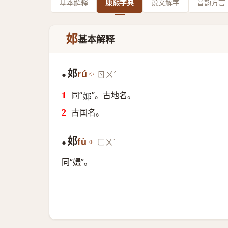
基本解释
康熙字典
说文解字
音韵方言
邚
基本解释
邚
rú
ㄖㄨˊ
●
同“
”。古地名。
𨚴
古国名。
邚
fù
ㄈㄨˋ
●
同“
婦
”。