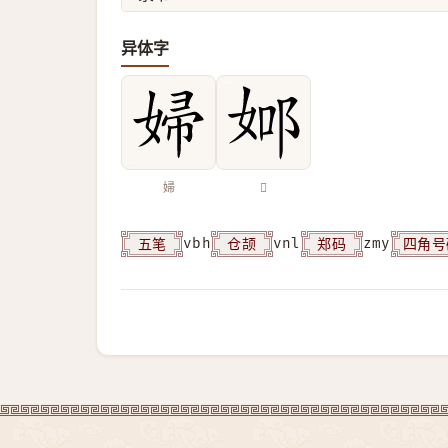
异体字
婦
𨚴
五笔
仓颉
郑码
四角号
vbh
vnl
zmy