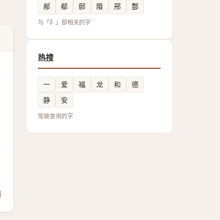
䣊
郩
䢻
陹
郉
鄷
与「阝」部相关的字
热搜
一
爱
福
龙
和
德
静
安
常被查询的字
馈