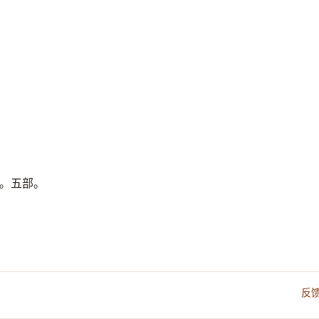
。五部。
反