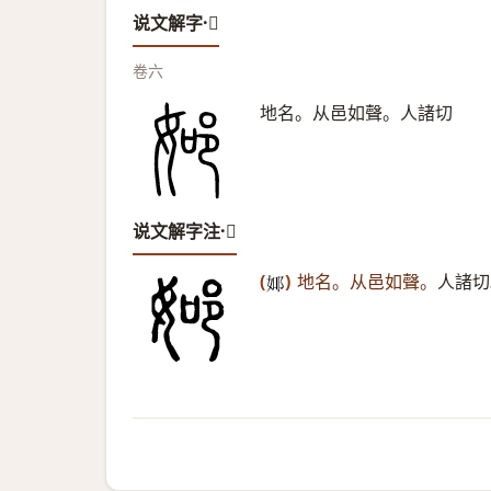
说文解字·𨚴
卷六
地名。从邑如聲。人諸切
说文解字注·𨚴
(
)
地名。从邑如聲。
人諸切
𨚴