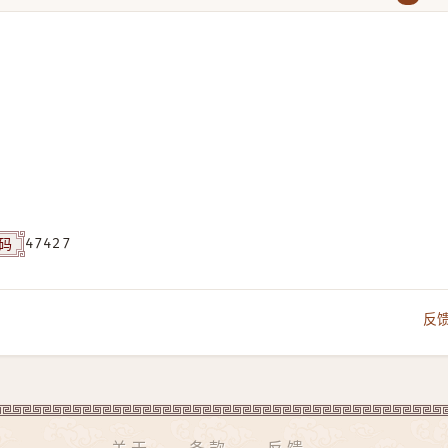
码
47427
反