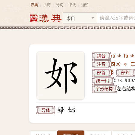
汉典
古籍
诗词
书法
通识
|
|
|
|
拼音
rú
fù
注音
ㄖㄨˊ
ㄈ
部首
阝
部外
统一码
CJK 909
字形结构
左右结
异体