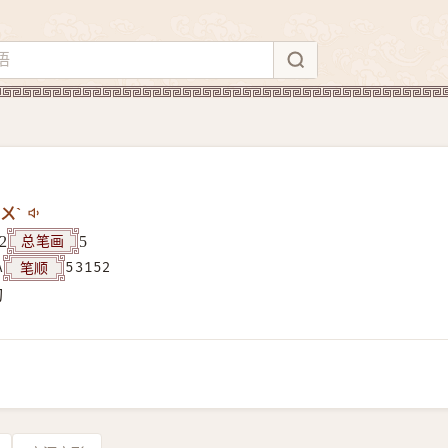
ㄨˋ
总笔画
2
5
笔顺
A
53152
构