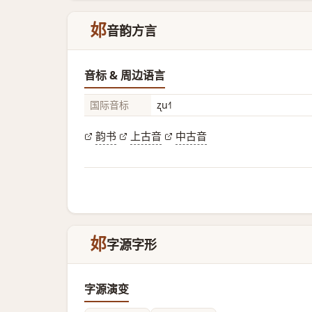
邚
音韵方言
音标 & 周边语言
国际音标
ʐu˧˥
韵书
上古音
中古音
邚
字源字形
字源演变