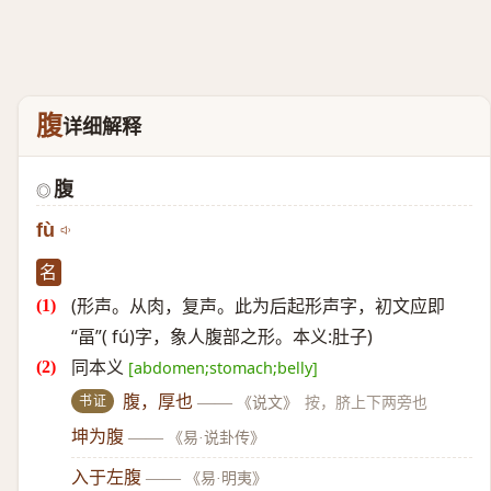
腹
详细解释
腹
◎
fù
名
(形声。从肉，复声。此为后起形声字，初文应即
“畐”( fú)字，象人腹部之形。本义:肚子)
同本义
[abdomen;stomach;belly]
书证
腹，厚也
——
《说文》
按，脐上下两旁也
坤为腹
——
《易·说卦传》
入于左腹
——
《易·明夷》