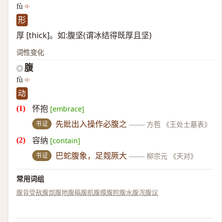
fù
形
厚 [thick]。如:腹坚(谓冰结得既厚且坚)
词性变化
腹
◎
fù
动
怀抱
[embrace]
书证
先妣出入操作必腹之
——
方苞 《王处士墓表》
容纳
[contain]
书证
巴蛇腹象，足觌厥大
——
柳宗元 《天对》
常用词组
腹背受敌
腹部
腹地
腹稿
腹肌
腹膜
腹腔
腹水
腹泻
腹议