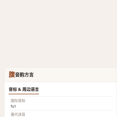
腹
音韵方言
音标 & 周边语言
国际音标
fu˥˧
唐代读音