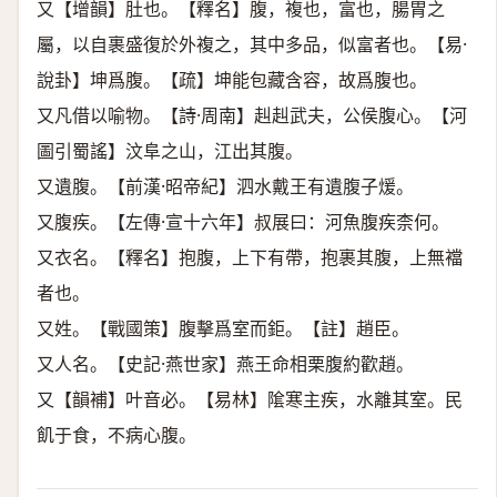
又【增韻】肚也。【釋名】腹，複也，富也，腸胃之
屬，以自裹盛復於外複之，其中多品，似富者也。【易·
說卦】坤爲腹。【疏】坤能包藏含容，故爲腹也。
又凡借以喻物。【詩·周南】赳赳武夫，公侯腹心。【河
圖引蜀謠】汶阜之山，江出其腹。
又遺腹。【前漢·昭帝紀】泗水戴王有遺腹子煖。
又腹疾。【左傳·宣十六年】叔展曰：河魚腹疾柰何。
又衣名。【釋名】抱腹，上下有帶，抱裹其腹，上無襠
者也。
又姓。【戰國策】腹擊爲室而鉅。【註】趙臣。
又人名。【史記·燕世家】燕王命相栗腹約歡趙。
又【韻補】叶音必。【易林】隂寒主疾，水離其室。民
飢于食，不病心腹。