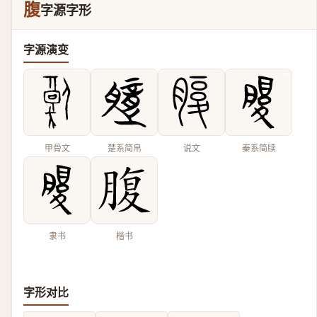
腹
字源字形
字源演变
甲骨文
楚系简帛
说文
秦系简牍
隶书
楷书
字形对比