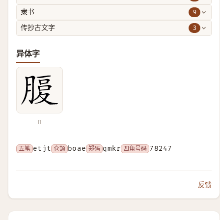
9
隶书
3
传抄古文字
异体字
𦞶
五笔
etjt
仓颉
boae
郑码
qmkr
四角号码
78247
反馈