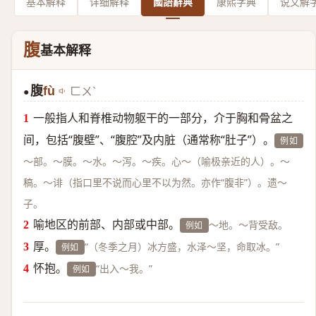
基本解释
详细解释
國語辭典
康熙字典
说文解
腹
基本解释
腹
fù
ㄈㄨˋ
●
一般指人和脊椎动物躯干的一部分，介于胸和骨盆之
间，包括“腹壁”、“腹腔”及内脏（通常称“肚子”）。
例如
～部。～膜。～水。～泻。～疾。心～（喻极亲近的人）。～
稿。～诽（指口里不说而心里不以为然。亦作“腹非”）。遗～
子。
喻地区的前部、内部或中部。
～地。～背受敌。
例如
厚。
“（冬季之月）冰方盛，水泽～坚，命取冰。”
例如
怀抱。
“出入～我。”
例如