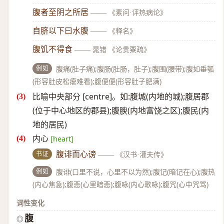
腹者至阴之所居
——
《素问·评热病论》
自脐以下曰水腹
——
《释名》
腹饥不得食
——
晁错 《论贵粟疏》
例如
腹痛(肚子痛);腹肠(肚肠，肚子);腹围(腰带);腹如垂瓠
(形容肚皮松瘪难看);腹便便(形容肚子肥满)
比喻中央部分 [centre]。如:腹城(内地的城);腹居郡
(位于中心地区的郡县);腹腴(内地富饶之区);腹民(内
地的居民)
内心
[heart]
书证
腹诽而心谤
——
《汉书·灌夫传》
例如
腹诽(口里不说，心里不以为然);腹记(暗记在心);腹热
(内心焦急);腹悲(心里暗悲);腹咏(内心歌咏);腹咒(心中咒骂)
词性变化
腹
◎