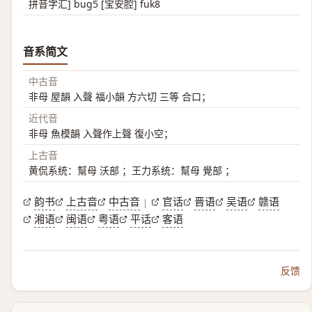
拼音字汇] bug5 [宝安腔] fuk8
音系简文
中古音
非母 屋韻 入聲 福小韻 方六切 三等 合口；
近代音
非母 魚模韻 入聲作上聲 復小空；
上古音
黄侃系统：幫母 沃部 ；王力系统：幫母 覺部 ；
韵书
上古音
中古音
官话
晋语
吴语
赣语
|
湘语
闽语
粤语
平话
客语
反馈