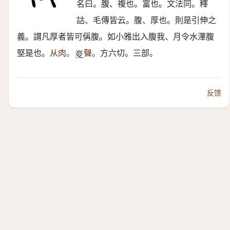
名曰。腹、複也。富也。文法同。釋
詁、毛傳皆云。腹、厚也。則是引伸之
義。謂凡厚者皆可偁腹。如小雅出入腹我、月令水澤腹
堅是也。
从肉。
聲。
方六切。三部。
𡕨
反馈