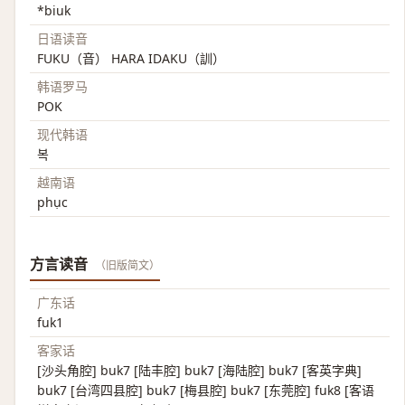
*biuk
日语读音
FUKU（音） HARA IDAKU（訓）
韩语罗马
POK
现代韩语
복
越南语
phục
方言读音
（旧版简文）
广东话
fuk1
客家话
[沙头角腔] buk7 [陆丰腔] buk7 [海陆腔] buk7 [客英字典]
buk7 [台湾四县腔] buk7 [梅县腔] buk7 [东莞腔] fuk8 [客语