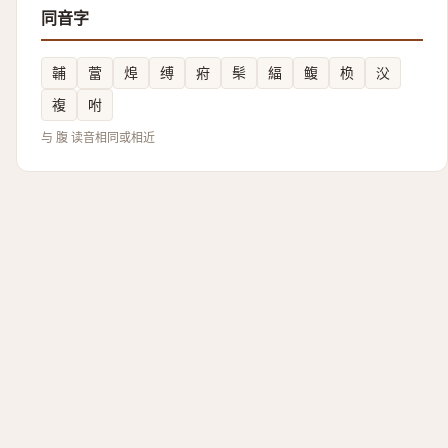
同音字
䪔
䔰
㷆
缚
㾈
䯱
䋹
鳆
㭥
㳇
複
咐
与 腹 读音相同或相近