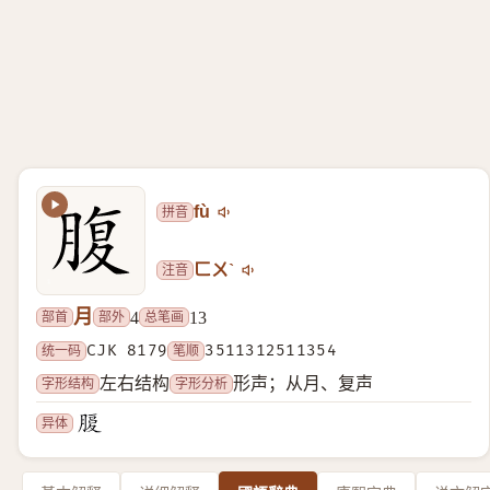
拼音
fù
注音
ㄈㄨˋ
月
部首
部外
总笔画
4
13
统一码
CJK 8179
笔顺
3511312511354
字形结构
字形分析
左右结构
形声；从月、复声
异体