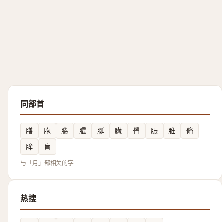
同部首
膳
胞
㬺
臛
脠
臟
䑁
脤
脽
脩
䏬
肓
与「月」部相关的字
热搜