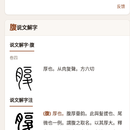
反馈
腹
说文解字
说文解字·腹
卷四
厚也。从肉复聲。方六切
说文解字注
(腹)
厚也。
腹厚曡韵。此與髮拔也、尾
微也一例。謂腹之取名。以其厚大。釋