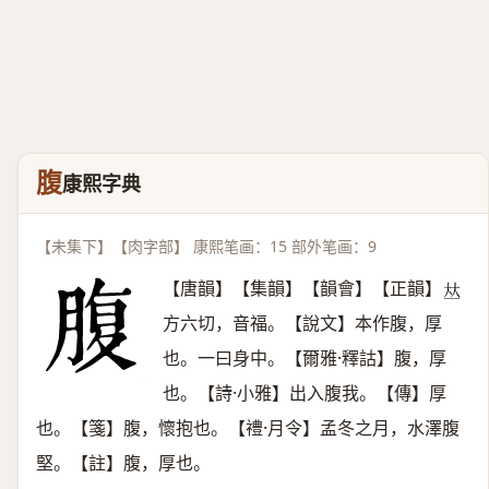
腹
康熙字典
【未集下】【肉字部】 康熙笔画：15 部外笔画：9
【唐韻】【集韻】【韻會】【正韻】
𠀤
方六切，音福。【說文】本作腹，厚
也。一曰身中。【爾雅·釋詁】腹，厚
也。【詩·小雅】出入腹我。【傳】厚
也。【箋】腹，懷抱也。【禮·月令】孟冬之月，水澤腹
堅。【註】腹，厚也。