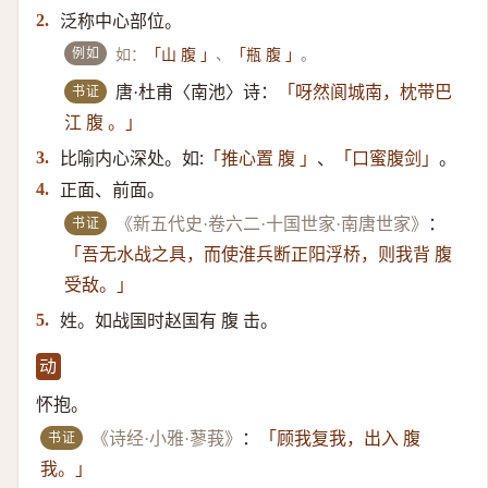
泛称中心部位。
2.
例如
如：
、
。
「山 腹 」
「瓶 腹 」
书证
唐·杜甫〈南池〉诗：
「呀然阆城南，枕带巴
江 腹 。」
比喻内心深处。如:
、
。
3.
「推心置 腹 」
「口蜜腹剑」
正面、前面。
4.
书证
《新五代史·卷六二·十国世家·南唐世家》
：
「吾无水战之具，而使淮兵断正阳浮桥，则我背 腹
受敌。」
姓。如战国时赵国有 腹 击。
5.
动
怀抱。
书证
《诗经·小雅·蓼莪》
：
「顾我复我，出入 腹
我。」