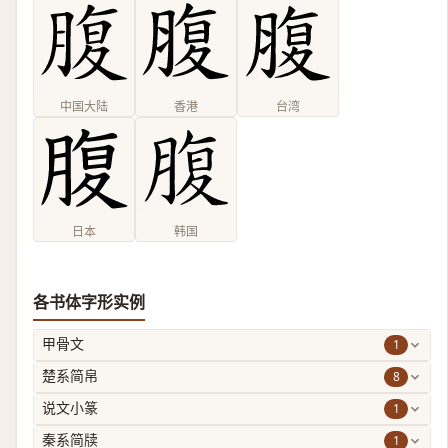
中国大陆
香港
台湾
日本
韩国
各书体字形实例
1
甲骨文
8
楚系简帛
1
说文小篆
1
秦系简牍