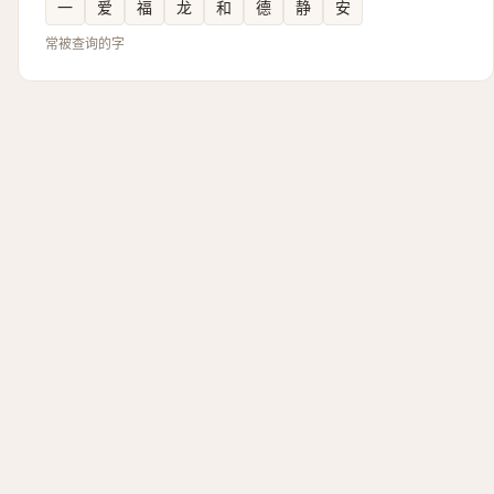
一
爱
福
龙
和
德
静
安
常被查询的字