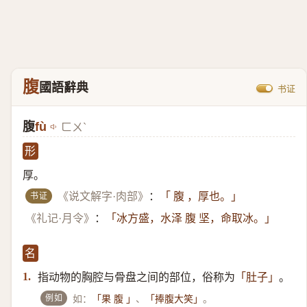
腹
國語辭典
书证
腹
fù
ㄈㄨˋ
形
厚。
书证
《说文解字·肉部》
：
「 腹 ，厚也。」
《礼记·月令》
：
「冰方盛，水泽 腹 坚，命取冰。」
名
指动物的胸腔与骨盘之间的部位，俗称为
。
1.
「肚子」
例如
如：
、
。
「果 腹 」
「捧腹大笑」