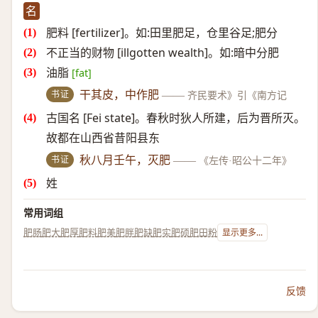
名
肥料 [fertilizer]。如:田里肥足，仓里谷足;肥分
不正当的财物 [illgotten wealth]。如:暗中分肥
油脂
[fat]
书证
干其皮，中作肥
——
齐民要术》引《南方记
古国名 [Fei state]。春秋时狄人所建，后为晋所灭。
故都在山西省昔阳县东
书证
秋八月壬午，灭肥
——
《左传·昭公十二年》
姓
常用词组
肥肠
肥大
肥厚
肥料
肥美
肥胖
肥缺
肥实
肥硕
肥田粉
显示更多...
反馈