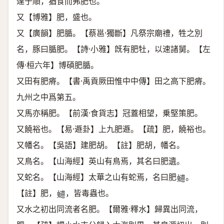
達于順，猶食而弗肥也。
又【博雅】肥，盛也。
又【廣韻】肥腯。【蔡邕·獨斷】凡祭宗廟禮，牲之別
名，豚曰腯肥。【詩·小雅】旣有肥牡，以速諸舅。【左
傳·桓六年】博碩肥腯。
又田有肥瘠。【書·禹貢厥田惟中中傳】田之高下肥瘠。
九州之中爲第五。
又馬亦稱肥。【前漢·食貨志】冠蓋相望，乗堅策肥。
又饒裕也。【易·遯卦】上九肥遯。【疏】肥，饒裕也。
又幡名。【吳語】建肥胡。【註】肥胡，幡名。
又鳥名。【山海經】英山有鳥焉，其名曰肥遺。
又蛇名。【山海經】太華之山有蛇焉，名曰肥
。
𧔥
【註】肥，
，皆毒蟲也。
𧔥
又水之初出同流者名肥。【爾雅·釋水】歸異出同流，