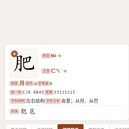
拼音
féi
注音
ㄈㄟˊ
月
部首
部外
总笔画
4
8
统一码
CJK 80A5
笔顺
35115215
字形结构
字形分析
左右结构
会意；从月、从巴
异体