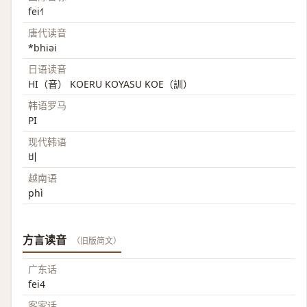
fei˧˥
唐代读音
*bhiəi
日语读音
HI（音） KOERU KOYASU KOE（訓）
韩语罗马
PI
现代韩语
비
越南语
phì
方言读音
（旧版简文）
广东话
fei4
客家话