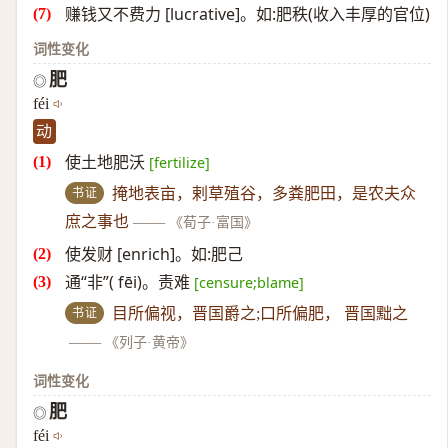
赚钱又不费力 [lucrative]。如:肥秩(收入丰厚的官位)
词性变化
肥
◎
féi
动
使土地肥沃
[fertilize]
书证
掩地表亩，剌草殖谷，多粪肥田，是农夫众
庶之事也
——
《荀子·富国》
使发财 [enrich]。如:肥己
通“非”( fēi)。责难
[censure;blame]
书证
目所偏视，晋国爵之;口所偏肥， 晋国黜之
——
《列子·黄帝》
词性变化
肥
◎
féi