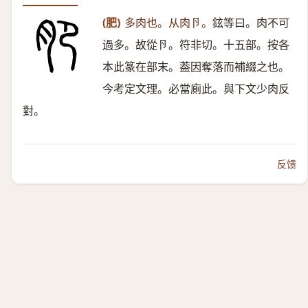
(肥)
多肉也。从肉卪。
鉉等曰。肉不可
過多。故從卪。符非切。十五部。按各
本此篆在部末。葢因奪落而補綴之也。
今考定文理。必當廁此。與下文少肉反
對。
反馈