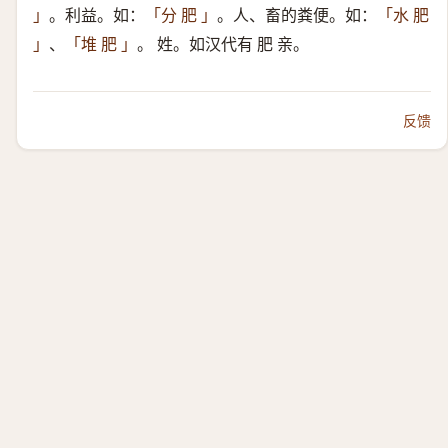
。利益。如：
。人、畜的粪便。如：
」
「分 肥 」
「水 肥
、
。 姓。如汉代有 肥 亲。
」
「堆 肥 」
反馈