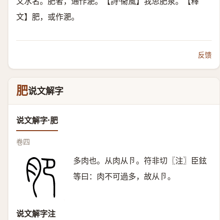
又水名。肥者，通作淝。【詩·衞風】我思肥泉。【釋
文】肥，或作淝。
反馈
肥
说文解字
说文解字·肥
卷四
多肉也。从肉从卪。符非切〖注〗臣鉉
等曰：肉不可過多，故从卪。
说文解字注