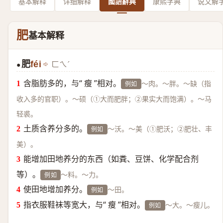
基本解释
详细解释
國語辭典
康熙字典
说文解
肥
基本解释
肥
féi
ㄈㄟˊ
●
含脂肪多的，与“ 瘦 ”相对。
～肉。～胖。～缺（指
例如
收入多的官职）。～硕（①大而肥胖；②果实大而饱满）。～马
轻裘。
土质含养分多的。
～沃。～美（①肥沃；②肥壮、丰
例如
美）。
能增加田地养分的东西（如粪、豆饼、化学配合剂
等）。
～料。～力。
例如
使田地增加养分。
～田。
例如
指衣服鞋袜等宽大，与“ 瘦 ”相对。
～大。～瘦儿。
例如