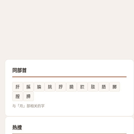
同部首
肝
膎
腀
朓
脝
膮
䏮
胿
䏸
膷
膣
䐭
与「月」部相关的字
热搜