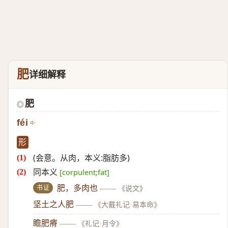
肥
详细解释
肥
◎
féi
形
(会意。从肉，本义:脂肪多)
同本义
[corpulent;fat]
书证
肥，多肉也
——
《说文》
坚土之人肥
——
《大戴礼记·易本命》
瞻肥瘠
——
《礼记·月令》