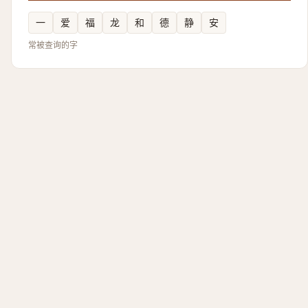
一
爱
福
龙
和
德
静
安
常被查询的字