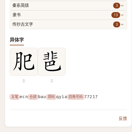
3
秦系简牍
13
隶书
3
传抄古文字
异体字
𦘺
𩇯
五笔
ecn
仓颉
bau
郑码
qyia
四角号码
77217
反馈