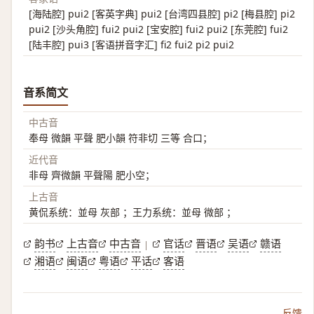
[海陆腔] pui2 [客英字典] pui2 [台湾四县腔] pi2 [梅县腔] pi2
pui2 [沙头角腔] fui2 pui2 [宝安腔] fui2 pui2 [东莞腔] fui2
[陆丰腔] pui3 [客语拼音字汇] fi2 fui2 pi2 pui2
音系简文
中古音
奉母 微韻 平聲 肥小韻 符非切 三等 合口；
近代音
非母 齊微韻 平聲陽 肥小空；
上古音
黄侃系统：並母 灰部 ；王力系统：並母 微部 ；
韵书
上古音
中古音
官话
晋语
吴语
赣语
|
湘语
闽语
粤语
平话
客语
反馈