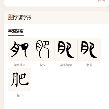
肥
字源字形
字源演变
楚系简帛
说文
秦系简牍
隶书
楷书