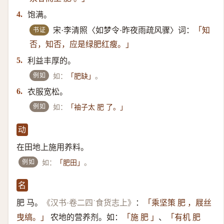
饱满。
4.
书证
宋·李清照〈如梦令·昨夜雨疏风骤〉词：
「知
否，知否，应是绿肥红瘦。」
利益丰厚的。
5.
例如
如：
。
「肥缺」
衣服宽松。
6.
例如
如：
「袖子太 肥 了。」
动
在田地上施用养料。
例如
如：
。
「肥田」
名
肥 马。
：
《汉书·卷二四˙食货志上》
「乘坚策 肥 ，屐丝
农地的营养剂。如：
、
曳缟。」
「施 肥 」
「有机 肥