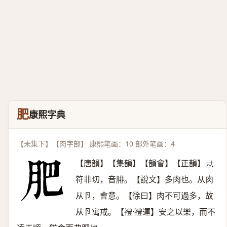
肥
康熙字典
【未集下】【肉字部】 康熙笔画：10 部外笔画：4
【唐韻】【集韻】【韻會】【正韻】
𠀤
符非切，音腓。【說文】多肉也。从肉
从卪，會意。【徐曰】肉不可過多，故
从卪寓戒。【禮·禮運】安之以樂，而不