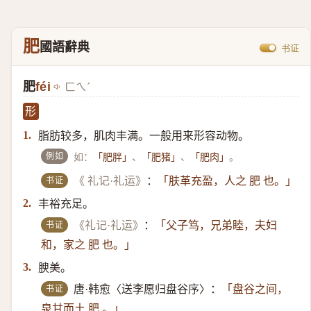
肥
國語辭典
书证
肥
féi
ㄈㄟˊ
形
脂肪较多，肌肉丰满。一般用来形容动物。
1.
例如
如：
、
、
。
「肥胖」
「肥猪」
「肥肉」
书证
《 礼记·礼运》
：
「肤革充盈，人之 肥 也。」
丰裕充足。
2.
书证
《礼记·礼运》
：
「父子笃，兄弟睦，夫妇
和，家之 肥 也。」
腴美。
3.
书证
唐·韩愈〈送李愿归盘谷序〉：
「盘谷之间，
泉甘而土 肥 。」