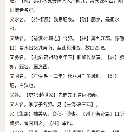
肥。【疏】謂小水支分歸入大海則異，其泉源初出，則
同流者名肥。
又水名。【詩·衞風】我思肥泉。【疏】肥泉，是衞水
也。
又地名。【前漢·地理志】合肥。【註】屬九江郡。應劭
曰：夏水出父城東南，至此與淮合，故曰合肥。
又縣名。【史記·高祖功臣年表】肥如侯蔡寅。【註】肥
如，縣名，屬遼西。
又國名。【左傳·昭十二年】秋八月壬午滅肥。【註】
肥，白狄也。
又姓。【史記·趙世家】先問先王貴臣肥義。
又人名。季康子名肥。見【左傳·哀三年】。
又【集韻】補美切，音秕。薄也。【列子·黃帝篇】口所
偏肥，晉國黜之。【註】薄也。