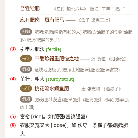
吾牲牷肥
——
《左传·桓公六年》
服注:“牛羊曰肥。”
庖有肥肉，厩有肥马
——
《孟子·梁惠王上》
例如
肥猪;肥肉(喻指有钱的人);肥腻(含油脂多的食物;油脂
多);肥汉(肥胖的男子)
引申为肥沃
[fertile]
书证
不爱珍器重肥饶之地
——
汉·贾谊 《过秦论》
例如
这块地肥极了;肥衍(土地肥沃);肥饶(肥沃富饶)
茁壮，粗大
[sturdy;stout]
书证
桃花流水鳜鱼肥
——
唐·张志和 《渔歌子》
例如
肥茂(肥壮茂盛);肥茁(肥壮);肥润(肥壮润泽);肥泽(肌
肉丰润)
富裕 [rich]。如:肥强(富饶强盛)
衣服又宽又大 [loose]。如:伙穿一条裤子都嫌肥;肥
大