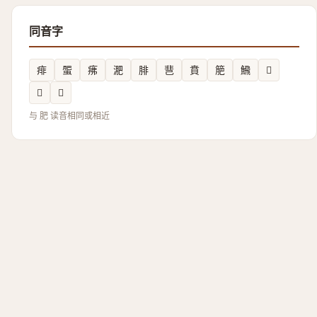
同音字
痱
蜰
疿
淝
腓
䨽
賁
䈈
𩹉
𪁹
𦡕
𭩒
与 肥 读音相同或相近