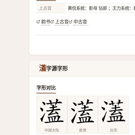
上古音
黄侃系统：影母 怗部 ；王力系统：影
韵书
上古音
中古音
濭
字源字形
字形对比
中国大陆
香港
台湾