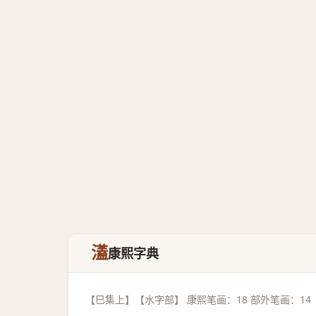
濭
康熙字典
【巳集上】【水字部】 康熙笔画：18 部外笔画：14