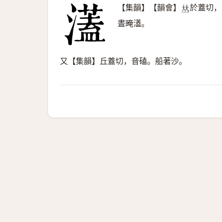
【集韻】【韻會】
於蓋切，
𠀤
晝晻濭。
又【集韻】丘蓋切，音磕。船著沙。