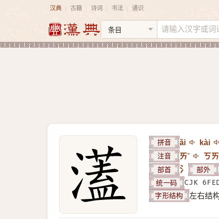
汉典
古籍
诗词
书法
通识
|
|
|
|
拼音
ǎi
kài
注音
ㄞˇ
ㄎㄞ
部首
氵
部外
统一码
CJK 6FE
字形结构
左右结