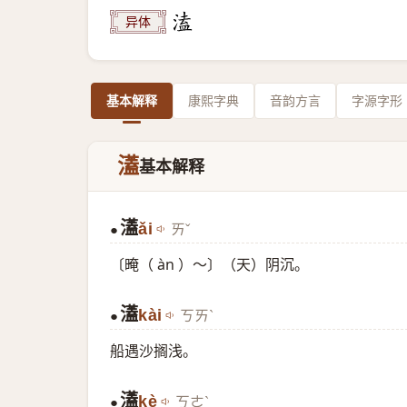
异体
基本解释
康熙字典
音韵方言
字源字形
濭
基本解释
濭
ǎi
ㄞˇ
●
〔晻（ àn ）～〕（天）阴沉。
濭
kài
ㄎㄞˋ
●
船遇沙搁浅。
濭
kè
ㄎㄜˋ
●