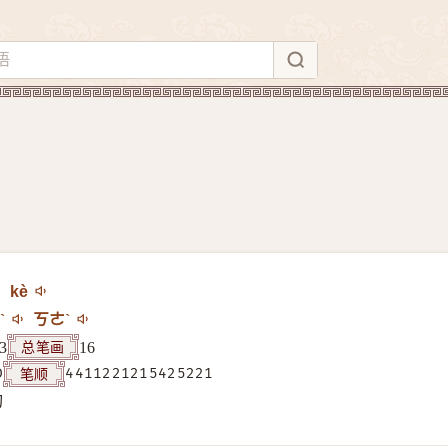
kè
ˋ
ㄎㄜˋ
总笔画
3
16
笔顺
D
4411221215425221
构