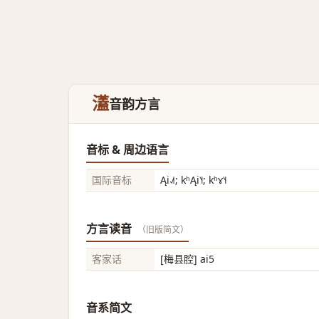
濭
音韵方言
音标 & 周边语言
国际音标
Ąi˨˩˦; kʰĄi˥˧; kʰɤ˥˧
方言读音
（旧版简文）
客家话
[梅县腔] ai5
音系简文