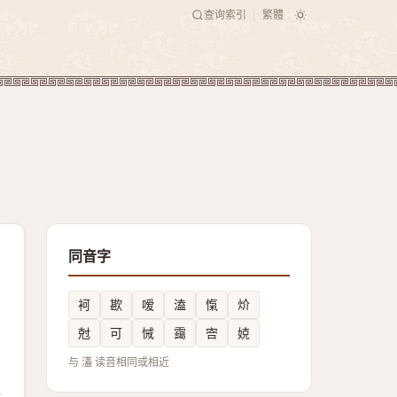
查询索引
繁體
|
同音字
袔
歁
嗳
溘
愾
炌
尅
可
悈
靄
㝓
娔
与 濭 读音相同或相近