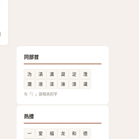
馈
同部首
沩
滇
瀇
㵠
淀
灠
瀾
液
溠
澭
潽
㶓
与「氵」部相关的字
热搜
一
爱
福
龙
和
德