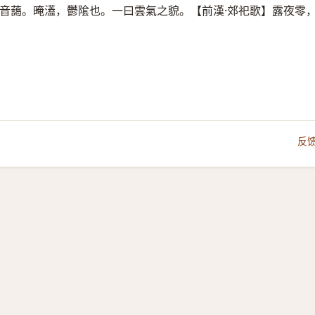
音藹。晻濭，鬱隂也。一曰雲氣之貌。【前漢·郊祀歌】露夜零
反