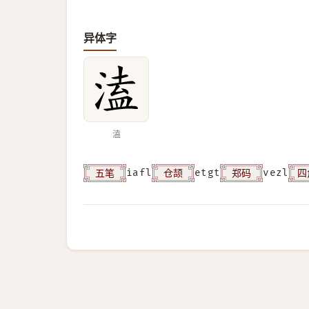
异体字
溘
五笔
仓颉
郑码
四
iafl
etgt
vezl