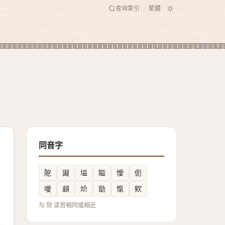
查询索引
繁體
|
同音字
阸
譺
塧
隘
懓
伌
噯
䫦
炌
勓
愾
欸
与 欬 读音相同或相近