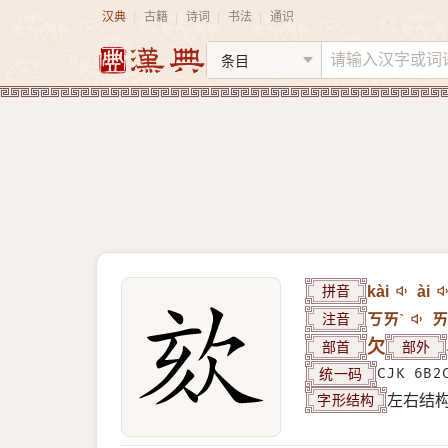
汉典
古籍
诗词
书法
通识
|
|
|
|
拼音
kài
ài
注音
ㄎㄞˋ
ㄞ
部首
欠
部外
统一码
CJK 6B2
字形结构
左右结