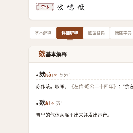
异体
基本解释
详细解释
國語辭典
康熙字典
欬
基本解释
欬
kài
ㄎㄞˋ
●
亦作咳。咳嗽。
：“余
《左传·昭公二十四年》
欬
ài
ㄞˋ
●
胃里的气体从嘴里出来并发出声音。