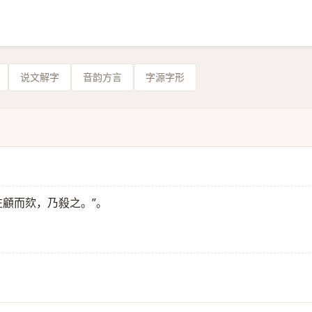
说文解字
音韵方言
字源字形
左顧而欬，乃殺之。”。