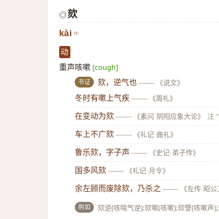
欬
◎
kài
动
重声咳嗽
[cough]
书证
欬，逆气也
——
《说文》
冬时有嗽上气疾
——
《周礼》
在变动为欬
——
《素问·阴阳应象大论》
注:
车上不广欬
——
《礼记·曲礼》
鲁乐欬，字子声
——
《史记·弟子传》
国多风欬
——
《礼记·月令》
余左顾而废除欬，乃杀之
——
《左传·昭
例如
欬逆(咳喘气逆);欬嗽(咳嗽);欬謦(咳嗽声)