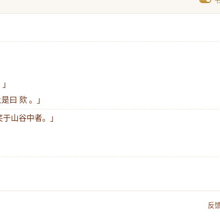
。」
是曰 欬 。」
且笑于山谷中者。」
反