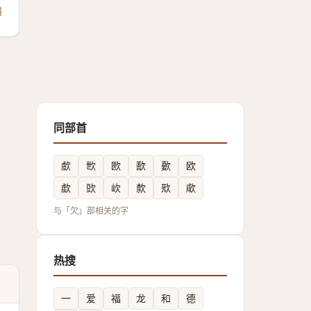
馈
同部首
㱆
㰥
㰼
歚
㱊
欧
歔
㰯
㰞
歀
㰷
㰹
与「欠」部相关的字
热搜
一
爱
福
龙
和
德