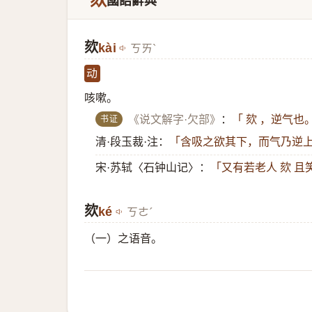
欬
國語辭典
欬
​kài
ㄎㄞˋ
动
咳嗽。
书证
《说文解字·欠部》
：
「 欬 ，逆气也
清·段玉裁·注：
「含吸之欲其下，而气乃逆上
宋·苏轼〈石钟山记〉：
「又有若老人 欬 
欬
​ké
ㄎㄜˊ
（一）​之语音。