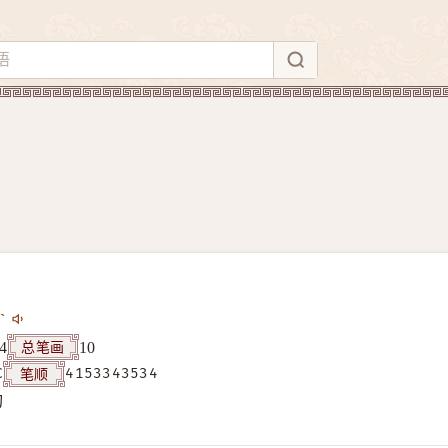
ˋ
总笔画
4
10
笔顺
C
4153343534
构