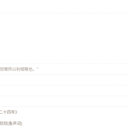
“欬嗽所以利咽喉也。”
公二十四年》
;欬欬(象声词)