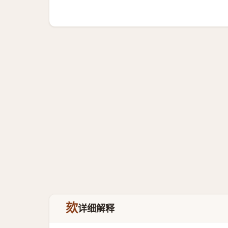
欬
详细解释