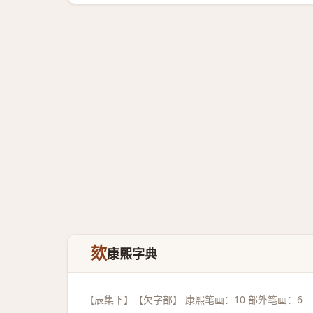
欬
康熙字典
【辰集下】【欠字部】 康熙笔画：10 部外笔画：6