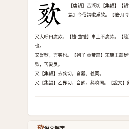
【唐韻】苦漑切【集韻】【韻
篇】今俗謂嗽爲欬。【禮·月
又大呼曰廣欬。【禮·曲禮】車上不廣欬。【
也。
又謦欬，言笑也。【列子·黃帝篇】宋康王蹀足
欬，苦愛反。
又【集韻】去兾切，音器。義同。
又【集韻】乙界切，音餲。與噫同。【說文】
欬
说文解字