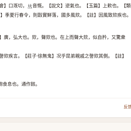
會】口漑切，
音慨。【說文】逆氣也。【玉篇】上欶也。【類
𠀤
令】季夏行春令，則穀實鮮落，國多風欬。【註】因風致欬疾也
疏】廣，弘大也。欬，聲欬也。在上而聲大欬，似自矜，又驚衆
謦欬疾言。【莊子·徐無鬼】况乎昆弟親戚之謦欬其側。【註】
飽食息也。通作䬵。
反