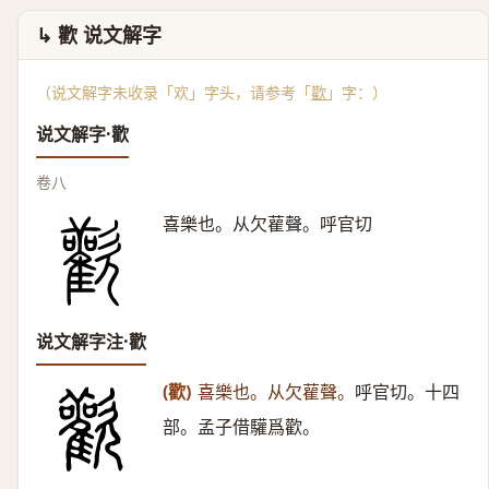
↳ 歡 说文解字
（说文解字未收录「欢」字头，请参考「
歡
」字：）
说文解字·歡
卷八
喜樂也。从欠雚聲。呼官切
说文解字注·歡
(歡)
喜樂也。从欠雚聲。
呼官切。十四
部。孟子借驩爲歡。