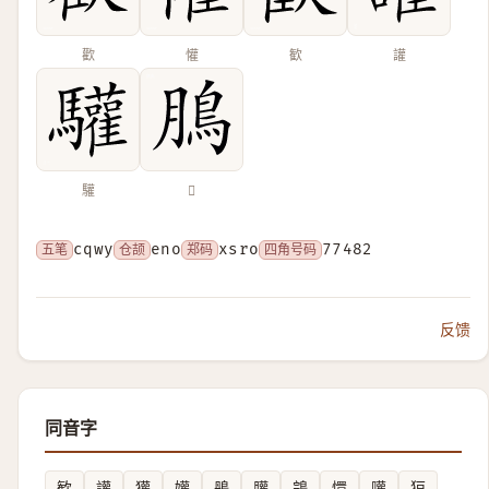
歡
懽
歓
讙
驩
𩿊
五笔
cqwy
仓颉
eno
郑码
xsro
四角号码
77482
反馈
同音字
歓
讙
獾
孉
鴅
䑏
鵍
懁
嚾
狟