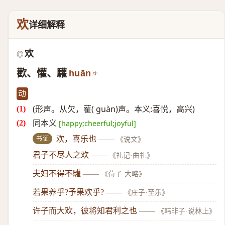
欢
详细解释
欢
◎
歡、懽、驩
huān
动
(形声。从欠，雚( guàn)声。本义:喜悦，高兴)
同本义
[happy;cheerful;joyful]
书证
欢，喜乐也
——
《说文》
君子不尽人之欢
——
《礼记·曲礼》
夫妇不得不驩
——
《荀子·大略》
若果养乎?予果欢乎?
——
《庄子·至乐》
许子而大欢，彼将知君利之也
——
《韩非子·说林上》