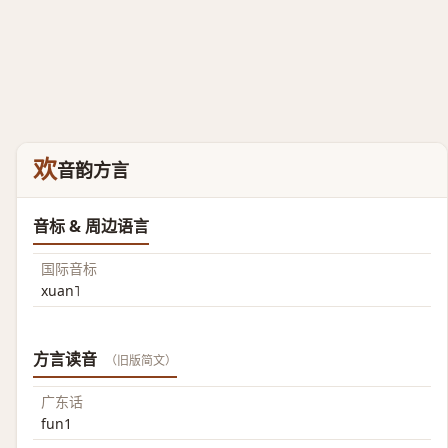
欢
音韵方言
音标 & 周边语言
国际音标
xuan˥
方言读音
（旧版简文）
广东话
fun1