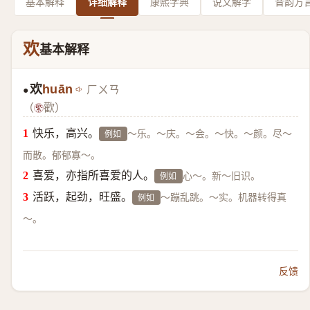
基本解释
详细解释
康熙字典
说文解字
音韵方
欢
基本解释
欢
huān
ㄏㄨㄢ
●
（
歡）
快乐，高兴。
～乐。～庆。～会。～快。～颜。尽～
例如
而散。郁郁寡～。
喜爱，亦指所喜爱的人。
心～。新～旧识。
例如
活跃，起劲，旺盛。
～蹦乱跳。～实。机器转得真
例如
～。
反馈