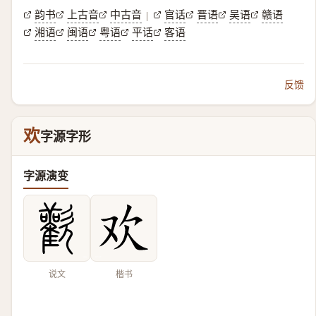
韵书
上古音
中古音
官话
晋语
吴语
赣语
|
湘语
闽语
粤语
平话
客语
反馈
欢
字源字形
字源演变
说文
楷书