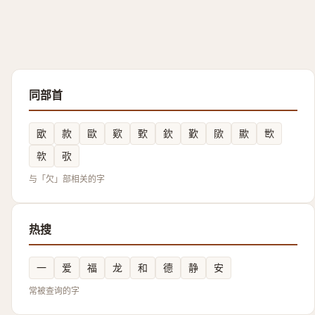
同部首
欭
款
歐
㰿
歅
欽
歏
㰺
歞
㰥
㰵
㰤
与「欠」部相关的字
热搜
一
爱
福
龙
和
德
静
安
常被查询的字