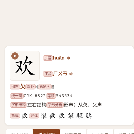
拼音
huān
注音
ㄏㄨㄢ
欠
部首
部外
总笔画
4
6
统一码
CJK 6B22
笔顺
543534
字形结构
字形分析
左右结构
形声；从欠、又声
繁体
异体