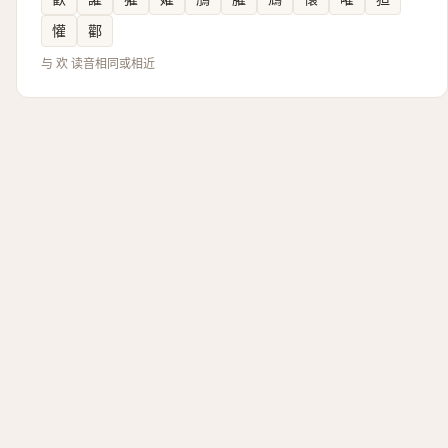
懽
酄
与 欢 读音相同或相近