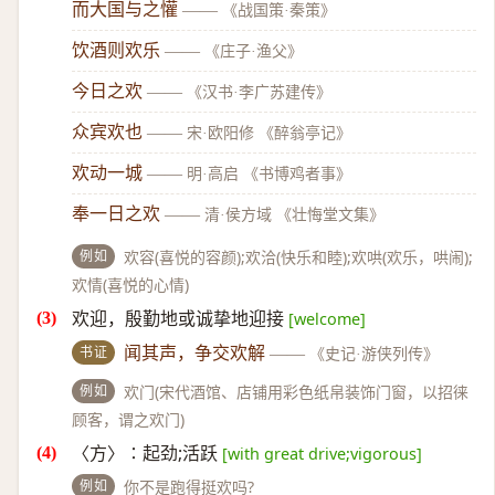
而大国与之懽
——
《战国策·秦策》
饮酒则欢乐
——
《庄子·渔父》
今日之欢
——
《汉书·李广苏建传》
众宾欢也
——
宋·欧阳修 《醉翁亭记》
欢动一城
——
明·高启 《书博鸡者事》
奉一日之欢
——
清·侯方域 《壮悔堂文集》
例如
欢容(喜悦的容颜);欢洽(快乐和睦);欢哄(欢乐，哄闹);
欢情(喜悦的心情)
欢迎，殷勤地或诚挚地迎接
[welcome]
书证
闻其声，争交欢解
——
《史记·游侠列传》
例如
欢门(宋代酒馆、店铺用彩色纸帛装饰门窗，以招徕
顾客，谓之欢门)
〈方〉∶起劲;活跃
[with great drive;vigorous]
例如
你不是跑得挺欢吗?