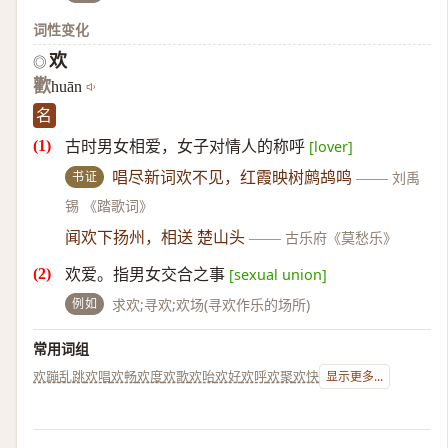
词性变化
欢
◎
歡
huān
名
古时男女相爱，女子对情人的称呼
[lover]
书证
唱尽新词欢不见，红霞映树鹧鸪鸣
——
刘禹
锡 《踏歌词》
闻欢下扬州，相送 楚山头
——
古乐府《莫愁乐》
欢爱。指男女交合之事
[sexual union]
例如
求欢;寻欢;欢场(寻欢作乐的场所)
常用词组
欢蹦乱跳
欢唱
欢畅
欢度
欢歌
欢咍
欢好
欢呼
欢聚
欢快
显示更多...