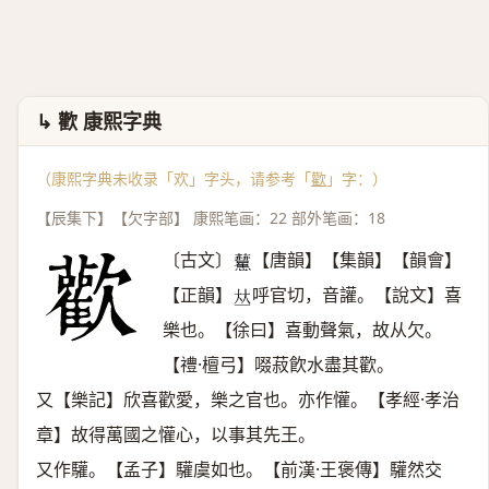
↳ 歡 康熙字典
（康熙字典未收录「欢」字头，请参考「
歡
」字：）
【辰集下】【欠字部】 康熙笔画：22 部外笔画：18
〔古文〕
【唐韻】【集韻】【韻會】
𧆒
【正韻】
呼官切，音讙。【說文】喜
𠀤
樂也。【徐曰】喜動聲氣，故从欠。
【禮·檀弓】啜菽飮水盡其歡。
又【樂記】欣喜歡愛，樂之官也。亦作懽。【孝經·孝治
章】故得萬國之懽心，以事其先王。
又作驩。【孟子】驩虞如也。【前漢·王褒傳】驩然交