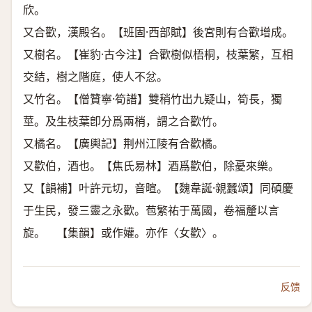
欣。
又合歡，漢殿名。【班固·西部賦】後宮則有合歡增成。
又樹名。【崔豹·古今注】合歡樹似梧桐，枝葉繁，互相
交結，樹之階庭，使人不忿。
又竹名。【僧贊寧·筍譜】雙稍竹出九疑山，筍長，獨
莖。及生枝葉卽分爲兩梢，謂之合歡竹。
又橘名。【廣輿記】荆州江陵有合歡橘。
又歡伯，酒也。【焦氏易林】酒爲歡伯，除憂來樂。
又【韻補】叶許元切，音暄。【魏韋誕·親蠶頌】同碩慶
于生民，發三靈之永歡。苞繁祐于萬國，卷福釐以言
旋。 【集韻】或作孉。亦作〈女歡〉。
反馈