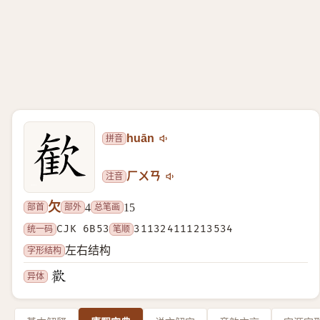
拼音
huān
注音
ㄏㄨㄢ
欠
部首
部外
总笔画
4
15
统一码
CJK 6B53
笔顺
311324111213534
字形结构
左右结构
异体