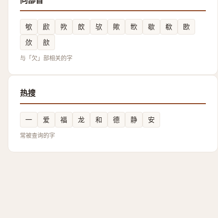
同部首
㰬
歋
欮
欴
欤
歟
㰥
歇
欷
㰼
㰡
㰴
与「欠」部相关的字
热搜
一
爱
福
龙
和
德
静
安
常被查询的字