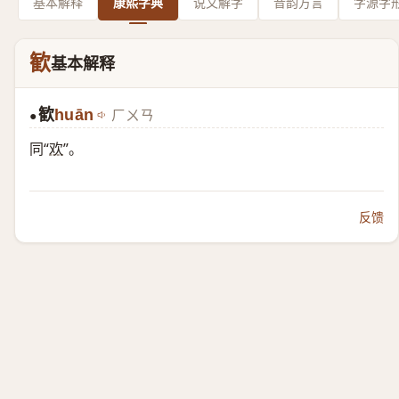
基本解释
康熙字典
说文解字
音韵方言
字源字
歓
基本解释
歓
huān
ㄏㄨㄢ
●
同“
欢
”。
反馈