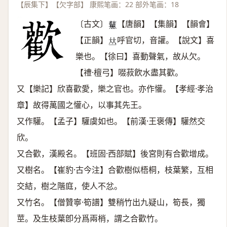
【辰集下】【欠字部】 康熙笔画：22 部外笔画：18
〔古文〕
【唐韻】【集韻】【韻會】
𧆒
【正韻】
呼官切，音讙。【說文】喜
𠀤
樂也。【徐曰】喜動聲氣，故从欠。
【禮·檀弓】啜菽飮水盡其歡。
又【樂記】欣喜歡愛，樂之官也。亦作懽。【孝經·孝治
章】故得萬國之懽心，以事其先王。
又作驩。【孟子】驩虞如也。【前漢·王褒傳】驩然交
欣。
又合歡，漢殿名。【班固·西部賦】後宮則有合歡增成。
又樹名。【崔豹·古今注】合歡樹似梧桐，枝葉繁，互相
交結，樹之階庭，使人不忿。
又竹名。【僧贊寧·筍譜】雙稍竹出九疑山，筍長，獨
莖。及生枝葉卽分爲兩梢，謂之合歡竹。