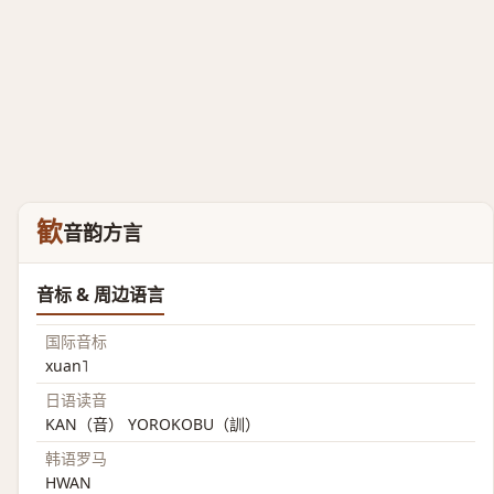
歓
音韵方言
音标 & 周边语言
国际音标
xuan˥
日语读音
KAN（音） YOROKOBU（訓）
韩语罗马
HWAN