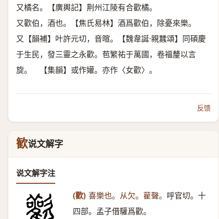
又橘名。【廣輿記】荆州江陵有合歡橘。
又歡伯，酒也。【焦氏易林】酒爲歡伯，除憂來樂。
又【韻補】叶許元切，音暄。【魏韋誕·親蠶頌】同碩慶
于生民，發三靈之永歡。苞繁祐于萬國，卷福釐以言
旋。 【集韻】或作孉。亦作〈女歡〉。
反馈
歓
说文解字
说文解字注
(歡)
喜樂也。从欠。雚聲。
呼官切。十
四部。孟子借驩爲歡。