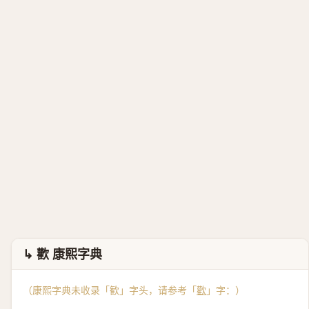
↳ 歡 康熙字典
（康熙字典未收录「歓」字头，请参考「
歡
」字：）