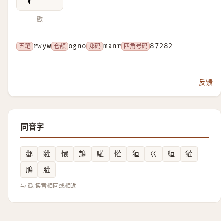
歡
五笔
rwyw
仓颉
ogno
郑码
manr
四角号码
87282
反馈
同音字
酄
貛
懁
鵍
驩
懽
狟
巜
貆
獾
鴅
䑏
与 歓 读音相同或相近