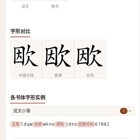
说文
楷书
字形对比
中国大陆
香港
台湾
各书体字形实例
1
说文小篆
五笔
ldqw
仓颉
wkno
郑码
jdro
四角号码
67082