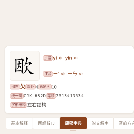
拼音
yì
yīn
注音
ㄧˋ
ㄧㄣ
欠
部首
部外
总笔画
4
10
统一码
CJK 6B2D
笔顺
2513413534
字形结构
左右结构
基本解释
國語辭典
康熙字典
说文解字
音韵方