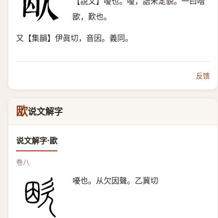
【說文】嗄也。嗄，語未定貌。一曰喑
欭，歎也。
又【集韻】伊眞切，音因。義同。
反馈
欭
说文解字
说文解字·欭
卷八
嚘也。从欠因聲。乙冀切