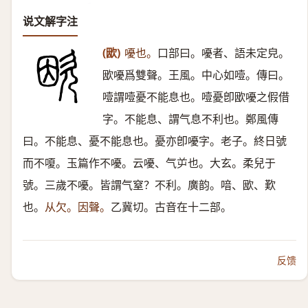
说文解字注
(欭)
嚘也。
口部曰。嚘者、語未定皃。
欭嚘爲雙聲。王風。中心如噎。傳曰。
噎謂噎憂不能息也。噎憂卽欭嚘之假借
字。不能息、謂气息不利也。鄭風傳
曰。不能息、憂不能息也。憂亦卽嚘字。老子。終日號
而不嗄。玉篇作不嚘。云嚘、气屰也。大玄。柔兒于
號。三歲不嚘。皆謂气窒？不利。廣韵。喑、欭、歎
也。
从欠。因聲。
乙冀切。古音在十二部。
反馈