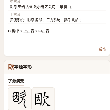
中古音
影母 至韻 去聲 懿小韻 乙兾切 三等 開口；
上古音
黄侃系统：影母 屑部 ；王力系统：影母 質部 ；
韵书
上古音
中古音
反馈
欭
字源字形
字源演变