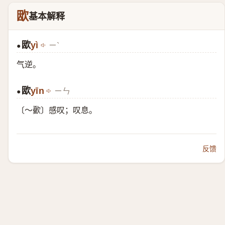
欭
基本解释
欭
yì
ㄧˋ
●
气逆。
欭
yīn
ㄧㄣ
●
〔～㱊〕感叹；叹息。
反馈