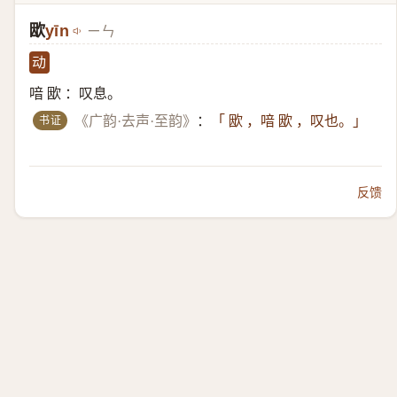
欭
yīn
ㄧㄣ
动
喑 欭 ：叹息。
书证
《广韵·去声·至韵》
：
「 欭 ，喑 欭 ，叹也。」
反馈