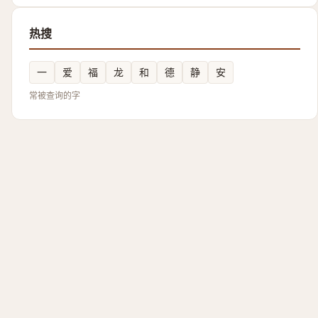
热搜
一
爱
福
龙
和
德
静
安
常被查询的字