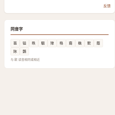
反馈
同音字
䇼
镒
昳
駰
殔
䅂
裔
槸
歅
蔭
阥
鷧
与 欭 读音相同或相近