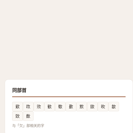
同部首
㰿
㰝
㰨
歓
歜
㱊
㱄
㰺
欥
歙
㰯
歕
与「欠」部相关的字