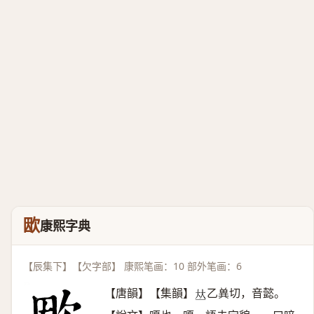
欭
康熙字典
【辰集下】【欠字部】 康熙笔画：10 部外笔画：6
【唐韻】【集韻】
乙兾切，音懿。
𠀤