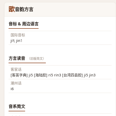
欭
音韵方言
音标 & 周边语言
国际音标
ji˥˧; jin˥
方言读音
（旧版简文）
客家话
[客英字典] ji5 [海陆腔] ri5 rin3 [台湾四县腔] ji5 jin3
潮州话
i6
音系简文