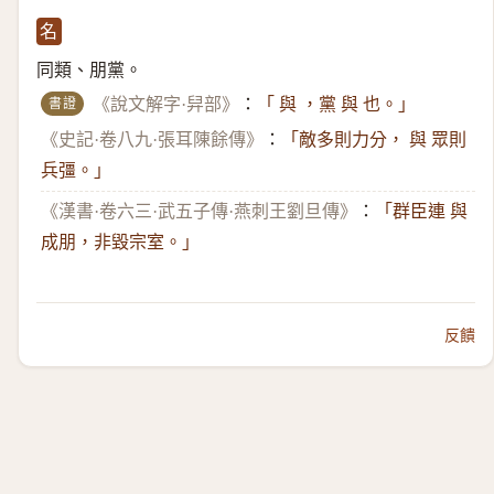
名
同類、朋黨。
書證
《說文解字·舁部》
：
「 與 ，黨 與 也。」
《史記·卷八九·張耳陳餘傳》
：
「敵多則力分， 與 眾則
兵彊。」
《漢書·卷六三·武五子傳·燕刺王劉旦傳》
：
「群臣連 與
成朋，非毀宗室。」
反饋