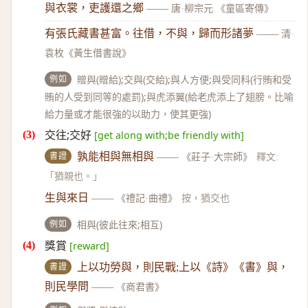
與衣裳，吏護還之鄉
——
唐·柳宗元 《童區寄傳》
有張氏藏書甚富。往借，不與，歸而形諸夢
——
清·
袁枚《黃生借書說》
例如
贈與(贈給);交與(交給);與人方便;與受同科(行賄和受
賄的人受到同等的處罰);與虎添翼(給老虎添上了翅膀。比喻
給力量或才能很強的以助力，使其更強)
交往;交好
[get along with;be friendly with]
書證
孰能相與無相與
——
《莊子·大宗師》
釋文:
「猶親也。」
生與來日
——
《禮記·曲禮》
按，猶交也
例如
相與(彼此往來;相互)
獎賞
[reward]
書證
上以功勞與，則民戰;上以《詩》《書》與，
則民學問
——
《商君書》