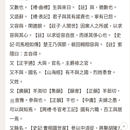
又數也。【禮·曲禮】生與來日。【註】與，猶數也。
又語辭。【禮·表記】君子與其有諾責也，寧有已怨。
又容與，閑適貌。【莊子·人閒世】因案人之所感，以求
容與其心。【註】以求從容自放，而遂其侈心也。【史
記·司馬相如傳】楚王乃弭節，裴回翱翔容與。【註】索
隱曰：言自得。
又【正字通】大與，官名，主爵祿之官。
又不與，國名。【山海經】有不與之國，烈姓黍食。
又姓。
又【廣韻】羊洳切【集韻】【韻會】【正韻】羊茹切，
音豫。參與也。【正韻】干也。【中庸】夫婦之愚，
𠀤
可以與知焉。【周禮·冬官考工記】國有六職，百工與居
一焉。
×
又縣名。【史記·曹相國世家】參以中涓從，將擊胡陵方