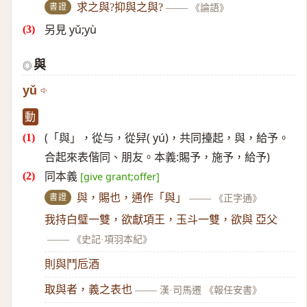
書證
求之與?抑與之與?
——
《論語》
另見 yǔ;yù
與
◎
yǔ
動
(「與」，從与，從舁( yú)，共同擡起，與，給予。
合起來表偕同、朋友。本義:賜予，施予，給予)
同本義
[give grant;offer]
書證
與，賜也，通作「與」
——
《正字通》
我持白璧一雙，欲獻項王，玉斗一雙，欲與 亞父
——
《史記·項羽本紀》
則與鬥卮酒
取與者，義之表也
——
漢·司馬遷 《報任安書》