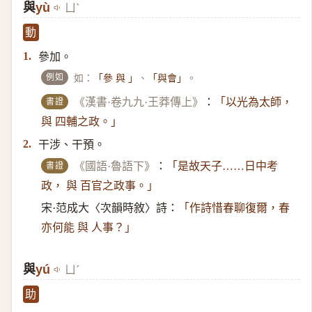
與
yù
ㄩˋ
動
參加。
1.
例如
如：
、
。
「參 與 」
「與會」
書證
《漢書·卷九九·王莽傳上》
：
「以光為太師，
與 四輔之政。」
干涉、干預。
2.
書證
《國語·魯語下》
：
「是故天子……日中考
政， 與 百官之政事。」
宋·范成大〈次韻時敘〉詩：
「作詩惜春聊復爾，春
亦何能 與 人事？」
與
yú
ㄩˊ
助