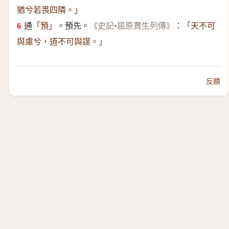
猶兮若畏四隣。」
通
。預先。
：
「預」
《史記•屈原賈生列傳》
「天不可
與慮兮，道不可與謀。」
反饋