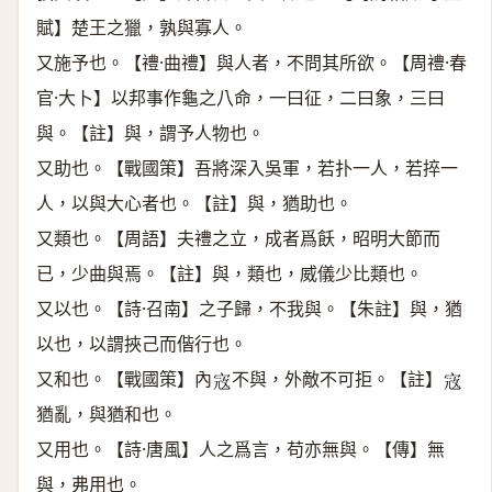
賦】楚王之獵，孰與寡人。
又施予也。【禮·曲禮】與人者，不問其所欲。【周禮·春
官·大卜】以邦事作龜之八命，一曰征，二曰象，三曰
與。【註】與，謂予人物也。
又助也。【戰國策】吾將深入吳軍，若扑一人，若捽一
人，以與大心者也。【註】與，猶助也。
又類也。【周語】夫禮之立，成者爲飫，昭明大節而
已，少曲與焉。【註】與，類也，威儀少比類也。
又以也。【詩·召南】之子歸，不我與。【朱註】與，猶
以也，以謂挾己而偕行也。
又和也。【戰國策】內
不與，外敵不可拒。【註】
𡨥
𡨥
猶亂，與猶和也。
又用也。【詩·唐風】人之爲言，苟亦無與。【傳】無
與，弗用也。