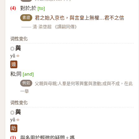
對於;於
[to]
書證
君之始入京也，與言皇上無權…君不之信
——
清·梁啓超 《譚嗣同傳》
词性变化
與
◎
yǔ
連
和;同
[and]
例如
父親與母親;人羣是何等興奮與激動;成與不成，在此
一舉
词性变化
與
◎
yǔ
助
與多用於輕微的疑問。嗎