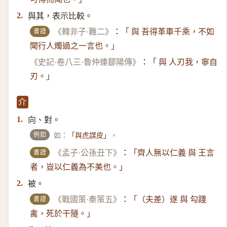
與其，表示比較。
2.
書證
《韓非子·難二》
：
「 與 吾得革車千乘，不如
聞行人燭過之一言也。」
《史記·卷八三·魯仲連鄒陽傳》
：
「 與 人刃我，寧自
刃。」
介
向、對。
1.
例如
如：
。
「與虎謀皮」
書證
《孟子·公孫丑下》
：
「齊人無以仁義 與 王言
者，豈以仁義為不美也。」
被。
2.
書證
《戰國策·秦策五》
：
「（夫差）​遂 與 勾踐
禽，死於干隧。」