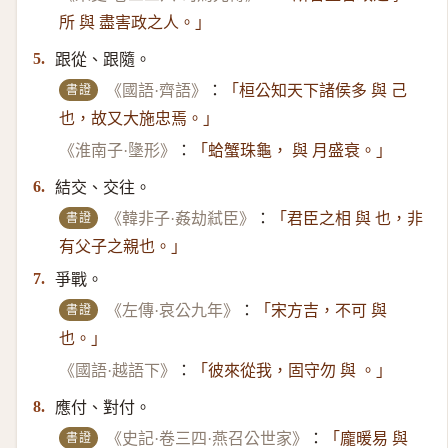
所 與 盡害政之人。」
跟從、跟隨。
5.
書證
《國語·齊語》
：
「桓公知天下諸侯多 與 己
也，故又大施忠焉。」
《淮南子·墬形》
：
「蛤蟹珠龜， 與 月盛衰。」
結交、交往。
6.
書證
《韓非子·姦劫弒臣》
：
「君臣之相 與 也，非
有父子之親也。」
爭戰。
7.
書證
《左傳·哀公九年》
：
「宋方吉，不可 與
也。」
《國語·越語下》
：
「彼來從我，固守勿 與 。」
應付、對付。
8.
書證
《史記·卷三四·燕召公世家》
：
「龐暖易 與