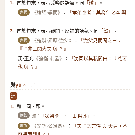
置於句末，表示感嘆的語氣。同
。
1.
「
歟
」
書證
《論語·學而》
：
「孝弟也者，其為仁之本 與
！」
置於句末，表示疑問、反詰的語氣。同
。
2.
「
歟
」
書證
《楚辭·屈原·漁父》
：
「漁父見而問之曰：
『子非三閭大夫 與 ？』」
漢·王充
《論衡·刺孟》
：
「沈同以其私問曰：『燕可
伐 與 ？』」
與
yǔ
ㄩˇ
連
和、同、跟。
1.
例如
如：
、
。
「我 與 你」
「山 與 水」
書證
《論語·公冶長》
：
「夫子之言性 與 天道，不
可得而聞也。」