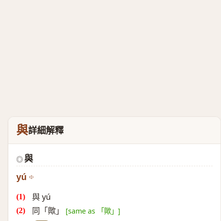
與
詳細解釋
與
◎
yú
與 yú
同「歟」
[same as 「歟」]