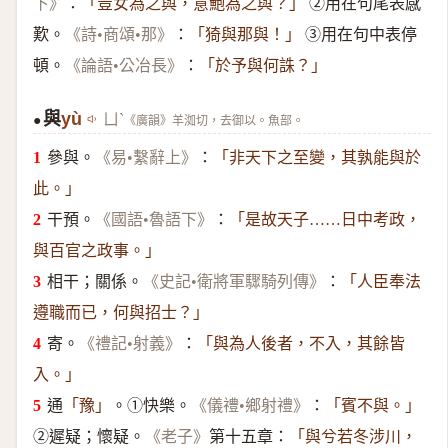
：
②用在句尾表感
下》
「豈女為之與，意鮑為之與？」
歎。
：
③用在句中表停
《詩•商頌•那》
「猗與那與！」
頓。
：
《論語•公冶長》
「於予與何誅？」
與
yù
ㄩˋ
《廣韻》羊洳切，去御以。魚部。
●
參與。
：
《易•繫辭上》
「非天下之至變，其孰能與於
此。」
干預。
：
《國語•魯語下》
「是故天子……日中考政，
與百官之政事。」
相干；關係。
：
《史記•衛將軍驟騎列傳》
「人臣奉法
遵職而已，何與招士？」
寄。
：
《禮記•射義》
「與為人後者，不入，其餘皆
入。」
通
。①快樂。
：
「豫」
《儀禮•鄉射禮》
「賓不與。」
②遲疑；懷疑。
第十五章：
《老子》
「與兮若冬涉川，