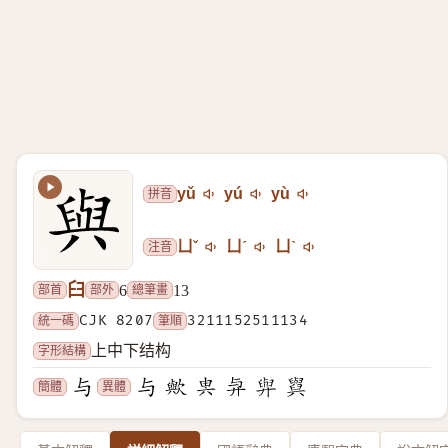
拼音
yǔ
yú
yù
注音
ㄩˇ
ㄩˊ
ㄩˋ
臼
部首
部外
總筆畫
6
13
統一碼
CJK 8207
筆順
3211152511134
字形結構
上中下结构
簡體
異體