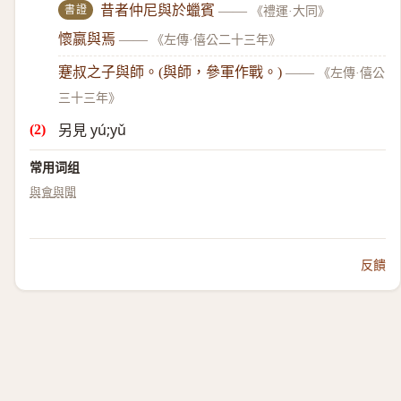
書證
昔者仲尼與於蠟賓
——
《禮運·大同》
懷嬴與焉
——
《左傳·僖公二十三年》
蹇叔之子與師。(與師，參軍作戰。)
——
《左傳·僖公
三十三年》
另見 yú;yǔ
常用词组
與會
與聞
反饋