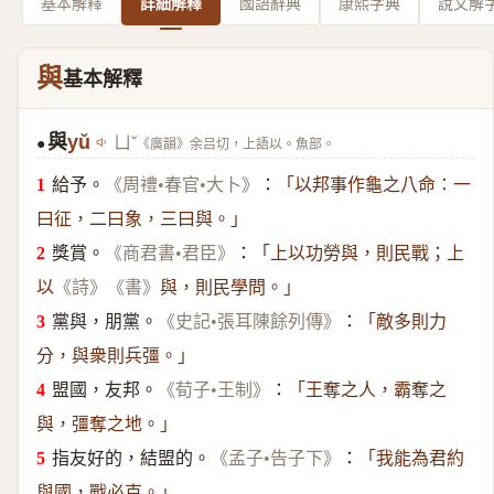
基本解釋
詳細解釋
國語辭典
康熙字典
說文解
與
基本解釋
與
yǔ
ㄩˇ
《廣韻》余吕切，上語以。魚部。
●
給予。
：
《周禮•春官•大卜》
「以邦事作龜之八命：一
曰征，二曰象，三曰與。」
獎賞。
：
《商君書•君臣》
「上以功勞與，則民戰；上
以
《詩》
《書》
與，則民學問。」
黨與，朋黨。
：
《史記•張耳陳餘列傳》
「敵多則力
分，與衆則兵彊。」
盟國，友邦。
：
《荀子•王制》
「王奪之人，霸奪之
與，彊奪之地。」
指友好的，結盟的。
：
《孟子•告子下》
「我能為君約
與國，戰必克。」