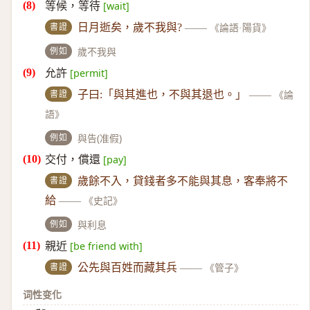
等候，等待
[wait]
書證
日月逝矣，歲不我與?
——
《論語·陽貨》
例如
歲不我與
允許
[permit]
書證
子曰:「與其進也，不與其退也。」
——
《論
語》
例如
與告(准假)
交付，償還
[pay]
書證
歲餘不入，貸錢者多不能與其息，客奉將不
給
——
《史記》
例如
與利息
親近
[be friend with]
書證
公先與百姓而藏其兵
——
《管子》
词性变化