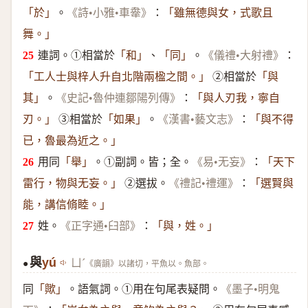
。
：
「於」
《詩•小雅•車舝》
「雖無德與女，式歌且
舞。」
連詞。①相當於
、
。
：
「和」
「同」
《儀禮•大射禮》
②相當於
「工人士與梓人升自北階兩楹之間。」
「與
。
：
其」
《史記•魯仲連鄒陽列傳》
「與人刃我，寧自
③相當於
。
：
刃。」
「如果」
《漢書•藝文志》
「與不得
已，魯最為近之。」
用同
。①副詞。皆；全。
：
「舉」
《易•无妄》
「天下
②選拔。
：
雷行，物與无妄。」
《禮記•禮運》
「選賢與
能，講信脩睦。」
姓。
：
《正字通•臼部》
「與，姓。」
與
yú
ㄩˊ
《廣韻》以諸切，平魚以。魚部。
●
同
。語氣詞。①用在句尾表疑問。
「歟」
《墨子•明鬼