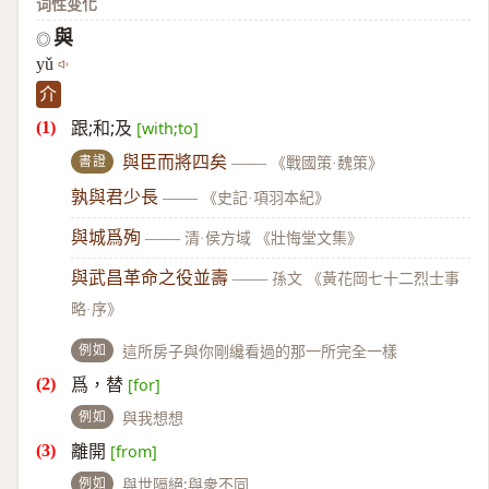
词性变化
與
◎
yǔ
介
跟;和;及
[with;to]
書證
與臣而將四矣
——
《戰國策·魏策》
孰與君少長
——
《史記·項羽本紀》
與城爲殉
——
清·侯方域 《壯悔堂文集》
與武昌革命之役並壽
——
孫文 《黃花岡七十二烈士事
略·序》
例如
這所房子與你剛纔看過的那一所完全一樣
爲，替
[for]
例如
與我想想
離開
[from]
例如
與世隔絕;與衆不同