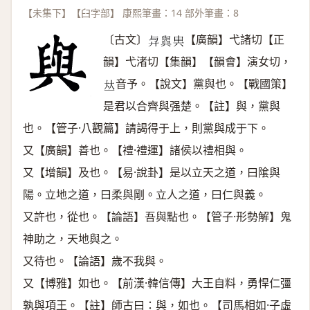
【未集下】【臼字部】 康熙筆畫：14 部外筆畫：8
〔古文〕
【廣韻】弋諸切【正
𢌱
𦦲
𠔔
韻】弋渚切【集韻】【韻會】演女切，
音予。【說文】黨與也。【戰國策】
𠀤
是君以合齊與强楚。【註】與，黨與
也。【管子·八觀篇】請謁得于上，則黨與成于下。
又【廣韻】善也。【禮·禮運】諸侯以禮相與。
又【增韻】及也。【易·說卦】是以立天之道，曰隂與
陽。立地之道，曰柔與剛。立人之道，曰仁與義。
又許也，從也。【論語】吾與點也。【管子·形勢解】鬼
神助之，天地與之。
又待也。【論語】歲不我與。
又【博雅】如也。【前漢·韓信傳】大王自料，勇悍仁彊
孰與項王。【註】師古曰：與，如也。【司馬相如·子虛