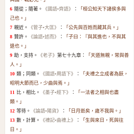
隨從；隨著。
：
《國語•齊語》
「桓公知天下諸侯多與
己也。」
親近。
：
《管子•大匡》
「公先與百姓而藏其兵。」
贊許。
：
《論語•述而》
「子曰：『與其進也，不與其
退也。」
助，支持。
第七十九章：
《老子》
「天道無親，常與善
人。」
類；同類。
：
《國語•周語下》
「夫禮之立成者為飫，
昭明大節而已，少曲與焉。」
比，相比。
：
《墨子•經下》
「一法者之相與也盡
類。」
等待。
：
《論語•陽貨》
「日月逝矣，歲不我與。」
數，計算。
：
《禮記•曲禮上》
「生與來日，死與往
日。」