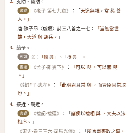
支助、贊助。
2.
書證
《老子·第七九章》
：
「天道無親，常 與 善
人。」
唐·陳子昂〈感遇〉詩三八首之一七：
「豈無當世
雄，天道 與 胡兵。」
給予。
3.
例如
如：
、
。
「贈 與 」
「授 與 」
書證
《孟子·離婁下》
：
「可以 與 ，可以無 與
。」
《韓非子·忠孝》
：
「此明君且常 與 ，而賢臣且常取
也。」
接近、親近。
4.
書證
《禮記·禮運》
：
「諸侯以禮相 與 ，大夫以法
相序。」
《宋史·卷三三六·司馬光傳》
：
「所言盡害政之事，