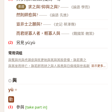
書證
求之與?抑與之與?
——
《論語·學而》
然則師愈與?
——
《論語·先進》
豈非士之願與?
——
《史記·蔡澤傳》
而君逆寡人者，輕寡人與
——
《戰國策·魏策》
另見 yú;yù
常用词组
與奪
與共
與虎謀皮
與民更始
與其
與其殺是僮，孰若賣之
與其坐而待亡，孰若起而拯之
與人爲善
與日俱增
與世長辭
显示更多...
與
◎
yù
動
參與
[take part in]