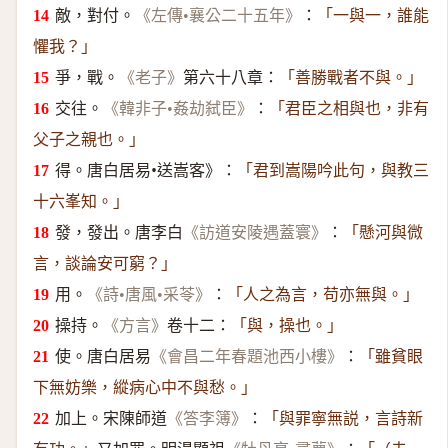
敵，對付。
：
《左傳•襄公二十五年》
「一與一，誰能
懼我？」
爭，戰。
第六十八章：
《老子》
「善勝戰者不與。」
交往。
：
《韓非子•姦劫弑臣》
「君臣之相與也，非有
父子之親也。」
得。唐白居易•送嵩客》：
「君到嵩陽吟此句，與教三
十六峯知。」
發，發出。唐李白
：
《訪道安陵遇蓋寰》
「懸河與微
言，談論安可窮？」
用。
：
《詩•唐風•采苓》
「人之為言，苟亦無與。」
操持。
卷十二：
《方言》
「與，操也。」
使。唐白居易
：
《會昌二年春題池西小樓》
「雖貧眼
下無妨樂，縱病心中不與愁。」
加上。宋陳師道
：
《答李簿》
「與罪寧無説，言詩新