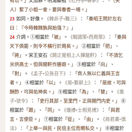
又加罪。明湯顯祖
：
有功。」
《牡丹亭•尋夢》
「（夫
人）絮了小姐一會，要與春香一場。」
如同，好像。
：
《韓非子•難三》
「秦昭王問於左右
曰：『今時韓魏孰與始强？』」
介詞。①相當於
。
：
「被」
《戰國策•西周策》
「秦與
②相當於
、
天下俱罷，則令不橫行於周矣。」
「把」
。宋王安石
：
「將」
《題正覺相上人籜龍軒》
「不須乞
③相當於
、
米供高士，但與開軒作勝遊。」
「向」
。
：
「對」
《孟子•公孫丑下》
「齊人無以仁義與王言
④相當於
。
：
者。」
「以」
《易•繋辭上》
「是故，可與
⑤相當於
、
。
酬酢，可與佑神矣。」
「為」
「替」
《墨
：
⑥
子•號令》
「吏行其部，至里門，正與開門内吏。」
相當於
、
。
：
「跟」
「同」
《儀禮•士相見禮》
「與君
⑦相當於
、
。
言，言使臣。」
「從」
「由」
《商君書•慎
：
⑧相當於
法》
「上舉一與民，民倍主位而嚮私交。」