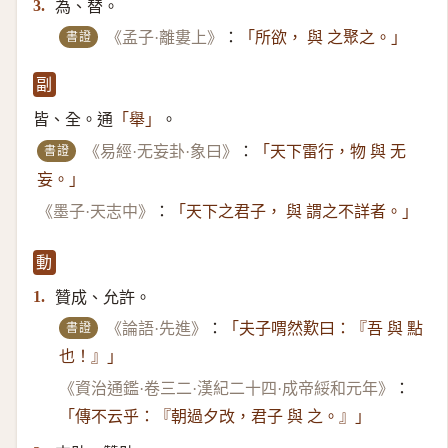
為、替。
3.
書證
《孟子·離婁上》
：
「所欲， 與 之聚之。」
副
皆、全。通
。
「舉」
書證
《易經·无妄卦·象曰》
：
「天下雷行，物 與 无
妄。」
《墨子·天志中》
：
「天下之君子， 與 謂之不詳者。」
動
贊成、允許。
1.
書證
《論語·先進》
：
「夫子喟然歎曰：『吾 與 點
也！』」
《資治通鑑·卷三二·漢紀二十四·成帝綏和元年》
：
「傳不云乎：『朝過夕改，君子 與 之。』」