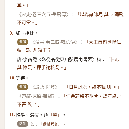
耳。」
《宋史·卷三六五·岳飛傳》
：
「以為諸帥易 與 ，獨飛
不可當。」
如、相比。
9.
書證
《漢書·卷三四·韓信傳》
：
「大王自料勇悍仁
彊，孰 與 項王？」
唐·李商隱〈送從翁從東川弘農尚書幕〉詩：
「甘心
與 陳阮，揮手謝松喬。」
等待。
10.
書證
《論語·陽貨》
：
「日月逝矣，歲不我 與 。」
《楚辭·屈原·離騷》
：
「汩余若將不及兮，恐年歲之
不吾 與 。」
推舉、選拔。通
。
11.
「舉」
例如
如：
。
「選賢與能」