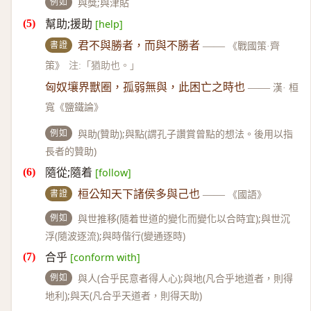
例如
與獎;與津貼
幫助;援助
[help]
書證
君不與勝者，而與不勝者
——
《戰國策·齊
策》
注:「猶助也。」
匈奴壤界獸圈，孤弱無與，此困亡之時也
——
漢· 桓
寬《鹽鐵論》
例如
與助(贊助);與點(謂孔子讚賞曾點的想法。後用以指
長者的贊助)
隨從;隨着
[follow]
書證
桓公知天下諸侯多與己也
——
《國語》
例如
與世推移(隨着世道的變化而變化以合時宜);與世沉
浮(隨波逐流);與時偕行(變通逐時)
合乎
[conform with]
例如
與人(合乎民意者得人心);與地(凡合乎地道者，則得
地利);與天(凡合乎天道者，則得天助)