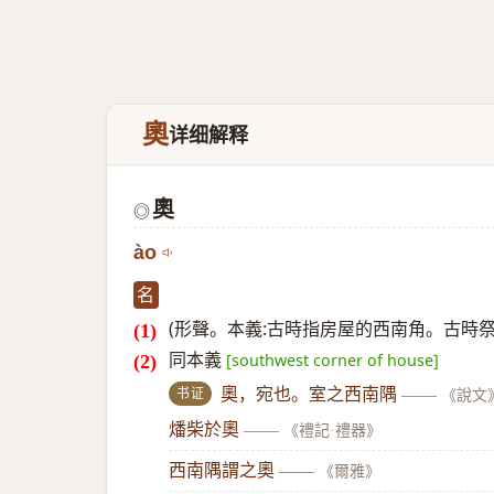
奧
详细解释
奧
◎
ào
名
(形聲。本義:古時指房屋的西南角。古時
同本義
[southwest corner of house]
书证
奧，宛也。室之西南隅
——
《說文
燔柴於奧
——
《禮記·禮器》
西南隅謂之奧
——
《爾雅》