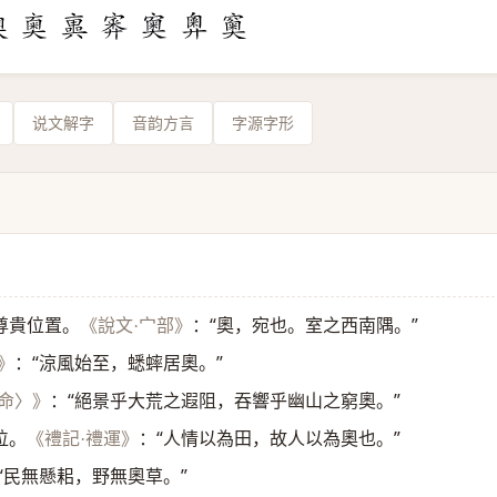
说文解字
音韵方言
字源字形
尊貴位置。
：“奧，宛也。室之西南隅。”
《說文·宀部》
：“涼風始至，蟋蟀居奧。”
》
：“絕景乎大荒之遐阻，吞響乎幽山之窮奧。”
七命〉》
位。
：“人情以為田，故人以為奧也。”
《禮記·禮運》
“民無懸耜，野無奧草。”