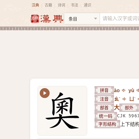
汉典
古籍
诗词
书法
通识
|
|
|
|
拼音
ào
yù
注音
ㄠˋ
ㄩˋ
部首
大
部外
统一码
CJK 596
字形结构
上下结