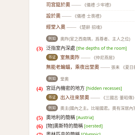
司宮筵於奧
——
《儀禮·少牢禮》
設於奧
——
《儀禮·士喪禮》
經堂入奧
——
《楚辭·招魂》
例如
奧阼(室之西南隅，爲尊者、主人之位)
泛指室內深處
[the depths of the room]
书证
室無奧阼
——
《仲尼燕居》
無能老蝙蝠，乘夜出堂奧
——
張耒 《夏日
例如
堂奧
宮廷內機密的地方
[hidden recesses]
书证
出入往來禁奧
——
《三國志·董昭傳
例如
奧主(國內之主。比喻國君。奧有深居內
奧地利的簡稱
[Austria]
[物]奧斯特的簡稱
[oersted]
奧林匹克的簡稱
[Olympic]