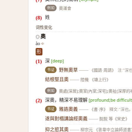
例如
奧運會
姓
词性变化
奧
◎
ào
形
深
[deep]
书证
野無奧草
——
《國語·周語》
注:“深
結根堅且奧
——
陸機 《塘上行》
例如
奧處(深居);奧室(內室;深宅);奧祉(深厚的
深奧，精深不易理解
[profound;be difficul
书证
雅誥奧義
——
《書·序》
釋文:“深也。
遂與對榻講論經奧義
——
脫脫 等《宋史》
抑之慾其奧
——
柳宗元 《答韋中立論師道書