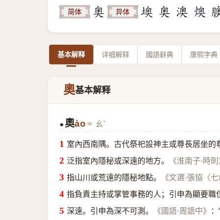
简体
异体
基本解释
详细解释
國語辭典
康熙字典
奧
基本解释
奧
ào
ㄠˋ
●
室內西南隅。古代祭祀設神主或尊長居坐的
泛指室內隱秘或深遠的地方。
《淮南子·時則
指山川或荒遠的隱秘地點。
《文選·張協〈
指負責主持或掌管事務的人；引申為顯要職
深遠。引申為深不可測。
：
《國語·周語中》