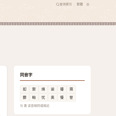
查询索引
繁體
|
同音字
抝
禦
焴
谕
獶
蕷
䖇
軪
忧
奥
懮
誉
与 奧 读音相同或相近