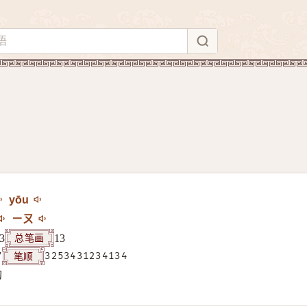
yōu
ㄧㄡ
总笔画
3
13
笔顺
7
3253431234134
构