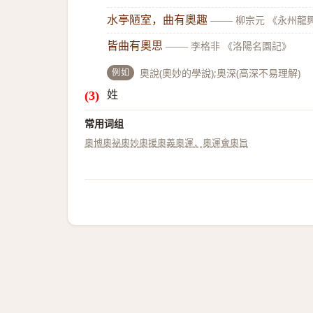
水亭陋室，曲有奧趣
——
柳宗元 《永州龍
皆曲有奧思
——
李格非 《洛陽名園記》
例如
奧說(奧妙的學說);奧深(高深不易理解)
姓
常用词组
奧博
奧祕
奧妙
奧援
奧義
奧運，奧運會
奧旨