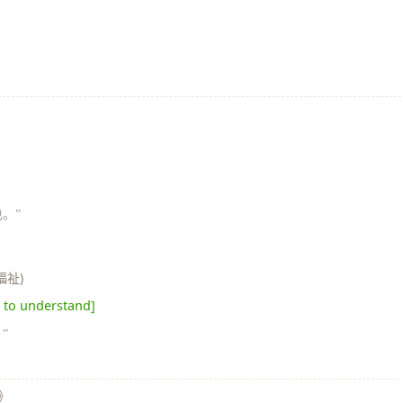
也。”
福祉)
t to understand]
”
》