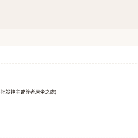
祭祀設神主或尊者居坐之處)
》