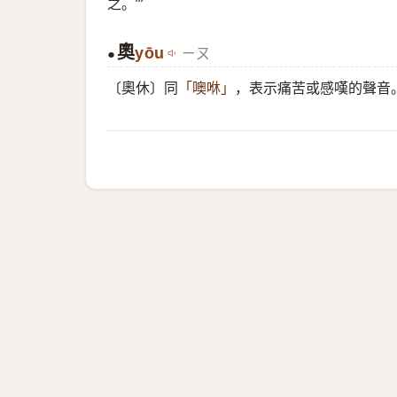
之。’”
奧
yōu
ㄧㄡ
●
〔奧休〕同
，表示痛苦或感嘆的聲音
「噢咻」