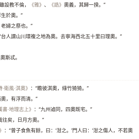
，雖設教不倫，
、
奧義，其歸一揆。”
《雅》
《誥》
生於奧。”
，老婦之祭也。”
“台人謂山川環複之地為奧。去寧海西北五十里曰理奧。”
家奧斯忒。
：“瞻彼淇奧，綠竹猗猗。”
詩·衛風·淇奧》
而奧，有浮而清。”
：“九州逌同，四奧既宅。”
漢書·地理志上》
我往矣，日月方奧。”
：“曾子食魚有餘，曰：‘泔之。’門人曰：‘泔之傷人，不若奧
》