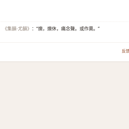
。
：“燠，燠休，痛念聲。或作奧。”
《集韻·尤韻》
反