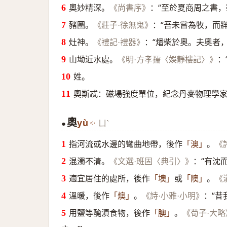
奧妙精深。
：“至於夏商周之書
《尚書序》
豬圈。
：“吾未嘗為牧，而牂
《莊子·徐無鬼》
灶神。
：“燔柴於奧。夫奧者
《禮記·禮器》
山坳近水處。
：
《明·方孝孺〈娛靜樓記〉》
姓。
奧斯忒：磁場強度單位，紀念丹麥物理學
奧
yù
ㄩˋ
●
指河流或水邊的彎曲地帶，後作
。
「澳」
《
混濁不清。
：“有沈
《文選·班固〈典引〉》
適宜居住的處所，後作
或
。
「墺」
「隩」
《
溫暖，後作
。
：“昔
「燠」
《詩·小雅·小明》
用鹽等醃漬食物，後作
。
「䐿」
《荀子·大略