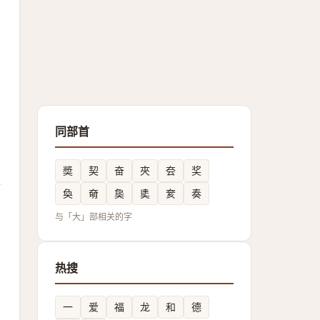
同部首
奬
契
奋
夾
夽
奖
奐
奛
㚟
奊
奒
奏
与「大」部相关的字
热搜
一
爱
福
龙
和
德