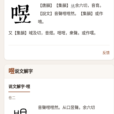
【唐韻】【集韻】
余六切，音育。
𠀤
【說文】音聲喅喅然。【集韻】或作
唷。
又【集韻】域及切，音煜。喅喅，衆聲。或作㘊。
反馈
喅
说文解字
说文解字·喅
卷二
音聲喅喅然。从口昱聲。余六切