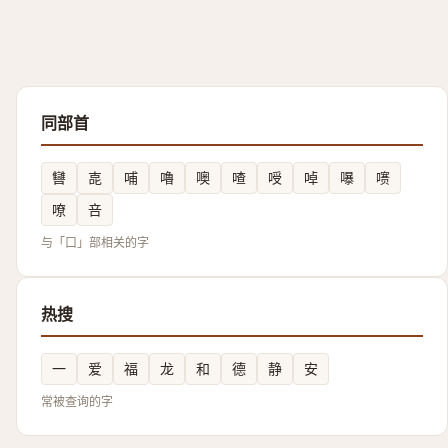
同部首
㘜
㖛
哺
嚕
噢
喳
㖟
啅
嚗
㗷
嘹
咅
与「口」部相关的字
热搜
一
爱
福
龙
和
德
静
安
常被查询的字