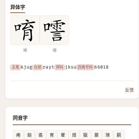
异体字
唷
㘊
五笔
kjug
仓颉
rayt
郑码
jksu
四角号码
66018
反馈
同音字
痏
鋊
矞
育
蒮
煜
㺠
蘌
㻙
鹬