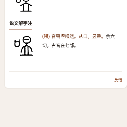
说文解字注
(喅)
音聲喅喅然。从口。昱聲。
余六
切。古音在七部。
反馈