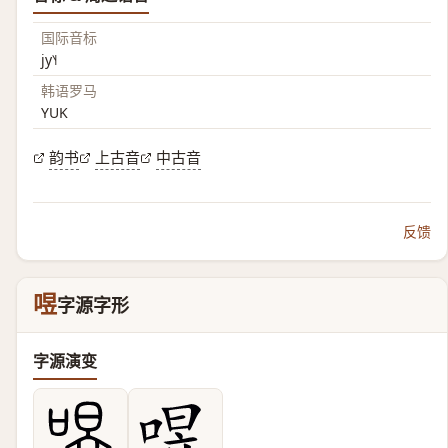
国际音标
jy˥˧
韩语罗马
YUK
韵书
上古音
中古音
反馈
喅
字源字形
字源演变