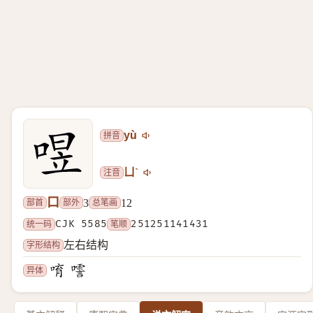
拼音
yù
注音
ㄩˋ
口
部首
部外
总笔画
3
12
统一码
CJK 5585
笔顺
251251141431
字形结构
左右结构
异体