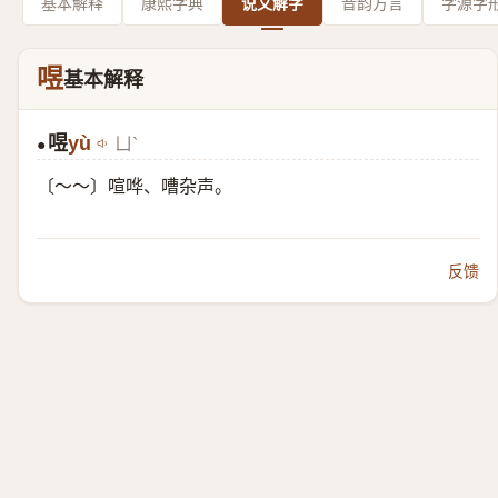
基本解释
康熙字典
说文解字
音韵方言
字源字
喅
基本解释
喅
yù
ㄩˋ
●
〔～～〕喧哗、嘈杂声。
反馈