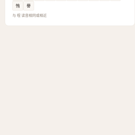
㤢
譽
与 喅 读音相同或相近