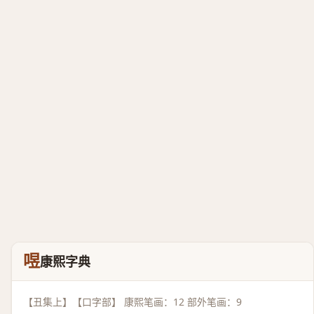
喅
康熙字典
【丑集上】【口字部】 康熙笔画：12 部外笔画：9