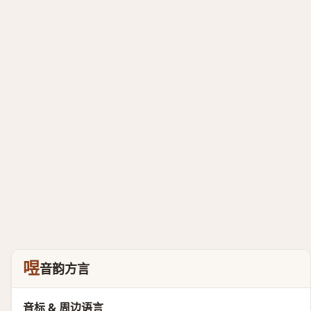
喅
音韵方言
音标 & 周边语言