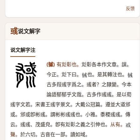
反馈
彧
说文解字
说文解字注
(㦽)
有彣彰也。
彣彰各本作文章。誤。
今正。彣下曰。
也。是其轉注也。
𢒰
𢒰
古多叚彧字爲之。彧者？之隸變。今本
論語郁郁乎文哉。古多作彧彧。是以荀
彧字文若。宋書王彧字景文。大戴公冠篇。遵並大道邠
或。邠或卽彬彧。謂彬彬彧彧也。小雅。黍稷彧彧。傳
云。彧彧、茂盛皃。卽有彣彰之義之引伸也。
从有。
𡿿
聲。
於六切。古音在一部。讀如域。