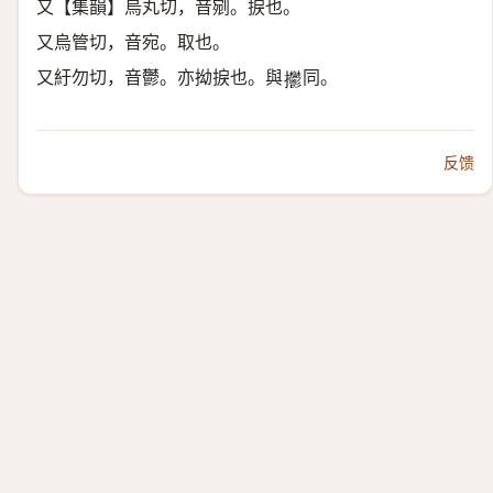
又【集韻】烏丸切，音剜。捩也。
又烏管切，音宛。取也。
又紆勿切，音鬱。亦拗捩也。與
同。
𢺴
反馈