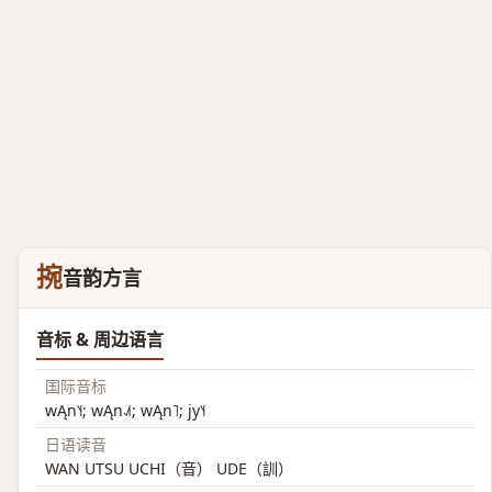
捥
音韵方言
音标 & 周边语言
国际音标
wĄn˥˧; wĄn˨˩˦; wĄn˥; jy˥˧
日语读音
WAN UTSU UCHI（音） UDE（訓）