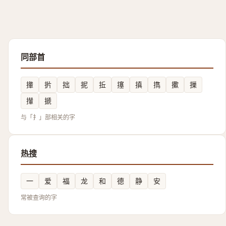
同部首
撪
扸
拙
抳
拞
㩙
搷
擕
擹
摷
攆
搋
与「扌」部相关的字
热搜
一
爱
福
龙
和
德
静
安
常被查询的字