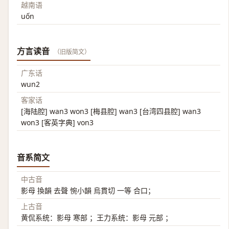
越南语
uốn
方言读音
（旧版简文）
广东话
wun2
客家话
[海陆腔] wan3 won3 [梅县腔] wan3 [台湾四县腔] wan3
won3 [客英字典] von3
音系简文
中古音
影母 換韻 去聲 惋小韻 烏貫切 一等 合口；
上古音
黄侃系统：影母 寒部 ；王力系统：影母 元部 ；