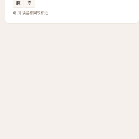
腕
鬻
与 捥 读音相同或相近