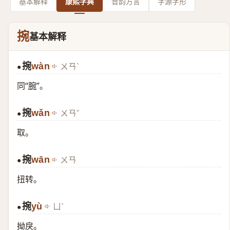
基本解释
康熙字典
音韵方言
字源字形
捥
基本解释
捥
wàn
ㄨㄢˋ
●
同“
腕
”。
捥
wǎn
ㄨㄢˇ
●
取。
捥
wān
ㄨㄢ
●
扭转。
捥
yù
ㄩˋ
●
拗戾。