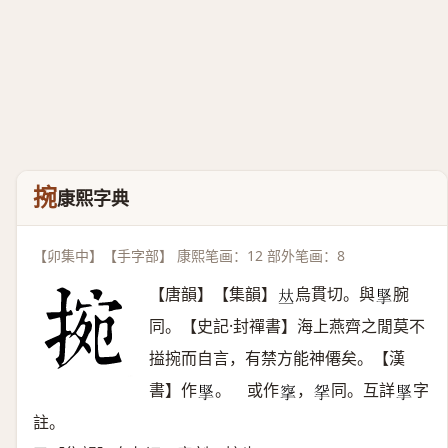
捥
康熙字典
【卯集中】【手字部】 康熙笔画：12 部外笔画：8
【唐韻】【集韻】
烏貫切。與
腕
𠀤
𢯲
同。【史記·封禪書】海上燕齊之閒莫不
搤捥而自言，有禁方能神僊矣。【漢
書】作
。 或作
，
同。互詳
字
𢯲
𢮘
𢪸
𢯲
註。