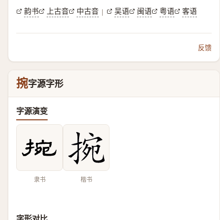
韵书
上古音
中古音
吴语
闽语
粤语
客语
|
反馈
捥
字源字形
字源演变
隶书
楷书
字形对比