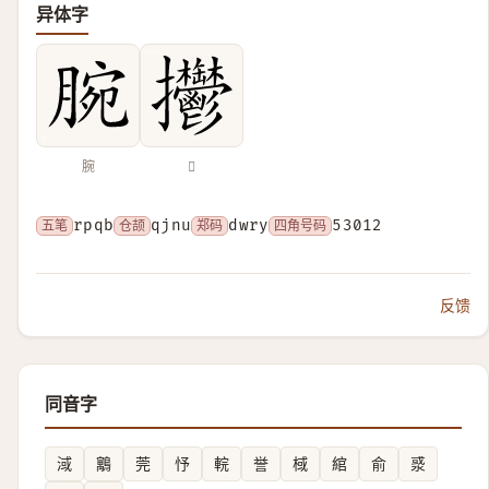
异体字
腕
𢺴
五笔
rpqb
仓颉
qjnu
郑码
dwry
四角号码
53012
反馈
同音字
淢
䴁
莞
忬
輐
誉
棫
綰
俞
㳼