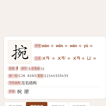
拼音
wàn
wǎn
wān
yù
注音
ㄨㄢˋ
ㄨㄢˇ
ㄨㄢ
ㄩˋ
扌
部首
部外
总笔画
3
11
统一码
CJK 6365
笔顺
12144535455
字形结构
左右结构
异体