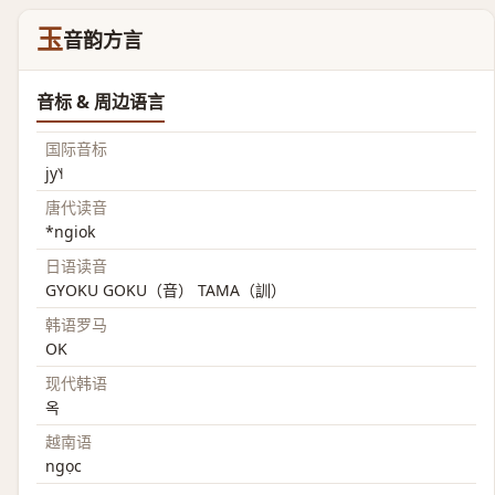
玉
音韵方言
音标 & 周边语言
国际音标
jy˥˧
唐代读音
*ngiok
日语读音
GYOKU GOKU（音） TAMA（訓）
韩语罗马
OK
现代韩语
옥
越南语
ngọc