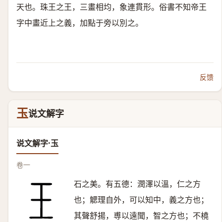
天也。珠王之王，三畫相均，象連貫形。俗書不知帝王
字中畫近上之義，加點于旁以別之。
反馈
玉
说文解字
说文解字·玉
卷一
石之美。有五德：潤澤以溫，仁之方
也；䚡理自外，可以知中，義之方也；
其聲舒揚，尃以遠聞，智之方也；不橈