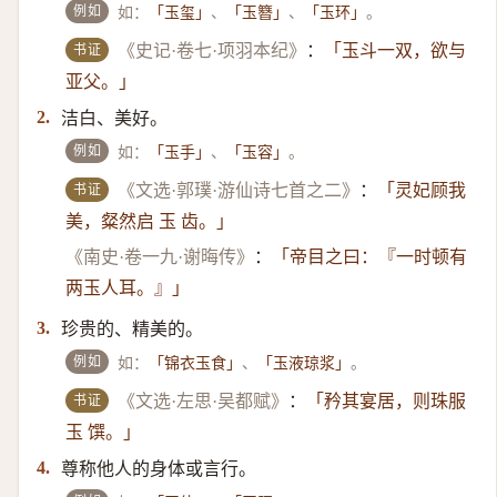
例如
如：
、
、
。
「玉玺」
「玉簪」
「玉环」
书证
《史记·卷七·项羽本纪》
：
「玉斗一双，欲与
亚父。」
洁白、美好。
2.
例如
如：
、
。
「玉手」
「玉容」
书证
《文选·郭璞·游仙诗七首之二》
：
「灵妃顾我
美，粲然启 玉 齿。」
《南史·卷一九·谢晦传》
：
「帝目之曰：『一时顿有
两玉人耳。』」
珍贵的、精美的。
3.
例如
如：
、
。
「锦衣玉食」
「玉液琼浆」
书证
《文选·左思·吴都赋》
：
「矜其宴居，则珠服
玉 馔。」
尊称他人的身体或言行。
4.