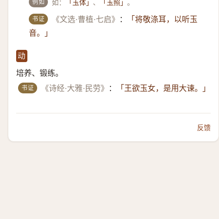
例如
如：
、
。
「玉体」
「玉照」
书证
《文选·曹植·七启》
：
「将敬涤耳，以听玉
音。」
动
培养、锻练。
书证
《诗经·大雅·民劳》
：
「王欲玉女，是用大谏。」
反馈