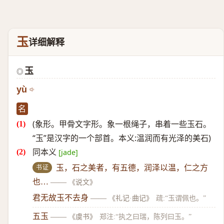
玉
详细解释
玉
◎
yù
名
(象形。甲骨文字形。象一根绳子，串着一些玉石。
“玉”是汉字的一个部首。本义:温润而有光泽的美石)
同本义
[jade]
书证
玉，石之美者，有五德，润泽以温，仁之方
也…
——
《说文》
君无故玉不去身
——
《礼记·曲记》
疏:“玉谓佩也。”
五玉
——
《虞书》
郑注:“执之曰瑞，陈列曰玉。”