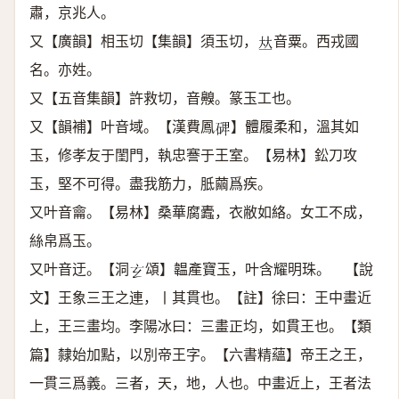
肅，京兆人。
又【廣韻】相玉切【集韻】須玉切，
音粟。西戎國
𠀤
名。亦姓。
又【五音集韻】許救切，音齅。篆玉工也。
又【韻補】叶音域。【漢費鳳
】體履柔和，溫其如
𥓓
玉，修孝友于閨門，執忠謇于王室。【易林】鈆刀攻
玉，堅不可得。盡我筋力，胝繭爲疾。
又叶音龠。【易林】桑華腐蠹，衣敝如絡。女工不成，
絲帛爲玉。
又叶音迂。【洞
頌】韞產寶玉，叶含耀明珠。 【說
𤣥
文】王象三王之連，丨其貫也。【註】徐曰：王中畫近
上，王三畫均。李陽冰曰：三畫正均，如貫王也。【類
篇】隸始加點，以別帝王字。【六書精蘊】帝王之王，
一貫三爲義。三者，天，地，人也。中畫近上，王者法