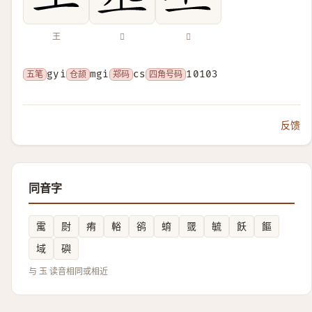
王
𤣪
𥝍
五笔
gyi
仓颉
mgi
郑码
cs
四角号码
10103
反馈
同音字
䨞
㷉
痏
輍
鹆
蜟
䍞
毓
飫
饇
域
礖
与 玉 读音相同或相近