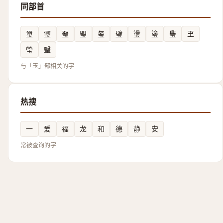
同部首
璽
瓕
琧
琞
玺
璧
璗
瑬
璺
玊
瑩
瑿
与「玉」部相关的字
热搜
一
爱
福
龙
和
德
静
安
常被查询的字