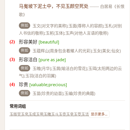
马嵬坡下泥土中，不见玉颜空死处
——
白居易《长恨
歌》
例如
玉文(对文字的美称);玉面(尊称人的容颜);玉札(对别
人书信的敬称);玉躬(玉体);玉声(对他人言语的敬称)
形容美好
[beautiful]
例如
玉蕴辉山(周身包含着耀人的光彩);玉女(美女;仙女)
形容洁白
[pure as jade]
例如
玉魄(月华);玉屑(喻洁白的雪花);玉珥(太阳两边的云
气);玉羽(洁白的羽翼)
珍贵
[valuable;precious]
例如
玉苗(珍贵的幼苗);玉编(珍贵的典籍)
常用词组
玉版宣
玉帛
玉成
玉带
玉雕
玉斗
玉壶
玉皇
玉茭
玉洁
显示更多...