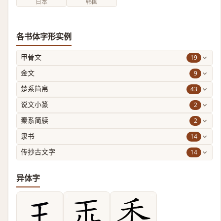
日本
韩国
各书体字形实例
19
甲骨文
9
金文
43
楚系简帛
2
说文小篆
2
秦系简牍
14
隶书
14
传抄古文字
异体字