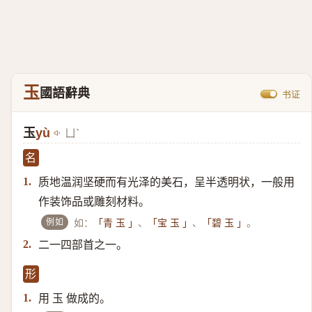
玉
國語辭典
书证
玉
yù
ㄩˋ
名
质地温润坚硬而有光泽的美石，呈半透明状，一般用
1.
作装饰品或雕刻材料。
例如
如：
、
、
。
「青 玉 」
「宝 玉 」
「碧 玉 」
二一四部首之一。
2.
形
用 玉 做成的。
1.