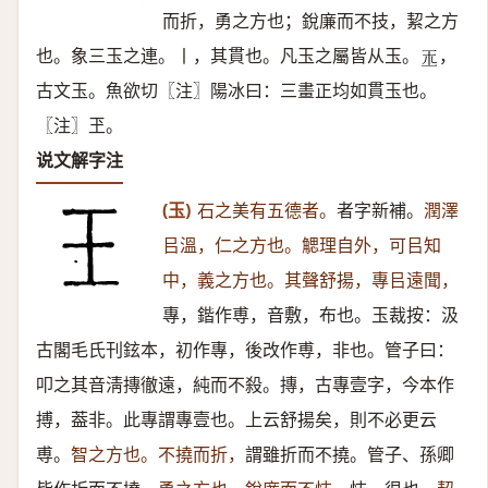
而折，勇之方也；銳廉而不技，絜之方
也。象三玉之連。丨，其貫也。凡玉之屬皆从玉。
，
𤣪
古文玉。魚欲切〖注〗陽冰曰：三畫正均如貫玉也。
〖注〗玊。
说文解字注
(玉)
石之美有五德者。
者字新補。
潤澤
㠯溫，仁之方也。䚡理自外，可㠯知
中，義之方也。其聲舒揚，專㠯遠聞，
專，鍇作尃，音敷，布也。玉裁按：汲
古閣毛氏刊鉉本，初作專，後改作尃，非也。管子曰：
叩之其音淸摶徹遠，純而不殺。摶，古專壹字，今本作
搏，葢非。此專謂專壹也。上云舒揚矣，則不必更云
尃。
智之方也。不撓而折，
謂雖折而不撓。管子、孫卿