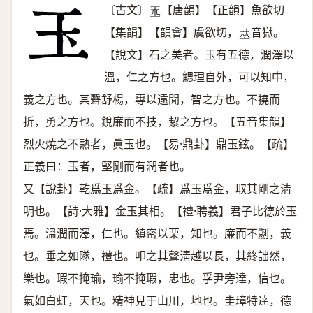
〔古文〕
【唐韻】【正韻】魚欲切
𤣪
【集韻】【韻會】虞欲切，
音獄。
𠀤
【說文】石之美者。玉有五德，潤澤以
溫，仁之方也。䚡理自外，可以知中，
義之方也。其聲舒楊，專以遠聞，智之方也。不撓而
折，勇之方也。銳廉而不技，絜之方也。【五音集韻】
烈火燒之不熱者，眞玉也。【易·鼎卦】鼎玉鉉。【疏】
正義曰：玉者，堅剛而有潤者也。
又【說卦】乾爲玉爲金。【疏】爲玉爲金，取其剛之淸
明也。【詩·大雅】金玉其相。【禮·聘義】君子比德於玉
焉。溫潤而澤，仁也。縝密以栗，知也。廉而不劌，義
也。垂之如隊，禮也。叩之其聲淸越以長，其終詘然，
樂也。瑕不掩瑜，瑜不掩瑕，忠也。孚尹旁達，信也。
氣如白虹，天也。精神見于山川，地也。圭璋特達，德