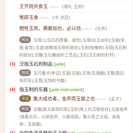
王齐则共食玉
——
《周礼·王府》
惟辟玉食
——
《书·洪范》
牺牲玉帛，弗敢加也，必以信
——
《左传》
例如
玉情儿(玉石的质量、成色);玉墀(白玉台阶);玉阙(宝
座;皇宫);玉虚(道教指玉帝的居处);玉树(指槐树);玉砚(玉石制
的砚台);玉雕(玉石雕成的工艺品);玉栏(玉石制的栏杆)
泛指玉石的制品
[jade]
例如
玉尺量才(考试);玉鉴(玉镜);玉斝(玉酒器);玉辇(君后
坐的车);玉笈(玉饰的书籍)
指玉制的乐器
[jade instrument]
书证
集大成也者，金声而玉振之也
——
《孟子》
例如
玉徽(美玉装饰的琴);玉轸(琴上的玉制弦柱);玉振金声
(演奏古乐，以钟发声，以罄收韵，集众音之大成。金指
钟，玉指罄)