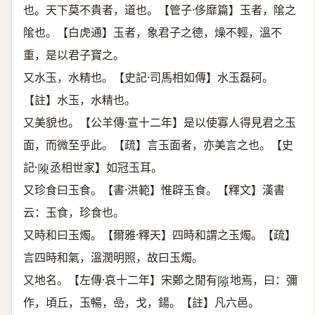
也。天下莫不貴者，道也。【管子·侈靡篇】玉者，隂之
隂也。【白虎通】玉者，象君子之德，燥不輕，溫不
重，是以君子寶之。
又水玉，水精也。【史記·司馬相如傳】水玉磊砢。
【註】水玉，水精也。
又美貌也。【公羊傳·宣十二年】是以使寡人得見君之玉
面，而微至乎此。【疏】言玉面者，亦美言之也。【史
記·
丞相世家】如冠玉耳。
𨻰
又珍食曰玉食。【書·洪範】惟辟玉食。【釋文】漢書
云：玉食，珍食也。
又時和曰玉燭。【爾雅·釋天】四時和謂之玉燭。【疏】
言四時和氣，溫潤明照，故曰玉燭。
又地名。【左傳·哀十二年】宋鄭之閒有
地焉，曰：彌
𨻶
作，頃丘，玉暢，嵒，戈，鍚。【註】凡六邑。