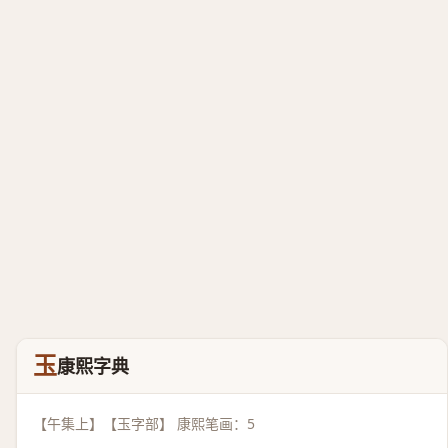
玉
康熙字典
【午集上】【玉字部】 康熙笔画：5