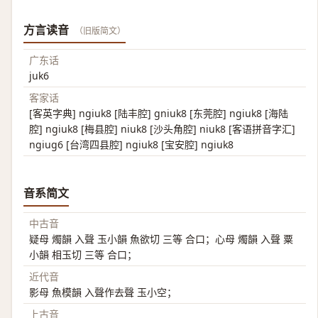
方言读音
（旧版简文）
广东话
juk6
客家话
[客英字典] ngiuk8 [陆丰腔] gniuk8 [东莞腔] ngiuk8 [海陆
腔] ngiuk8 [梅县腔] niuk8 [沙头角腔] niuk8 [客语拼音字汇]
ngiug6 [台湾四县腔] ngiuk8 [宝安腔] ngiuk8
音系简文
中古音
疑母 燭韻 入聲 玉小韻 魚欲切 三等 合口；心母 燭韻 入聲 粟
小韻 相玉切 三等 合口；
近代音
影母 魚模韻 入聲作去聲 玉小空；
上古音