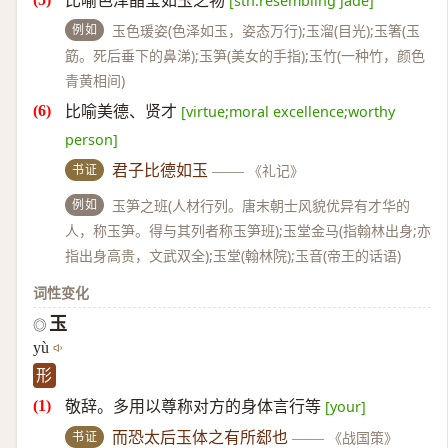
比喻色泽晶莹如玉之物
[sth.resembling jade]
例如
玉色瑗姿(色泽如玉，姿态万行);玉溜(目光);玉箸(玉
筯。死后垂下的鼻涕);玉笋(美女的手指);玉竹(一种竹，颜色
青黄相间)
比喻美德、贤才
[virtue;moral excellence;worthy
person]
书证
君子比德如玉
——
《礼记》
例如
玉笋之班(人材行列。唐末朝士风貌优异有才华的
人，称玉笋。得与其列者称玉笋班);玉堂金马(指翰林出身;亦
指出身高贵，文武双全);玉堂(翰林院);玉音(帝王的话语)
词性变化
玉
◎
yù
形
敬辞。多用以尊称对方的身体言行等
[your]
书证
而恐太后玉体之有所郄也
——
《战国策》