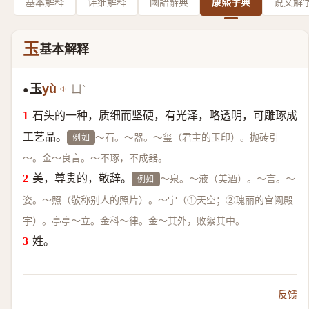
基本解释
详细解释
國語辭典
康熙字典
说文解
玉
基本解释
玉
yù
ㄩˋ
●
石头的一种，质细而坚硬，有光泽，略透明，可雕琢成
工艺品。
～石。～器。～玺（君主的玉印）。抛砖引
例如
～。金～良言。～不琢，不成器。
美，尊贵的，敬辞。
～泉。～液（美酒）。～言。～
例如
姿。～照（敬称别人的照片）。～宇（①天空；②瑰丽的宫阙殿
宇）。亭亭～立。金科～律。金～其外，败絮其中。
姓。
反馈