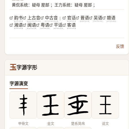
黄侃系统：疑母 屋部 ；王力系统：疑母 屋部 ；
韵书
上古音
中古音
官话
晋语
吴语
赣语
|
湘语
闽语
粤语
平话
客语
反馈
玉
字源字形
字源演变
甲骨文
金文
楚系简帛
说文