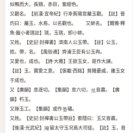
似鴨而大，長頸，赤目，紫紺色。
又觀名。【前漢·宣帝紀】行幸萯陽宮屬玉觀。【註】晉
灼曰：屬玉，水鳥，以名觀也。 又蚌名。【爾雅·釋
魚·蜃小者珧註】珧，玉珧，卽小蚌。
又姓。【史記·封禪書】濟南人公玉帶。【註】公玉，
姓。帶，名。【風俗通】齊濬王臣有公玉冉。
又愛也，成也。【詩·大雅】王欲玉女，是作大諫。
【註】玉，寶愛之意。【張載·西銘】貧賤憂戚，庸玉女
于成也。
又【廣韻】息逐切。【集韻】息六切，
音肅。【廣
𠀤
韻】朽玉。
又琢玉工。【集韻】或作
璛。
𤥔
又姓。【史記·封禪書公玉帶註】索隱曰：玉又音肅。
【後漢·光武紀】
留太守玉况爲大司徒。【註】玉，音
𨻰