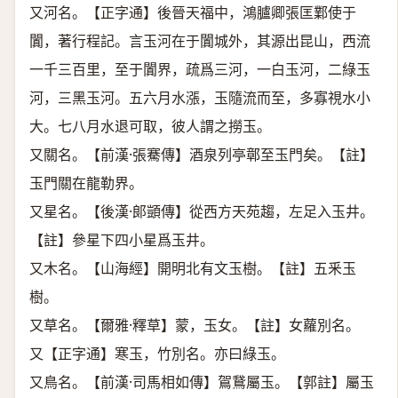
又河名。【正字通】後晉天福中，鴻臚卿張匡鄴使于
闐，著行程記。言玉河在于闐城外，其源出昆山，西流
一千三百里，至于闐界，疏爲三河，一白玉河，二綠玉
河，三黑玉河。五六月水漲，玉隨流而至，多寡視水小
大。七八月水退可取，彼人謂之撈玉。
又關名。【前漢·張騫傳】酒泉列亭鄣至玉門矣。【註】
玉門關在龍勒界。
又星名。【後漢·郞顗傳】從西方天苑趨，左足入玉井。
【註】參星下四小星爲玉井。
又木名。【山海經】開明北有文玉樹。【註】五釆玉
樹。
又草名。【爾雅·釋草】蒙，玉女。【註】女蘿別名。
又【正字通】寒玉，竹別名。亦曰綠玉。
又鳥名。【前漢·司馬相如傳】鴐鵞屬玉。【郭註】屬玉