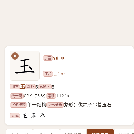
拼音
yù
注音
ㄩˋ
玉
部首
部外
总笔画
5
5
统一码
CJK 7389
笔顺
11214
字形结构
字形分析
单一结构
象形；像绳子串着玉石
异体