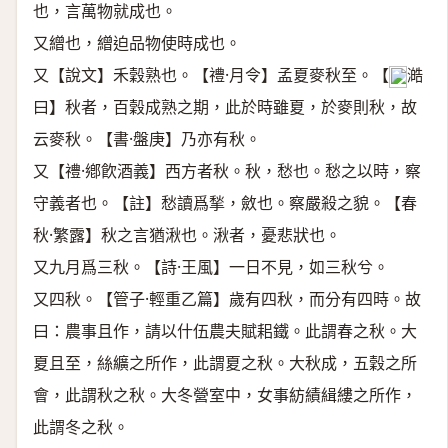
也，言萬物就成也。
又繒也，繒迫品物使時成也。
又【說文】禾穀熟也。【禮·月令】孟夏麥秋至。【
澔
𨻰
曰】秋者，百穀成熟之期，此於時雖夏，於麥則秋，故
云麥秋。【書·盤庚】乃亦有秋。
又【禮·鄕飮酒義】西方者秋。秋，愁也。愁之以時，察
守義者也。【註】愁讀爲揫，斂也。察嚴殺之貌。【春
秋·繁露】秋之言猶湫也。湫者，憂悲狀也。
又九月爲三秋。【詩·王風】一日不見，如三秋兮。
又四秋。【管子·輕重乙篇】歲有四秋，而分有四時。故
曰：農事且作，請以什伍農夫賦耜鐵。此謂春之秋。大
夏且至，絲纊之所作，此謂夏之秋。大秋成，五穀之所
會，此謂秋之秋。大冬營室中，女事紡績緝縷之所作，
此謂冬之秋。