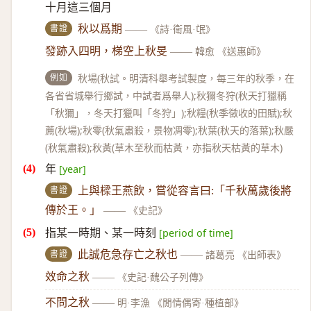
十月這三個月
書證
秋以爲期
——
《詩·衛風·氓》
發跡入四明，梯空上秋旻
——
韓愈 《送惠師》
例如
秋場(秋試。明清科舉考試製度，每三年的秋季，在
各省省城舉行鄉試，中試者爲舉人);秋獮冬狩(秋天打獵稱
「秋獮」，冬天打獵叫「冬狩」);秋糧(秋季徵收的田賦);秋
薦(秋場);秋零(秋氣肅殺，景物凋零);秋葉(秋天的落葉);秋嚴
(秋氣肅殺);秋黃(草木至秋而枯黃，亦指秋天枯黃的草木)
年
[year]
書證
上與樑王燕飲，嘗從容言曰:「千秋萬歲後將
傳於王。」
——
《史記》
指某一時期、某一時刻
[period of time]
書證
此誠危急存亡之秋也
——
諸葛亮 《出師表》
效命之秋
——
《史記·魏公子列傳》
不問之秋
——
明·李漁 《閒情偶寄·種植部》