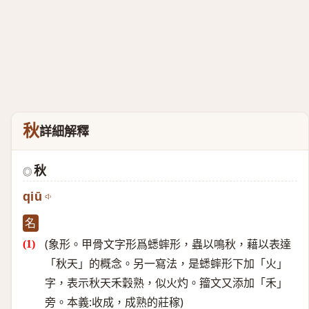
秋
詳細解釋
秋
◎
qiū
名
(象形。甲骨文字形爲蟋蟀形，蟲以鳴秋，藉以表達
「秋天」的概念。另一寫法，是蟋蟀形下加「火」
字，表示秋天禾穀熟，似火灼。籀文又添加「禾」
旁。本義:收成，成熟的莊稼)