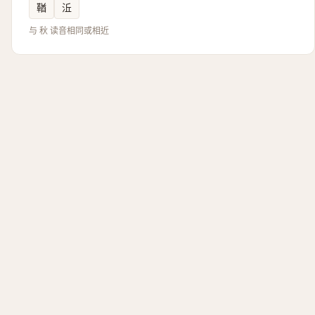
鞧
㳋
与 秋 读音相同或相近