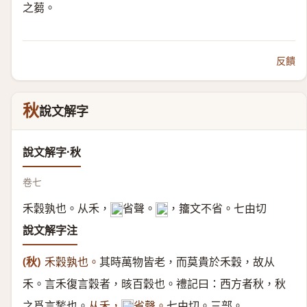
之蒭。
反饋
秋
說文解字
說文解字·秋
卷七
禾穀孰也。从禾，
省聲。
，籒文不省。七由切
𤒅
𥤛
說文解字注
(秋)
禾穀孰也。
其時萬物皆老，而莫貴於禾穀，故从
禾。言禾復言穀者，晐百穀也。禮記曰：西方者秋，秋
之爲言揫也。
从禾，
省聲。
七由切。三部。