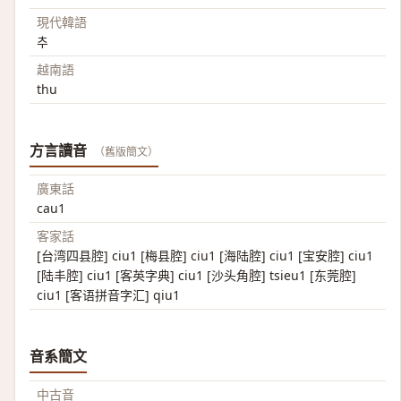
現代韓語
추
越南語
thu
方言讀音
（舊版簡文）
廣東話
cau1
客家話
[台湾四县腔] ciu1 [梅县腔] ciu1 [海陆腔] ciu1 [宝安腔] ciu1
[陆丰腔] ciu1 [客英字典] ciu1 [沙头角腔] tsieu1 [东莞腔]
ciu1 [客语拼音字汇] qiu1
音系簡文
中古音