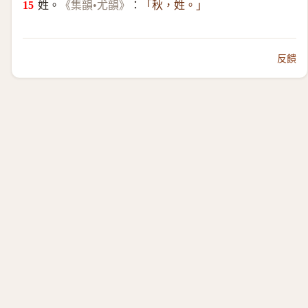
姓。
：
《集韻•尤韻》
「秋，姓。」
反饋