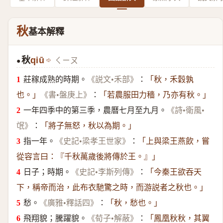
秋
基本解釋
秋
qiū
ㄑㄧㄡ
●
莊稼成熟的時期。
：
《説文•禾部》
「秋，禾穀孰
：
也。」
《書•盤庚上》
「若農服田力穡，乃亦有秋。」
一年四季中的第三季，農曆七月至九月。
《詩•衛風•
：
氓》
「將子無怒，秋以為期。」
指一年。
：
《史記•梁孝王世家》
「上與梁王燕飲，嘗
從容言曰：『千秋萬歲後將傳於王。』」
日子；時期。
：
《史記•李斯列傳》
「今秦王欲吞天
下，稱帝而治，此布衣馳驚之時，而游説者之秋也。」
愁。
：
《廣雅•釋話四》
「秋，愁也。」
飛翔貌；騰躍貌。
：
《荀子•解蔽》
「鳳凰秋秋，其翼