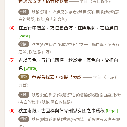
但恐光景晚，宿昔成秋顏
——
李白 《春日獨酌》
例如
秋娘(泛指年老色衰的婦女);秋眉(衰白眉毛);秋鬢(衰
白的鬢髮);秋顏(衰老的容顏)
在五行中屬金，方位屬西方，在樂爲商，在色爲白
[west]
例如
秋方(西方);秋官(傳說中五官之一，屬白雲，掌五行
之金);秋陸(指西方)
古以五色、五行配四時，秋爲金，其色白，故指白
色
[white]
書證
春容舍我去，秋髮已衰改
——
李白 《古詩五十
九首》
例如
秋容(指白海棠);秋鬢(蒼白的鬢髮);秋霜(喻白髮);秋糯
(雪白的糯米);秋練(潔白的絲絹)
秋主肅殺，古因稱與律令刑獄有關之事爲秋
[legal]
例如
秋曹(刑部的別稱);秋憲(指司法、監察官員及官署;刑
法)