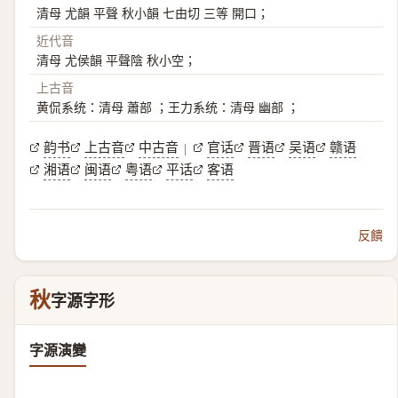
清母 尤韻 平聲 秋小韻 七由切 三等 開口；
近代音
清母 尤侯韻 平聲陰 秋小空；
上古音
黄侃系统：清母 蕭部 ；王力系统：清母 幽部 ；
韵书
上古音
中古音
官话
晋语
吴语
赣语
|
湘语
闽语
粤语
平话
客语
反饋
秋
字源字形
字源演變