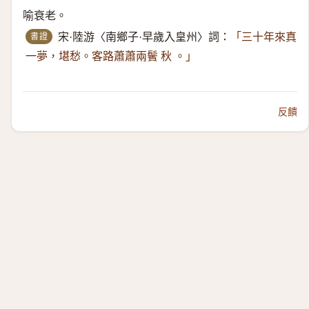
喻衰老。
書證
宋·陸游〈南鄉子·早歲入皇州〉詞：
「三十年來真
一夢，堪愁。客路蕭蕭兩鬢 秋 。」
反饋