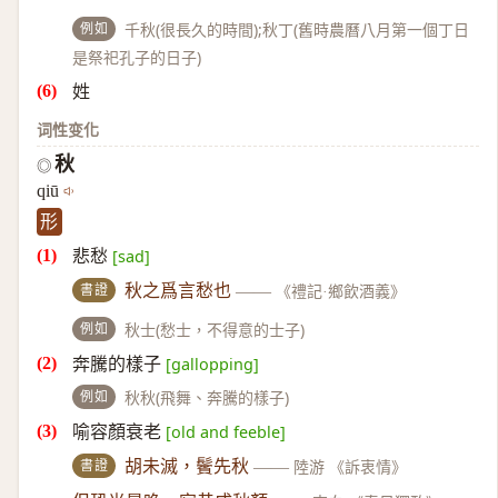
例如
千秋(很長久的時間);秋丁(舊時農曆八月第一個丁日
是祭祀孔子的日子)
姓
词性变化
秋
◎
qiū
形
悲愁
[sad]
書證
秋之爲言愁也
——
《禮記·鄉飲酒義》
例如
秋士(愁士，不得意的士子)
奔騰的樣子
[gallopping]
例如
秋秋(飛舞、奔騰的樣子)
喻容顏衰老
[old and feeble]
書證
胡未滅，鬢先秋
——
陸游 《訴衷情》