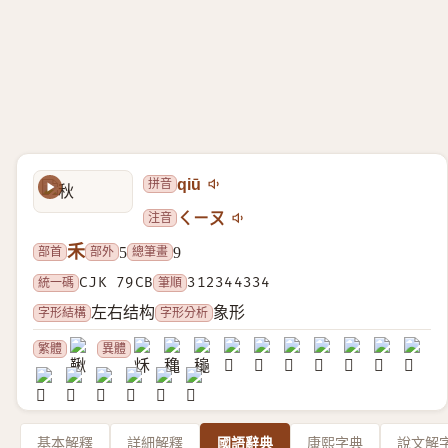
拼音
qiū
注音
ㄑㄧㄡ
禾
部首
部外
總筆畫
5
9
統一碼
CJK 79CB
筆順
312344334
字形結構
字形分析
左右结构
象形
繁體
異體
基本解釋
詳細解釋
國語辭典
康熙字典
說文解