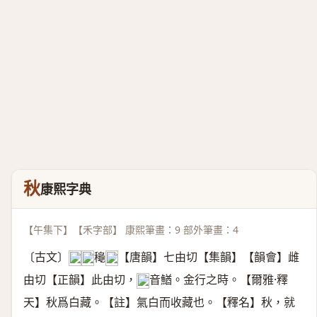
秋
康熙字典
【午集下】【禾字部】 康熙筆畫：9 部外筆畫：4
〔古文〕
龝
【唐韻】七由切【集韻】【韻會】雌
𥤛
𪚼
𪔁
由切【正韻】此由切，
音鰌。金行之時。【爾雅·釋
𠀤
天】秋爲白藏。【註】氣白而收藏也。【釋名】秋，就