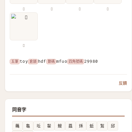
𥤠
𧇸
𪔁
𪚼
𪛁
五筆
toy
倉頡
hdf
鄭碼
mfuo
四角號碼
29980
反饋
同音字
蘒
龜
坵
䨂
䱸
蠤
秌
蚯
鶖
邱