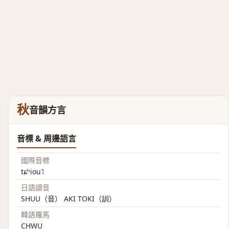
秋
音韻方言
音標 & 周邊語言
國際音標
tɕʰiou˥
日語讀音
SHUU（音） AKI TOKI（訓）
韓語羅馬
CHWU