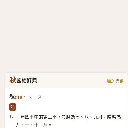
秋
國語辭典
書證
秋
qiū
ㄑㄧㄡ
名
一年四季中的第三季。農曆為七、八、九月，陽曆為
1.
九、十、十一月。