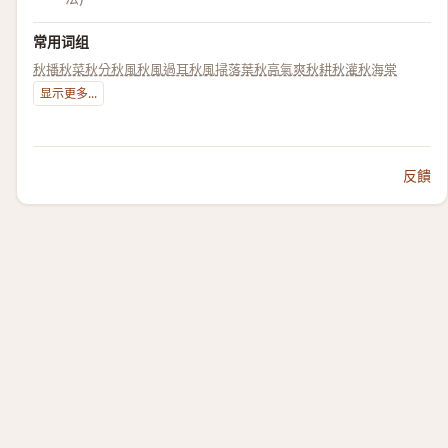
常用词组
秋播
秋菜
秋分
秋風
秋風過耳
秋風掃落葉
秋高氣爽
秋耕
秋灌
秋海棠
显示更多...
反饋