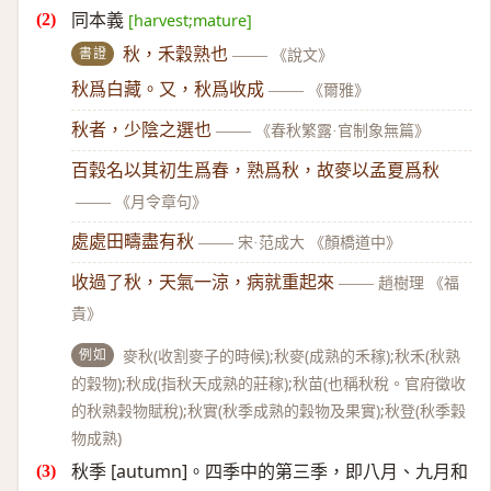
同本義
[harvest;mature]
書證
秋，禾穀熟也
——
《說文》
秋爲白藏。又，秋爲收成
——
《爾雅》
秋者，少陰之選也
——
《春秋繁露·官制象無篇》
百穀名以其初生爲春，熟爲秋，故麥以孟夏爲秋
——
《月令章句》
處處田疇盡有秋
——
宋·范成大 《顏橋道中》
收過了秋，天氣一涼，病就重起來
——
趙樹理 《福
貴》
例如
麥秋(收割麥子的時候);秋麥(成熟的禾稼);秋禾(秋熟
的穀物);秋成(指秋天成熟的莊稼);秋苗(也稱秋稅。官府徵收
的秋熟穀物賦稅);秋實(秋季成熟的穀物及果實);秋登(秋季穀
物成熟)
秋季 [autumn]。四季中的第三季，即八月、九月和