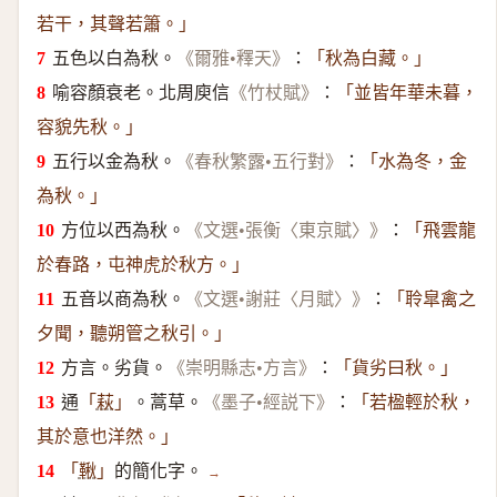
若干，其聲若簫。」
五色以白為秋。
：
《爾雅•釋天》
「秋為白藏。」
喻容顏衰老。北周庾信
：
《竹杖賦》
「並皆年華未暮，
容貌先秋。」
五行以金為秋。
：
《春秋繁露•五行對》
「水為冬，金
為秋。」
方位以西為秋。
：
《文選•張衡〈東京賦〉》
「飛雲龍
於春路，屯神虎於秋方。」
五音以商為秋。
：
《文選•謝莊〈月賦〉》
「聆皐禽之
夕聞，聽朔管之秋引。」
方言。劣貨。
：
《崇明縣志•方言》
「貨劣曰秋。」
通
。蒿草。
：
「
萩
」
《墨子•經説下》
「若楹輕於秋，
其於意也洋然。」
的簡化字。
「
鞦
」
→