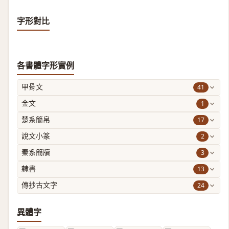
字形對比
各書體字形實例
41
甲骨文
1
金文
17
楚系簡帛
2
說文小篆
3
秦系簡牘
13
隸書
24
傳抄古文字
異體字