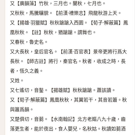
又【廣韻藻】竹秋，三月也。蘭秋，七月也。
又秋秋，馬騰驤貌。【前漢·禮樂志】飛龍秋游上天。
又【揚雄·羽獵賦】秋秋蹌蹌入西園。【荀子·解蔽篇】鳳
凰秋秋。【註】秋秋，猶蹌蹌。謂舞也。
又春秋，魯史名。
又大長秋，皇后官名。【前漢·百官表】景帝更將行爲大
長秋。【師古註】將行，秦官名。秋者，收成之時，長
者，恆久之義。
又姓。
又七遙切，音鍫。【揚雄賦】秋秋蹌蹌。蕭該讀。
又【荀子·解蔽篇】鳳凰秋秋，其翼若干，其音若簫。秋
與簫爲韻。
又楚俱切，音蒭。【水南翰記】北方老嫗八九十歲，齒
落更生者，能於夜出，食人嬰兒，名秋姑。秋讀如蒭酒