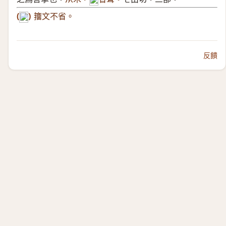
𪚰
(
)
籒文不省。
𥤚
反饋