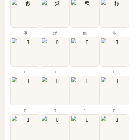
鞦
秌
穐
龝
𤇫
𥝚
𥝛
𥡄
𥡌
𥣨
𥤚
𥤛