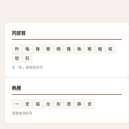
同部首
秨
稸
稴
稉
䄽
䆋
穛
穊
種
稢
稔
䄱
与「禾」部相关的字
熱搜
一
爱
福
龙
和
德
静
安
常被查询的字