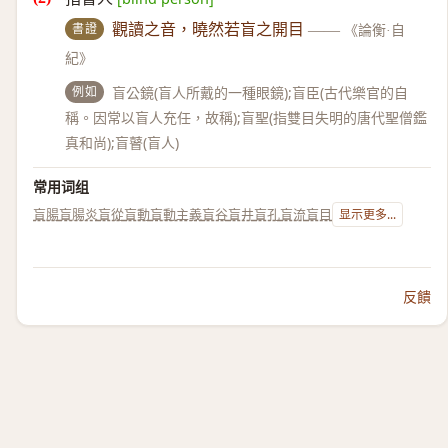
書證
觀讀之音，曉然若盲之開目
——
《論衡·自
紀》
例如
盲公鏡(盲人所戴的一種眼鏡);盲臣(古代樂官的自
稱。因常以盲人充任，故稱);盲聖(指雙目失明的唐代聖僧鑑
真和尚);盲瞽(盲人)
常用词组
盲腸
盲腸炎
盲從
盲動
盲動主義
盲谷
盲井
盲孔
盲流
盲目
显示更多...
反饋