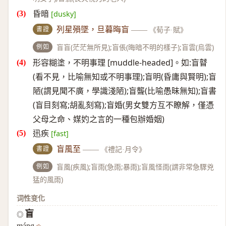
昏暗
[dusky]
書證
列星殞墜，旦暮晦盲
——
《荀子·賦》
例如
盲盲(茫茫無所見);盲倀(晦暗不明的樣子);盲雲(烏雲)
形容糊塗，不明事理 [muddle-headed]。如:盲瞽
(看不見，比喻無知或不明事理);盲明(昏庸與賢明);盲
陋(謂見聞不廣，學識淺陋);盲聾(比喻愚昧無知);盲書
(盲目刻寫;胡亂刻寫);盲婚(男女雙方互不瞭解，僅憑
父母之命、媒妁之言的一種包辦婚姻)
迅疾
[fast]
書證
盲風至
——
《禮記·月令》
例如
盲風(疾風);盲雨(急雨;暴雨);盲風怪雨(謂非常急驟兇
猛的風雨)
词性变化
盲
◎
máng