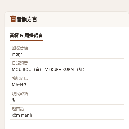
盲
音韻方言
音標 & 周邊語言
國際音標
mɑŋ˧˥
日語讀音
MOU BOU（音） MEKURA KURAI（訓）
韓語羅馬
MAYNG
現代韓語
맹
越南語
xồm manh