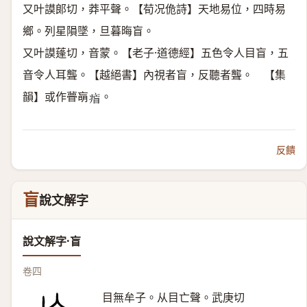
又叶謨郞切，莽平聲。【荀况佹詩】天地易位，四時易
鄉。列星隕墜，旦暮晦盲。
又叶謨蓬切，音蒙。【老子·道德經】五色令人目盲，五
音令人耳聾。【越絕書】內視者盲，反聽者聾。 【集
韻】或作瞢朚
。
𤷐
反饋
盲
說文解字
說文解字·盲
卷四
目無牟子。从目亡聲。武庚切