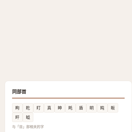
同部首
眗
盵
盯
真
眒
眊
盾
眀
盹
眅
盰
眓
与「目」部相关的字