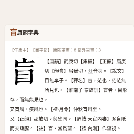
盲
康熙字典
【午集中】【目字部】 康熙筆畫：8 部外筆畫：3
【唐韻】武庚切【集韻】【正韻】眉庚
切【韻會】眉㼱切，
音蝱。【說文】
𠀤
目無牟子。【釋名】盲，茫也，茫茫無
所見也。【淮南子·泰族訓】盲者，目形
存，而無能見也。
又盲風，疾風也。【禮·月令】仲秋盲風至。
又【正韻】巫放切。與望同。【周禮·天官內饔】豕盲眂
而交睫腥。【註】盲，當爲望。【禮·內則】作望視。