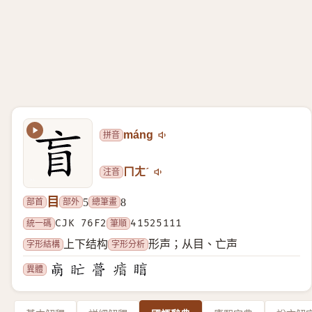
拼音
máng
注音
ㄇㄤˊ
目
部首
部外
總筆畫
5
8
統一碼
CJK 76F2
筆順
41525111
字形結構
字形分析
上下结构
形声；从目、亡声
異體