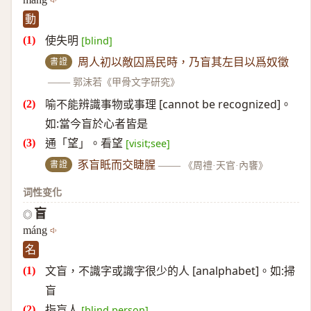
動
使失明
[blind]
書證
周人初以敵囚爲民時，乃盲其左目以爲奴徵
——
郭沫若《甲骨文字研究》
喻不能辨識事物或事理 [cannot be recognized]。
如:當今盲於心者皆是
通「望」。看望
[visit;see]
書證
豕盲眡而交睫腥
——
《周禮·天官·內饔》
词性变化
盲
◎
máng
名
文盲，不識字或識字很少的人 [analphabet]。如:掃
盲
指盲人
[blind person]