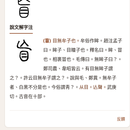
說文解字注
(盲)
目無牟子也。
牟俗作眸。趙注孟子
曰。眸子、目瞳子也。釋名曰。眸、冒
也。相裹冒也。毛傳曰。無眸子曰？。
鄭司農、韋昭皆云。有目無眸子謂
之？。許云目無牟子謂之？。說與毛、鄭異。無牟子
者、白黑不分是也。今俗謂靑？。
从目。亾聲。
武庚
切。古音在十部。
反饋