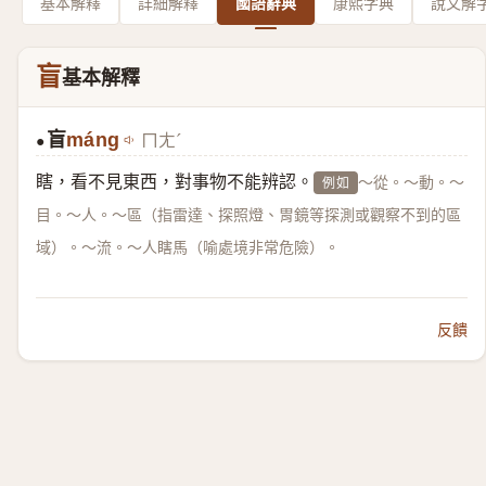
基本解釋
詳細解釋
國語辭典
康熙字典
說文解
盲
基本解釋
盲
máng
ㄇㄤˊ
●
瞎，看不見東西，對事物不能辨認。
～從。～動。～
例如
目。～人。～區（指雷達、探照燈、胃鏡等探測或觀察不到的區
域）。～流。～人瞎馬（喻處境非常危險）。
反饋