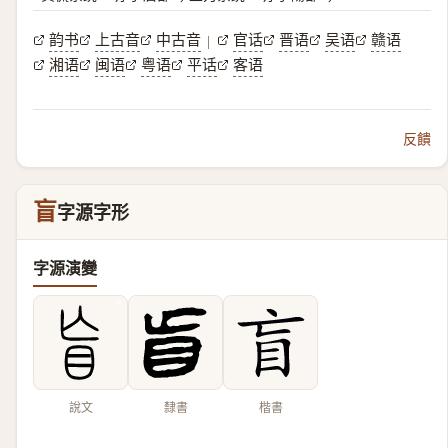
韵书
上古音
中古音
官话
晋语
吴语
赣语
|
湘语
闽语
粤语
平话
客语
反饋
盲
字源字形
字源演變
說文
隸書
楷書