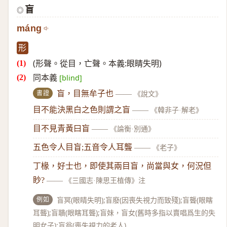
盲
◎
máng
形
(形聲。從目，亡聲。本義:眼睛失明)
同本義
[blind]
書證
盲，目無牟子也
——
《說文》
目不能決黑白之色則謂之盲
——
《韓非子·解老》
目不見青黃曰盲
——
《論衡·別通》
五色令人目盲;五音令人耳聾
——
《老子》
丁椽，好士也，即使其兩目盲，尚當與女，何況但
眇?
——
《三國志·陳思王植傳》注
例如
盲冥(眼睛失明);盲廢(因喪失視力而致殘);盲聾(眼瞎
耳聾);盲聵(眼瞎耳聾);盲妹，盲女(舊時多指以賣唱爲生的失
明女子);盲翁(喪失視力的老人)