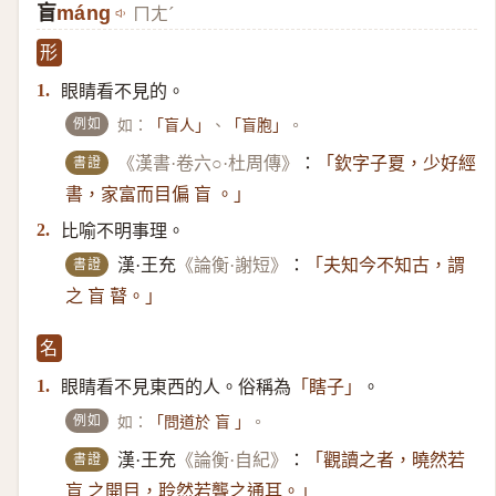
盲
máng
ㄇㄤˊ
形
眼睛看不見的。
1.
例如
如：
、
。
「盲人」
「盲胞」
書證
《漢書·卷六○·杜周傳》
：
「欽字子夏，少好經
書，家富而目偏 盲 。」
比喻不明事理。
2.
書證
漢·王充
《論衡·謝短》
：
「夫知今不知古，謂
之 盲 瞽。」
名
眼睛看不見東西的人。俗稱為
。
1.
「瞎子」
例如
如：
。
「問道於 盲 」
書證
漢·王充
《論衡·自紀》
：
「觀讀之者，曉然若
盲 之開目，聆然若聾之通耳。」