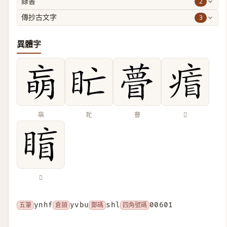
2
隸書
3
傳抄古文字
異體字
朚
盳
瞢
𤷐
𥇋
五筆
ynhf
倉頡
yvbu
鄭碼
shl
四角號碼
00601