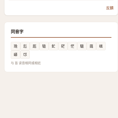
反饋
同音字
㻊
尨
厖
牻
釯
硭
恾
駹
䓼
㟌
㟿
邙
与 盲 读音相同或相近