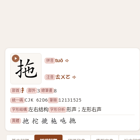
拼音
tuō
注音
ㄊㄨㄛ
扌
部首
部外
總筆畫
3
8
統一碼
CJK 62D6
筆順
12131525
字形結構
字形分析
左右结构
形声；左形右声
異體