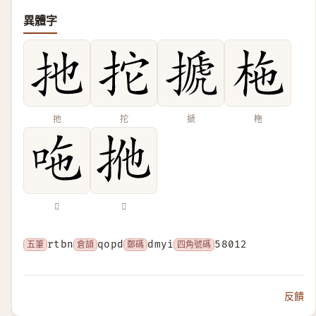
異體字
扡
拕
搋
柂
𠰹
𢫌
五筆
rtbn
倉頡
qopd
鄭碼
dmyi
四角號碼
58012
反饋