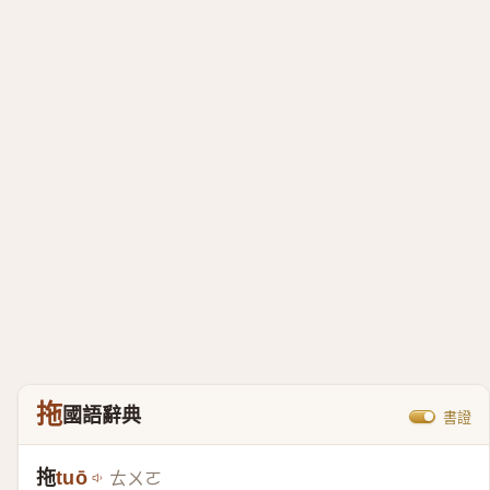
拖
國語辭典
書證
拖
tuō
ㄊㄨㄛ