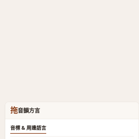
拖
音韻方言
音標 & 周邊語言