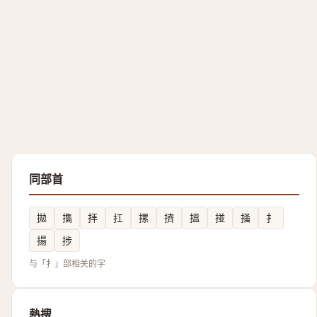
同部首
拋
㩦
拝
扛
摞
擠
搵
掽
掻
扌
揚
捗
与「扌」部相关的字
熱搜