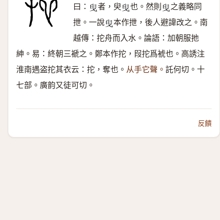
曰：
者，臾
也。然則
之義略同
𦥙
𦥙
𦥙
抴。一說
本作抴，後人避諱改之。南
𦥙
越傳：拕舟而入水。論語：加朝服扡
紳。易：終朝三褫之。鄭本作拕，叚拕爲裭也。高誘注
淮南遇盗拕其衣云：拕，奪也。
从手它聲。
託何切。十
七部。廣韵又徒可切。
反饋