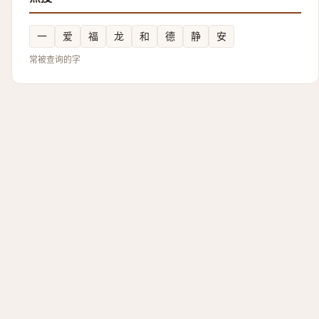
一
爱
福
龙
和
德
静
安
常被查询的字