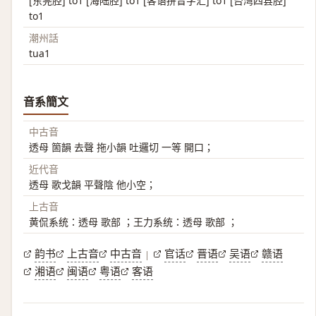
[东莞腔] to1 [海陆腔] to1 [客语拼音字汇] to1 [台湾四县腔]
to1
潮州話
tua1
音系簡文
中古音
透母 箇韻 去聲 拖小韻 吐邏切 一等 開口；
近代音
透母 歌戈韻 平聲陰 他小空；
上古音
黄侃系统：透母 歌部 ；王力系统：透母 歌部 ；
韵书
上古音
中古音
官话
晋语
吴语
赣语
|
湘语
闽语
粤语
客语