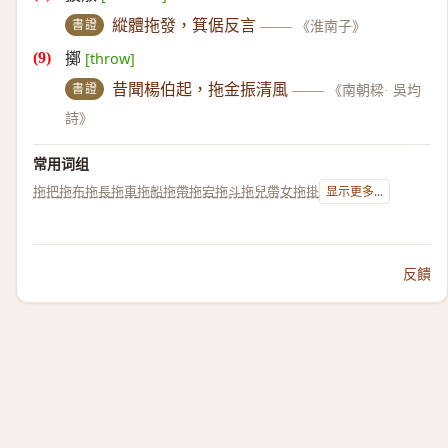
書證
縱體拖發，箕倨反言
——
《淮南子》
擲
[throw]
書證
昔聞楊伯起，拖金振清風
——
《南朝樑· 吳均
詩》
常用词组
拖把
拖布
拖長
拖車
拖船
拖帶
拖宕
拖斗
拖兒帶女
拖掛
显示更多...
反饋