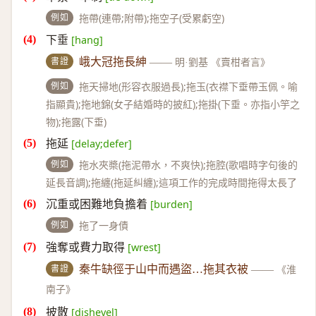
例如
拖帶(連帶;附帶);拖空子(受累虧空)
下垂
[hang]
書證
峨大冠拖長紳
——
明·劉基 《賣柑者言》
例如
拖天掃地(形容衣服過長);拖玉(衣襟下垂帶玉佩。喻
指顯貴);拖地錦(女子結婚時的披紅);拖掛(下垂。亦指小竽之
物);拖露(下垂)
拖延
[delay;defer]
例如
拖水夾槳(拖泥帶水，不爽快);拖腔(歌唱時字句後的
延長音調);拖纏(拖延糾纏);這項工作的完成時間拖得太長了
沉重或困難地負擔着
[burden]
例如
拖了一身債
強奪或費力取得
[wrest]
書證
秦牛缺徑于山中而遇盜…拖其衣被
——
《淮
南子》
披散
[dishevel]