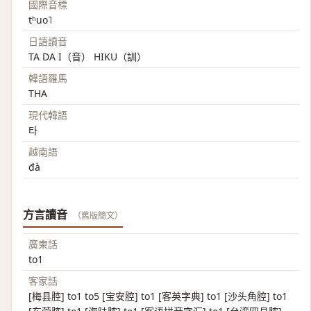
國際音標
tʰuo˥
日語讀音
TA DA I（音） HIKU（訓）
韓語羅馬
THA
現代韓語
타
越南語
đà
方言讀音
（舊版簡文）
廣東話
to1
客家話
[梅县腔] to1 to5 [宝安腔] to1 [客英字典] to1 [沙头角腔] to1