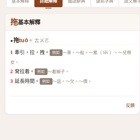
基本解釋
詳細解釋
國語辭典
康熙字典
說文解
拖
基本解釋
拖
tuō
ㄊㄨㄛ
●
牽引，拉，拽。
～車。～船。～累（ lěi ）。～兒帶
例如
女。
耷拉着。
～着辮子。
例如
延長時間。
～延。～欠。～債。
例如
反饋