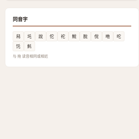
同音字
舄
圫
說
佗
袉
鮵
脫
侻
咃
咜
饦
魠
与 拖 读音相同或相近