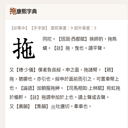
拖
康熙字典
【卯集中】【手字部】 康熙筆畫：9 部外筆畫：5
同拕。【班固·西都賦】挾師豹，拖熊
螭。【註】拖，曳也。讀平聲。
又【禮·少儀】僕者負良綏，申之面，拖諸幦。【疏】
拖，猶擲也。亦引也。綏申於面前而引之，可置車幦上
也。【論語】加朝服拖紳。【司馬相如·上林賦】宛虹拖
於楯軒。【註】拖謂申加於上也。讀上聲或去聲。
又【廣韻】【集韻】
吐邏切。牽車也。
𠀤