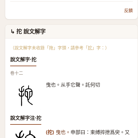
反饋
↳ 拕 說文解字
（說文解字未收錄「拖」字頭，請參考「
拕
」字：）
說文解字·拕
卷十二
曳也。从手它聲。託何切
說文解字注·拕
(拕)
曳也。
申部曰：束縛捽抴爲臾。又