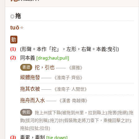
拖
◎
tuō
動
(形聲。本作「拕」，左形，右聲。本義:曳引)
同本義
[drag;haul;pull]
書證
拕，引也
——
《廣雅》
縱體拖發
——
《淮南子·齊俗》
拖其衣被
——
《淮南子·人間世》
拖舟而入水
——
《漢書·南越傳》
例如
拖上州拔下縣(被拖到州里，拉到縣上);拖罟(拖網);拖
鉤(拔河的別稱);拖刀計(假裝敗走將刀垂下，乘機回擊之計);
拖扯(拉扯;拉住)
牽累，牽制
[tie down]