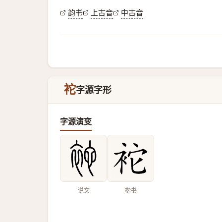
韵书
上古音
中古音
袉
字源字形
字源演变
说文
楷书