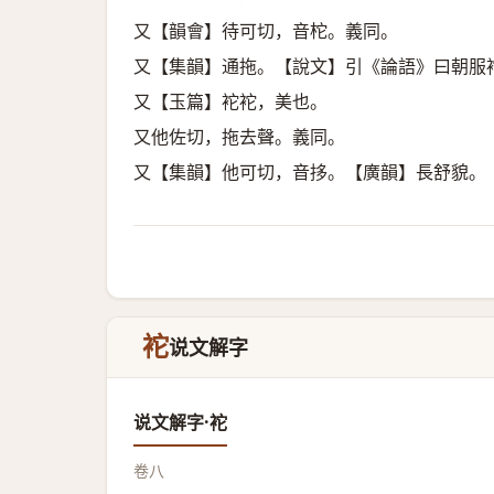
又【韻會】待可切，音柁。義同。
又【集韻】通拖。【說文】引《論語》曰朝服
又【玉篇】袉袉，美也。
又他佐切，拖去聲。義同。
又【集韻】他可切，音拸。【廣韻】長舒貌。
袉
说文解字
说文解字·袉
卷八