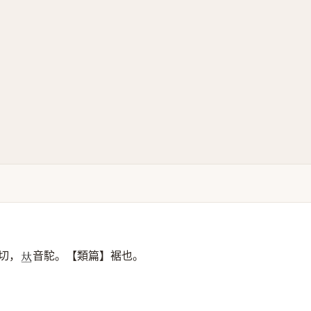
切，
音駝。【類篇】裾也。
𠀤