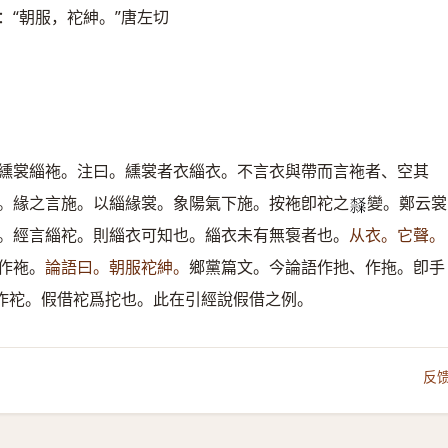
：“朝服，袉紳。”唐左切
纁裳緇袘。注曰。纁裳者衣緇衣。不言衣與帶而言袘者、空其
。緣之言施。以緇緣裳。象陽氣下施。按袘卽袉之
變。鄭云裳
𣜩
。經言緇袉。則緇衣可知也。緇衣未有無袌者也。
从衣。它聲。
作袘。
論語曰。朝服袉紳。
鄉黨篇文。今論語作扡、作拖。卽手
作袉。假借袉爲拕也。此在引經說假借之例。
反