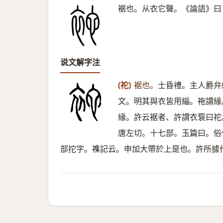
裾也。从衣它聲。《論語》曰
说文解字注
(袉)
裾也。
士昏禮。主人爵弁
文。明其與衣皆用緇。袘謂緣
緣。許云裾者、許謂衣袌曰袉
唐左切。十七部。玉篇曰。俗
部拕字。襍記云。申加大帶於上是也。許所據