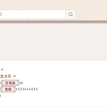
ㄊㄨㄛ
总笔画
5
10
笔顺
9
4523444535
构