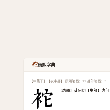
袉
康熙字典
【申集下】【衣字部】 康熙笔画：11 部外笔画：5
【唐韻】徒何切【集韻】唐何