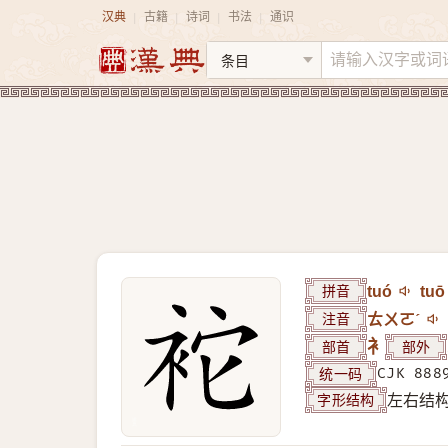
汉典
古籍
诗词
书法
通识
|
|
|
|
拼音
tuó
tuō
注音
ㄊㄨㄛˊ
部首
衤
部外
统一码
CJK 888
字形结构
左右结