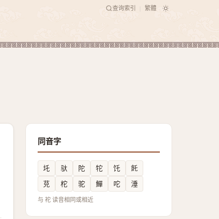
查询索引
繁體
|
同音字
圫
驮
陀
㸰
饦
飥
莌
柁
驼
鱓
咜
涶
与 袉 读音相同或相近