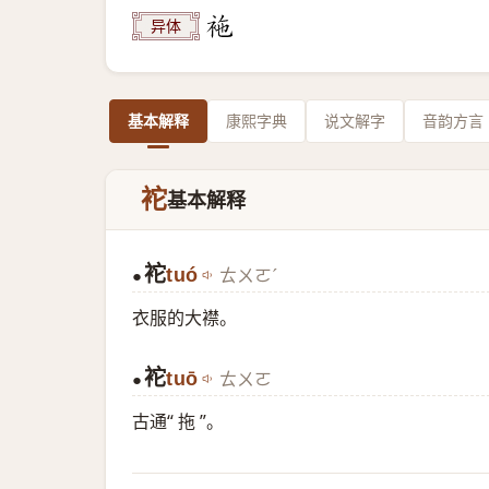
异体
基本解释
康熙字典
说文解字
音韵方言
袉
基本解释
袉
tuó
ㄊㄨㄛˊ
●
衣服的大襟。
袉
tuō
ㄊㄨㄛ
●
古通“ 拖 ”。