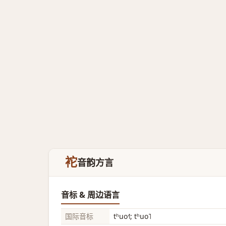
袉
音韵方言
音标 & 周边语言
国际音标
tʰuo˧˥; tʰuo˥