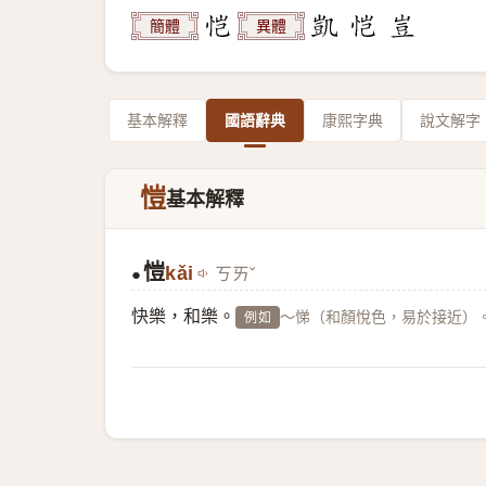
簡體
異體
基本解釋
國語辭典
康熙字典
說文解字
愷
基本解釋
愷
kǎi
ㄎㄞˇ
●
快樂，和樂。
～悌（和顏悅色，易於接近）
例如