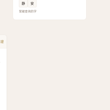
静
安
常被查询的字
書證