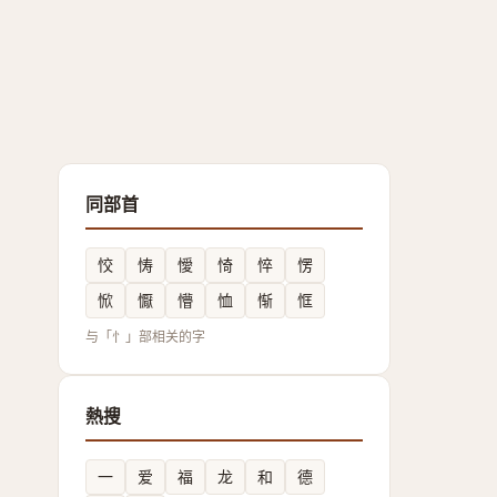
同部首
恔
㤽
懓
㥓
悴
愣
惞
懨
懵
恤
惭
恇
与「忄」部相关的字
熱搜
一
爱
福
龙
和
德