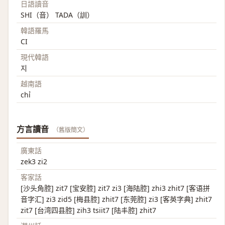
日語讀音
SHI（音） TADA（訓）
韓語羅馬
CI
現代韓語
지
越南語
chỉ
方言讀音
（舊版簡文）
廣東話
zek3 zi2
客家話
[沙头角腔] zit7 [宝安腔] zit7 zi3 [海陆腔] zhi3 zhit7 [客语拼
音字汇] zi3 zid5 [梅县腔] zhit7 [东莞腔] zi3 [客英字典] zhit7
zit7 [台湾四县腔] zih3 tsiit7 [陆丰腔] zhit7