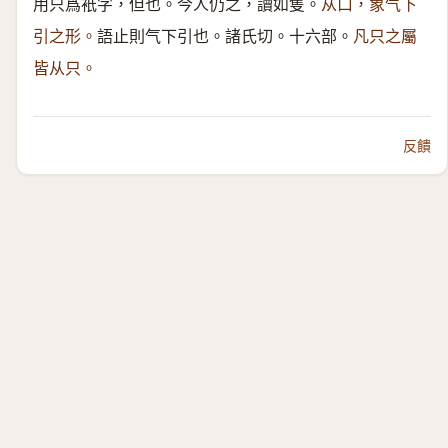
用只爲衹字，但也。今人仍之，讀如隻。
从口，象气下
引之形。
語止則气下引也。諸氏切。十六部。
凡只之屬
皆从只。
反饋