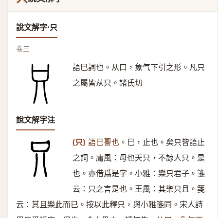
說文解字·只
卷三
語巳詞也。从口，象气下引之形。凡只
之屬皆从只。諸氏切
說文解字注
(只)
語巳䛐也。
巳，止也。矣只皆語止
之詞。庸風：母也天只，不諒人只。是
也。亦借爲是字。小雅：樂只君子。箋
云：只之言是也。王風：其樂只且。箋
云：其且樂此而已。按以此釋只，與小雅箋同。宋人詩