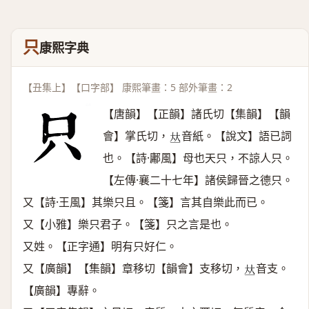
只
康熙字典
【丑集上】【口字部】 康熙筆畫：5 部外筆畫：2
【唐韻】【正韻】諸氏切【集韻】【韻
會】掌氏切，
音紙。【說文】語已詞
𠀤
也。【詩·鄘風】母也天只，不諒人只。
【左傳·襄二十七年】諸侯歸晉之德只。
又【詩·王風】其樂只且。【箋】言其自樂此而已。
又【小雅】樂只君子。【箋】只之言是也。
又姓。【正字通】明有只好仁。
又【廣韻】【集韻】章移切【韻會】支移切，
音支。
𠀤
【廣韻】專辭。