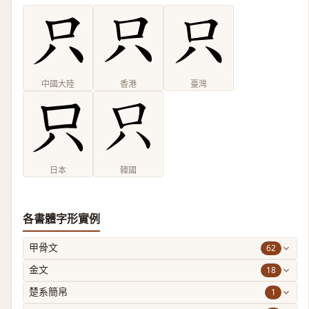
中國大陸
香港
臺灣
日本
韓國
各書體字形實例
62
甲骨文
18
金文
1
楚系簡帛