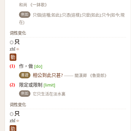
和尚 《一鉢歌》
例如
只個(這種;如此);只憑(這樣);只麼(如此);只今(如今;現
在)
词性变化
只
◎
zhǐ
動
作，做
[do]
書證
相公到此只甚?
——
關漢卿 《魯齋郎》
限定或限制
[limit]
例如
它只生活在淡水裏
词性变化
只
◎
zhǐ
助