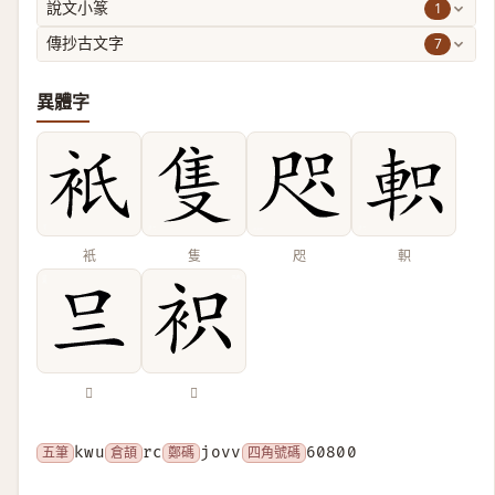
1
說文小篆
7
傳抄古文字
異體字
衹
隻
咫
軹
𠮡
𧙋
五筆
kwu
倉頡
rc
鄭碼
jovv
四角號碼
60800