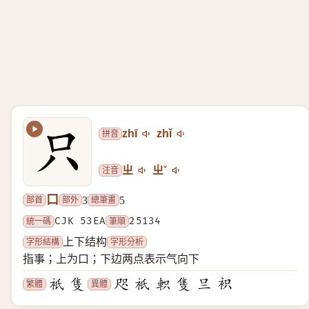
拼音
zhī
zhǐ
注音
ㄓ
ㄓˇ
口
部首
部外
總筆畫
3
5
統一碼
CJK 53EA
筆順
25134
字形結構
字形分析
上下结构
指事；上为口；下边两点表示气向下
繁體
異體