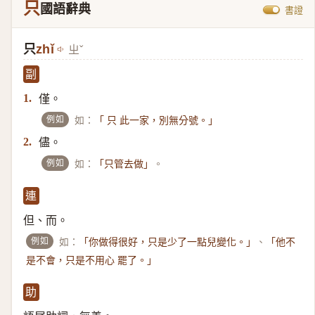
只
國語辭典
書證
只
zhǐ
ㄓˇ
副
僅。
1.
例如
如：
「 只 此一家，別無分號。」
儘。
2.
例如
如：
。
「只管去做」
連
但、而。
例如
如：
、
「你做得很好，只是少了一點兒變化。」
「他不
是不會，只是不用心 罷了。」
助