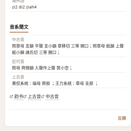
潮州話
zi2 di2 ziah4
音系簡文
中古音
照章母 支韻 平聲 支小韻 章移切 三等 開口；照章母 紙韻 上聲
紙小韻 諸氏切 三等 開口；
近代音
照母 齊微韻 入聲作上聲 質小空；
上古音
黄侃系统：端母 齊部 ；王力系统：章母 支部 ；
韵书
上古音
中古音
反饋