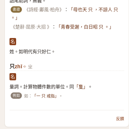
語尾助詞，無義。
書證
《詩經·鄘風·柏舟》
：
「母也天 只 ，不諒人 只
。」
《楚辭·屈原·大招 》
：
「青春受謝，白日昭 只 。」
名
姓。如明代有只好仁。
只
zhī
ㄓ
名
量詞。計算物體件數的單位。同
。
「
隻
」
例如
如：
。
「一 只 戒指」
反饋