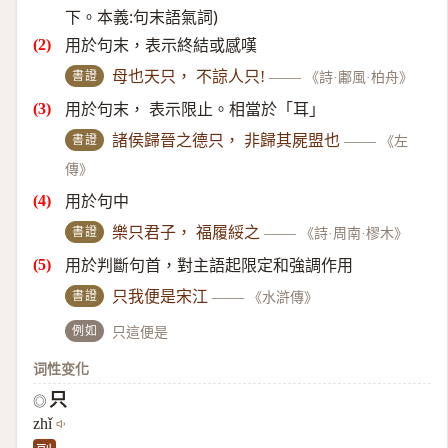
下。本義:句末語氣詞)
用於句末，表示終結或感嘆
書證
母也天只， 不諒人只!
——
《詩·鄘風·柏舟》
用於句末， 表示限止。相當於「耳」
書證
諸侯歸晉之德只， 非歸其屍盟也
——
《左
傳》
用於句中
書證
樂只君子， 福履綏之
——
《詩·周南·樛木》
用於判斷句首，對主語起限定和強調作用
書證
只我便是宋江
——
《水滸傳》
例如
只這便是
词性变化
只
◎
zhǐ