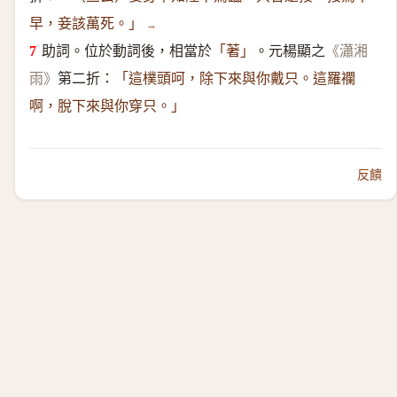
早，妾該萬死。」
→
助詞。位於動詞後，相當於
。元楊顯之
「著」
《瀟湘
第二折：
雨》
「這樸頭呵，除下來與你戴只。這羅襴
啊，脫下來與你穿只。」
反饋