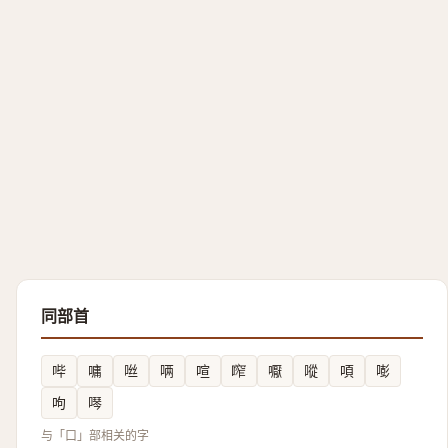
同部首
哔
嘃
咝
唡
喧
鿽
嚈
㗰
㖽
嘭
呴
噖
与「口」部相关的字