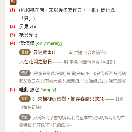
副
(秖和衹在唐、宋以後多寫作只。「祇」簡化爲
「只」)
另見 zhī
祇另見 qí
僅;僅僅
[only;merely]
書證
只隔數重山
——
宋·洪邁 《容齋續筆》
只在花開之數日
——
明·李漁 《閒情偶寄·種植部》
例如
只道(只認爲;只說);只除(只有;除非);只告訴你;只見過
我父親三次;只有兩元錢;只他知道;只此(僅此;就此;唯有這樣)
唯此;無它
[simply]
書證
別來楊柳街頭樹，擺弄春風只欲飛
——
韓愈
《鎮州初歸》
例如
只爲讀完了書的讀者;我們在本章只指明該時期的主
要特點;只在(就在);只如(就像)