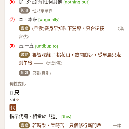
除…外沒[有]任何其他
[nothing but]
例如
他只穿單衣
本，本來
[originally]
書證
(旦雲)妾身早知陛下駕臨，只合遠接
——
《漢
宮秋》
直;一直
[until;up to]
書證
魯智深離了 桃花山，放開腳步，從早晨只走
到午後
——
《水滸傳》
例如
只到(直到)
词性变化
只
◎
zhǐ
代
指示代詞，相當於「這」
[this]
書證
若時樂，樂時苦，只個修行斷門戶
——
一鉢