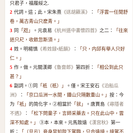
只君子，福履綏之.
代詞。這；此。宋朱熹
：
《送胡籍溪》
「浮雲一任閒舒
卷，萬古青山只麽青。」
同
。元袁易
之二：
「
咫
」
《杭州道中書懷四首》
「往來
迷只尺，收斂忽斯須。」
姓。明楊慎
：
《希姓録•紙韻》
「只，内邱有舉人只好
仁。」
作，做。元關漢卿
第四折：
《魯齋郎》
「相公到此只
甚？」
副詞。①同
。僅。宋王安石
「衹（祇）」
《泊船瓜
：
按：今
洲》
「京口瓜洲一水間，鍾山只隔數重山。」
为
的简化字。②相當於
。唐賈島
「衹」
「就」
《尋隱者
：
不遇》
「松下問童子，言師采藥去。只在此山中，雲
③本，本來。元馬致遠
第一
深不知處。」
《漢宫秋》
折：
「（旦云）妾身早知陛下駕臨，只合遠接。接駕不