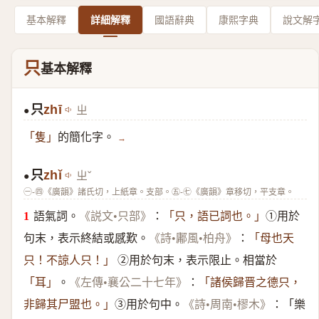
基本解釋
詳細解釋
國語辭典
康熙字典
說文解
只
基本解釋
只
zhī
ㄓ
●
的簡化字。
「隻」
→
只
zhǐ
ㄓˇ
●
㊀-㊃《廣韻》諸氏切，上紙章。支部。㊄-㊆《廣韻》章移切，平支章。
語氣詞。
：
①用於
《説文•只部》
「只，語已詞也。」
句末，表示終結或感歎。
：
《詩•鄘風•柏舟》
「母也天
②用於句末，表示限止。相當於
只！不諒人只！」
。
：
「耳」
《左傳•襄公二十七年》
「諸侯歸晋之德只，
③用於句中。
：「樂
非歸其尸盟也。」
《詩•周南•樛木》