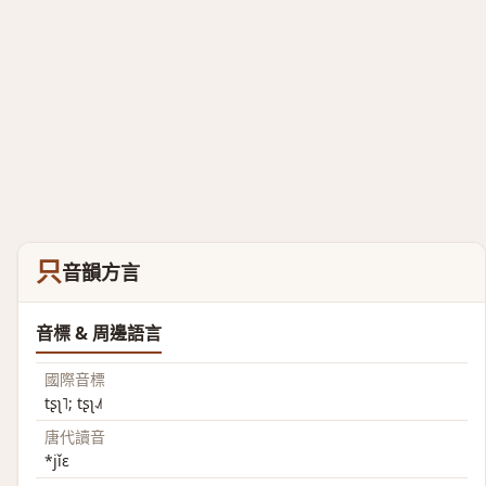
只
音韻方言
音標 & 周邊語言
國際音標
tʂʅ˥; tʂʅ˨˩˦
唐代讀音
*jǐɛ