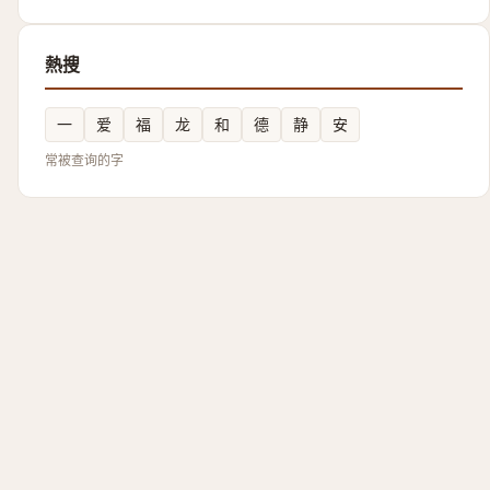
熱搜
一
爱
福
龙
和
德
静
安
常被查询的字