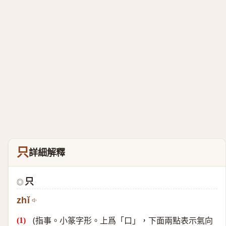
只
詳細解釋
只
◎
zhǐ
(指事。小篆字形。上爲「口」，下面兩點表示氣向