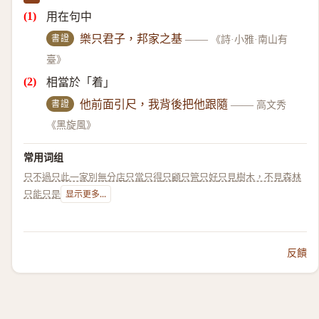
用在句中
書證
樂只君子，邦家之基
——
《詩·小雅·南山有
臺》
相當於「着」
書證
他前面引尺，我背後把他跟隨
——
高文秀
《黑旋風》
常用词组
只不過
只此一家別無分店
只當
只得
只顧
只管
只好
只見樹木，不見森林
只能
只是
显示更多...
反饋