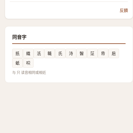
反饋
同音字
扺
織
汦
蘵
氏
洔
䣽
鿊
帋
巵
蚔
呮
与 只 读音相同或相近