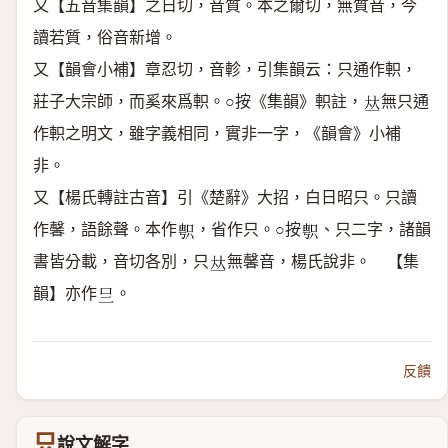
又【五音集韻】之日切，音質。本之爾切，無質音，今
讀若質，俗音新增。
又【韻會小補】章忍切，音軫，引集韻云：只通作軹，
莊子大宗師，而奚來爲軹。○按《集韻》軹註，
無只通
𠀤
作軹之明文，雖字義相同，實非一字，《韻會》小補
非。
又【楊氏轉註古音】引《楚辭》大招，白日昭只。只讀
作馨，語餘聲。本作
，省作只。○按
、只二字，諸韻
𠷓
𠷓
書皆分載，音切各別，只
無馨音，楊氏說非。 【集
𠀤
韻】亦作
。
𠮡
反饋
只
說文解字