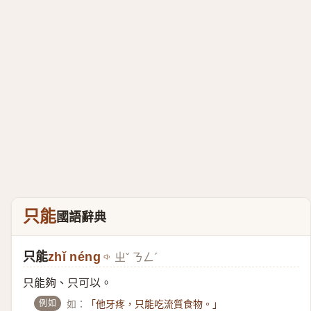
只能
國語辭典
只能
zhǐ néng
ㄓˇ ㄋㄥˊ
只能夠、只可以。
例如
如：
「他牙疼，只能吃流質食物。」