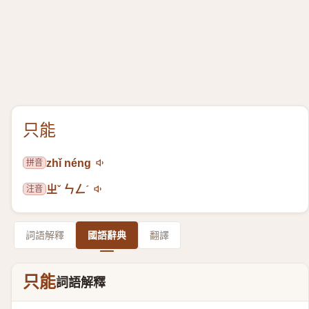
只能
拼音
zhǐ néng
注音
ㄓˇ ㄣㄥˊ
詞語解釋
國語辭典
翻譯
只能
詞語解釋