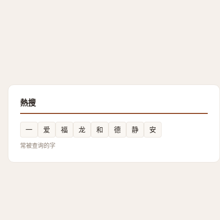
熱搜
一
爱
福
龙
和
德
静
安
常被查询的字