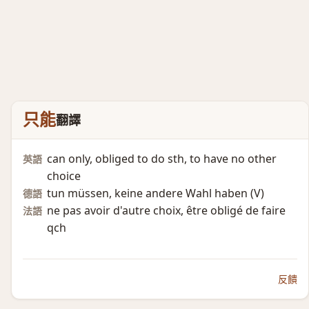
只能
翻譯
can only, obliged to do sth, to have no other
英語
choice
tun müssen, keine andere Wahl haben (V)​
德語
ne pas avoir d'autre choix, être obligé de faire
法語
qch
反饋