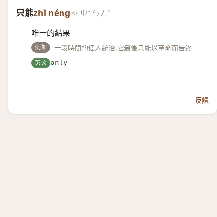
只能
zhǐ néng
ㄓˇ ㄣㄥˊ
唯一的結果
例如
一段時間的個人統治,它最後只能以革命而告終
英文
only
反饋