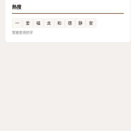
熱搜
一
爱
福
龙
和
德
静
安
常被查询的字