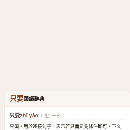
只要
國語辭典
只要
zhǐ yào
ㄓˇ ㄧㄠˋ
只須。用於連接句子，表示若具備足夠條件即可，下文