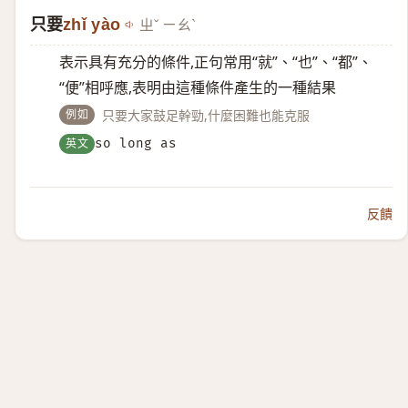
只要
zhǐ yào
ㄓˇ ㄧㄠˋ
表示具有充分的條件,正句常用“就”、“也”、“都”、
“便”相呼應,表明由這種條件產生的一種結果
例如
只要大家鼓足幹勁,什麼困難也能克服
英文
so long as
反饋