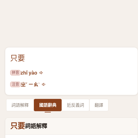
只要
拼音
zhǐ yào
注音
ㄓˇ ㄧㄠˋ
詞語解釋
國語辭典
近反義詞
翻譯
只要
詞語解釋