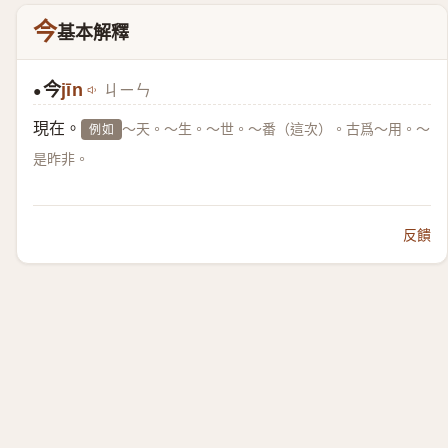
今
基本解釋
今
jīn
ㄐㄧㄣ
●
現在。
～天。～生。～世。～番（這次）。古爲～用。～
例如
是昨非。
反饋