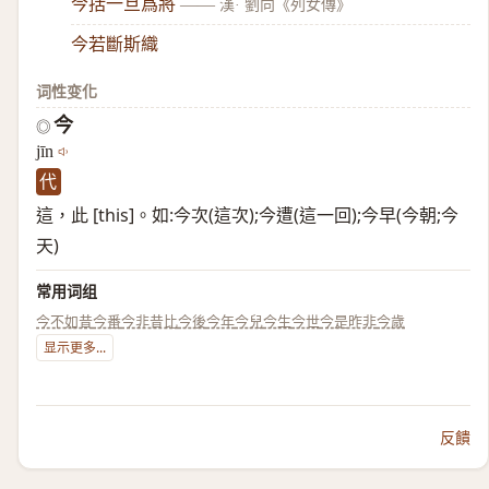
今括一旦爲將
——
漢· 劉向《列女傳》
今若斷斯織
词性变化
今
◎
jīn
代
這，此 [this]。如:今次(這次);今遭(這一回);今早(今朝;今
天)
常用词组
今不如昔
今番
今非昔比
今後
今年
今兒
今生
今世
今是昨非
今歲
显示更多...
反饋