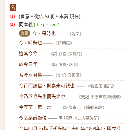
名
(會意。從佶亼( jí)。本義:現在)
同本義
[the present]
書證
今，是時也
——
《說文》
今，時辭也
——
《蒼頡篇》
迨其今兮
——
《詩·召南·摽有梅》
於今三年
——
《詩·豳風·東山》
吾今召君矣
——
《史記·汲鄭傳》
今行而無信，則秦未可親也
——
《戰國策·燕策》
今乃於毛先生而失之也
——
《史記·平原君虞卿列傳》
今其室十無一焉
——
唐·柳宗元 《捕蛇者說》
今之高爵顯位
——
明·張溥 《五人墓碑記》
今年四月。(指清朝光緒二十四年(1898年)，即戊戌