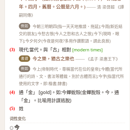
年。四月，舊曆。公曆是六月。)
——
清·梁啓超 《譚
嗣同傳》
例如
今朝三明朝四(指一天天地推諉、拖延);今雨(新近結
交的朋友);今愁古恨(今人之愁和古人之恨);今下(現時，眼
下);今夕何夕(今夜是何夜?多用作讚歎語。謂此良辰)
現代;當代。與「古」相對
[modern times]
書證
今之樂，猶古之樂也
——
《孟子·梁惠王下》
例如
今上(帝制時代，尊稱當代在位的皇帝);今體(當代所
通行的詩、文、書法等體裁。別於古體而言);今字(指當代所
使用的文字。即:楷書;隸書)
通「金」 [gold]。如:今蟬蛻殼(金蟬脫殼。今，通
「金」。比喻用計謀逃脫)
姓
词性变化
今
◎