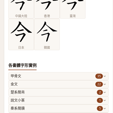
中國大陸
香港
臺灣
日本
韓國
各書體字形實例
35
甲骨文
22
金文
2
楚系簡帛
1
說文小篆
5
秦系簡牘