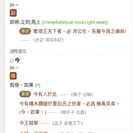
jīn
副
即將;立刻;馬上
[immediately;at once;right away]
書證
奪項王天下者，必 沛公也，吾屬今爲之虜矣!
——
《史記·項羽本紀》
词性变化
今
◎
jīn
連
假使，如果
[if]
書證
今有人於此
——
《墨子·公輸》
今有構木鑽燧於夏后氏之世者，必爲 鯀禹笑矣。
(今，如果。)
——
《韓非子·五蠹》
今王鼓樂
——
《孟子·梁惠王下》