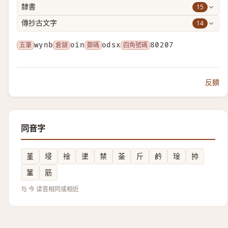
15
隸書
14
傳抄古文字
五筆
wynb
倉頡
oin
鄭碼
odsx
四角號碼
80207
反饋
同音字
堇
埐
䘳
堻
禁
菳
斤
鹶
琻
㧆
䈽
筋
与 今 读音相同或相近