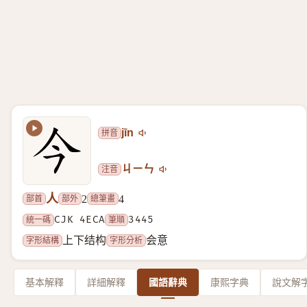
拼音
jīn
注音
ㄐㄧㄣ
人
部首
部外
總筆畫
2
4
統一碼
CJK 4ECA
筆順
3445
字形結構
字形分析
上下结构
会意
基本解釋
詳細解釋
國語辭典
康熙字典
說文解