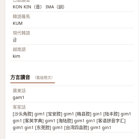
KON KIN（音） IMA（訓）
韓語羅馬
KUM
現代韓語
금
越南語
kim
方言讀音
（舊版簡文）
廣東話
gam1
客家話
[沙头角腔] gim1 [宝安腔] gim1 [梅县腔] gin1 [陆丰腔] gim1
gin1 [客英字典] gim1 [海陆腔] gim1 gin1 [客语拼音字汇]
gim1 gin1 [东莞腔] gim1 [台湾四县腔] gim1 gin1