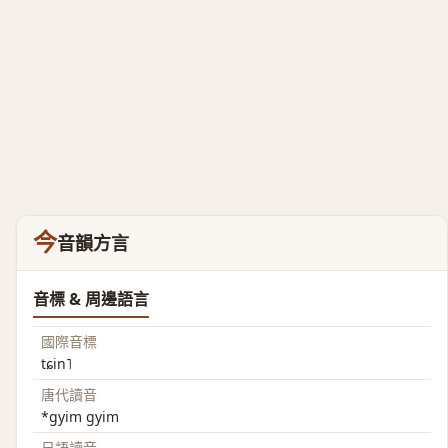
今
音韻方言
音標 & 周邊語言
國際音標
tɕin˥
唐代讀音
*gyim gyim
日語讀音