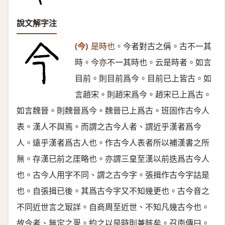
說文解字注
(今)
是時也。
今者對古之偁。古不一其
時。今亦不一其時也。云是時者。如言
目前。則目前爲今。目前已上皆古。如
言趙宋。則趙宋爲今。趙宋已上爲古。
如言魏晉。則魏晉爲今。魏晉已上爲古。班固作古今人
表。漢人不與焉。而謂之古今人者、謂近乎漢者爲今
人。遠乎漢者爲古人也。作古今人表者所以補漢書之所
無。存漢已前之厓略也。亦謂三皇至漢以前迭爲古今人
也。古今人用字不同、謂之古今字。張揖作古今字詁是
也。自張揖已後。其爲古今字又不知幾更也。古今音之
不同近世言之冣詳。自商周至近世、不知凡幾古今也。
故今者、無定之䛐。約之以是時則兼賅矣。召南傳曰。