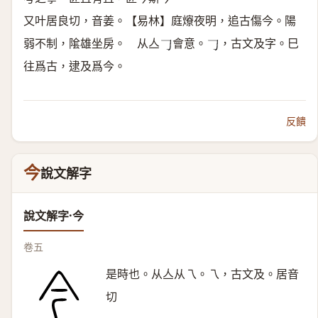
又叶居良切，音姜。【易林】庭爎夜明，追古傷今。陽
弱不制，隂雄坐房。 从亼
會意。
，古文及字。巳
𠃌
𠃌
往爲古，逮及爲今。
反饋
今
說文解字
說文解字·今
卷五
是時也。从亼从乁。乁，古文及。居音
切