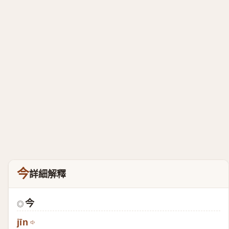
今
詳細解釋
今
◎
jīn