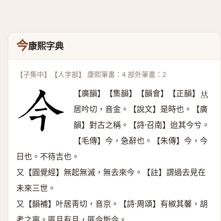
今
康熙字典
【子集中】【人字部】 康熙筆畫：4 部外筆畫：2
【廣韻】【集韻】【韻會】【正韻】
𠀤
居吟切，音金。【說文】是時也。【廣
韻】對古之稱。【詩·召南】迨其今兮。
【毛傳】今，急辭也。【朱傳】今，今
日也。不待吉也。
又【圓覺經】無起無滅，無去來今。【註】謂過去見在
未來三世。
又【韻補】叶居靑切，音京。【詩·周頌】有椒其馨，胡
考之寧。匪且有且，匪今斯今。