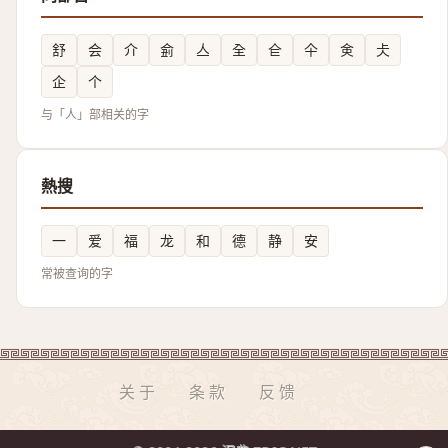
舒
会
介
侴
亼
全
仺
仐
㑒
仧
企
个
与「人」部相关的字
熱搜
一
爱
福
龙
和
德
静
安
常被查询的字
关于
条款
反馈