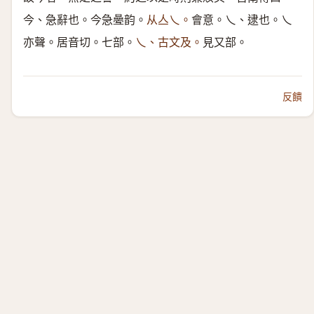
今、急辭也。今急㬪韵。
从亼乀。
會意。乀、逮也。乀
亦聲。居音切。七部。
乀、古文及。
見又部。
反饋