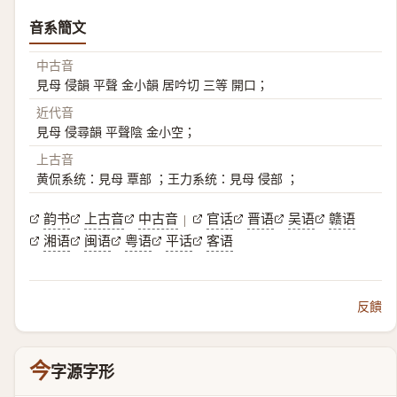
音系簡文
中古音
見母 侵韻 平聲 金小韻 居吟切 三等 開口；
近代音
見母 侵尋韻 平聲陰 金小空；
上古音
黄侃系统：見母 覃部 ；王力系统：見母 侵部 ；
韵书
上古音
中古音
官话
晋语
吴语
赣语
|
湘语
闽语
粤语
平话
客语
反饋
今
字源字形