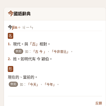
今
國語辭典
今
jīn
ㄐㄧㄣ
名
現代。與
相對。
1.
「古」
例如
如：
、
。
「古 今 」
「今非昔比」
姓。如明代有 今 穎伯。
2.
形
現在的、當前的。
例如
如：
、
。
「今天」
「今年」
反饋