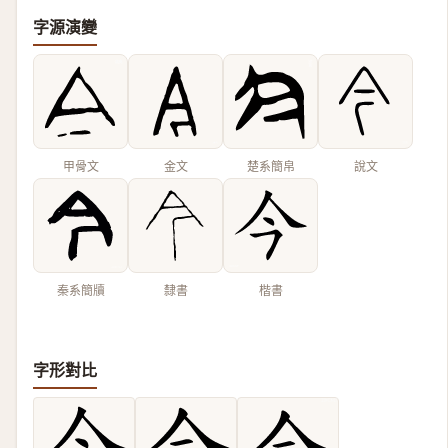
字源演變
甲骨文
金文
楚系簡帛
說文
秦系簡牘
隸書
楷書
字形對比