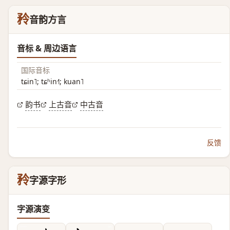
矝
音韵方言
音标 & 周边语言
国际音标
tɕin˥; tɕʰin˧˥; kuan˥
韵书
上古音
中古音
反馈
矝
字源字形
字源演变