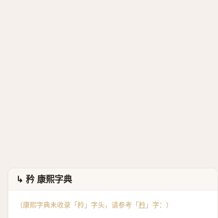
↳ 矜 康熙字典
（康熙字典未收录「矝」字头，请参考「
矜
」字：）