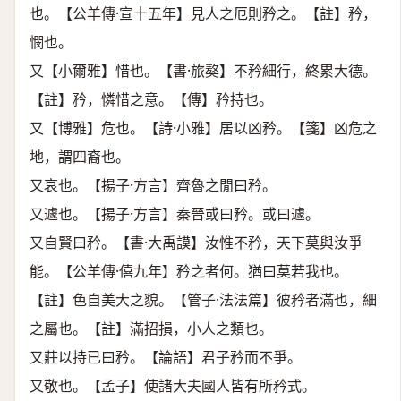
也。【公羊傳·宣十五年】見人之厄則矜之。【註】矜，
憫也。
又【小爾雅】惜也。【書·旅獒】不矜細行，終累大德。
【註】矜，憐惜之意。【傳】矜持也。
又【博雅】危也。【詩·小雅】居以凶矜。【箋】凶危之
地，謂四裔也。
又哀也。【揚子·方言】齊魯之閒曰矜。
又遽也。【揚子·方言】秦晉或曰矜。或曰遽。
又自賢曰矜。【書·大禹謨】汝惟不矜，天下莫與汝爭
能。【公羊傳·僖九年】矜之者何。猶曰莫若我也。
【註】色自美大之貌。【管子·法法篇】彼矜者滿也，細
之屬也。【註】滿招損，小人之類也。
又莊以持已曰矜。【論語】君子矜而不爭。
又敬也。【孟子】使諸大夫國人皆有所矜式。