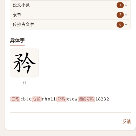
1
说文小篆
3
隶书
6
传抄古文字
异体字
矜
五笔
cbtc
仓颉
nhoii
郑码
xsow
四角号码
18232
反馈