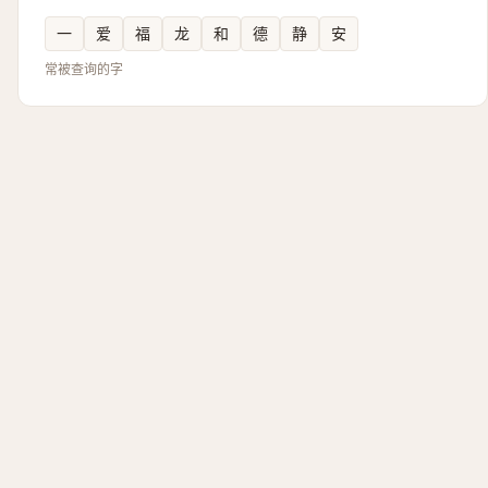
一
爱
福
龙
和
德
静
安
常被查询的字