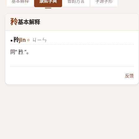
基本解释
康熙字典
音韵方言
字源字形
矝
基本解释
矝
jīn
ㄐㄧㄣ
●
同“
矜
”。
反馈