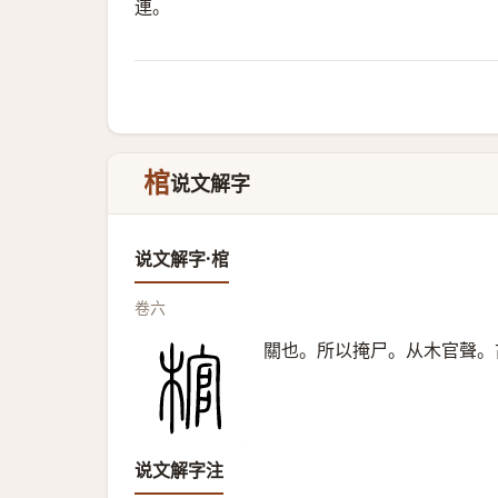
連。
棺
说文解字
说文解字·棺
卷六
關也。所以掩尸。从木官聲。
说文解字注