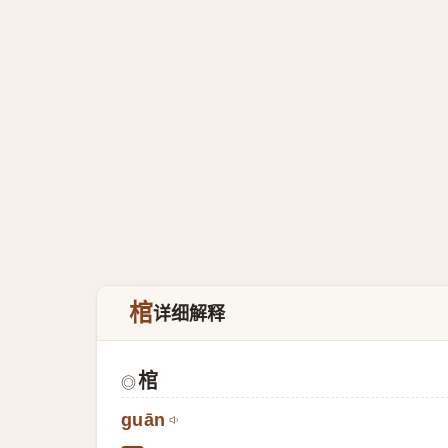
棺
详细解释
棺
◎
guān