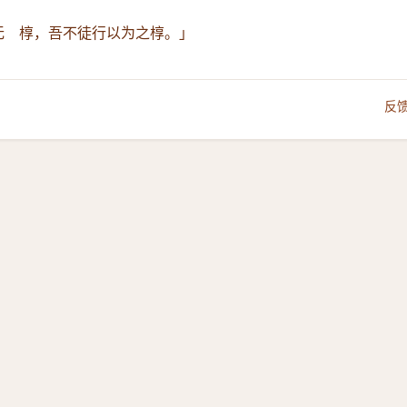
而无 椁，吾不徒行以为之椁。」
反