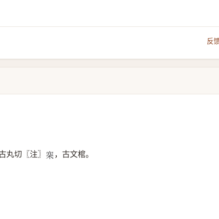
反
古丸切〖注〗
，古文棺。
𣑄