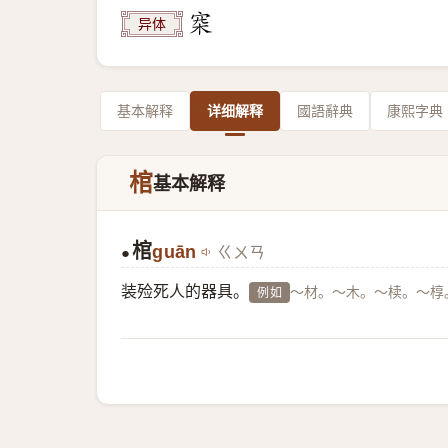
异体
基本解释
详细解释
國語辭典
康熙字典
棺
基本解释
棺
guān
ㄍㄨㄢ
●
装殓死人的器具。
～材。～木。～椟。～椁
例如