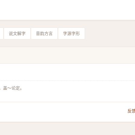
说文解字
音韵方言
字源字形
。盖～论定。
反