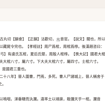
古丸切【韻會】【正韻】沽歡切，
音官。【說文】關也，所
𠀤
以藏屍令完也。【孝經註】周尸爲棺，周棺爲椁。後漢趙咨曰：
檀弓】有虞氏瓦棺，夏后氏墍，周殷人棺椁。【喪大記】國君大
夫大棺八寸，屬六寸。下大夫大棺六寸，屬四寸。士棺六寸。
，是國君三重也。
僖二十八年】晉人圍曹，門焉，多死。曹人尸諸城上，晉人稱舍于
之。
襟以嗚咽，涕垂睫而汍瀾。違率土以靖寐，戢彌天乎一棺。瀾音