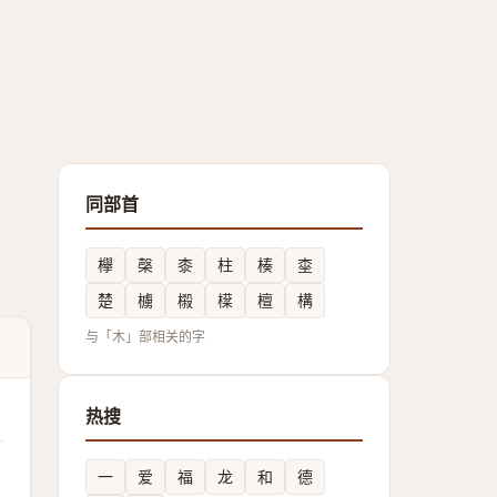
同部首
欅
㯏
桼
柱
楱
桽
楚
㯭
榝
㯣
檀
構
与「木」部相关的字
热搜
一
爱
福
龙
和
德