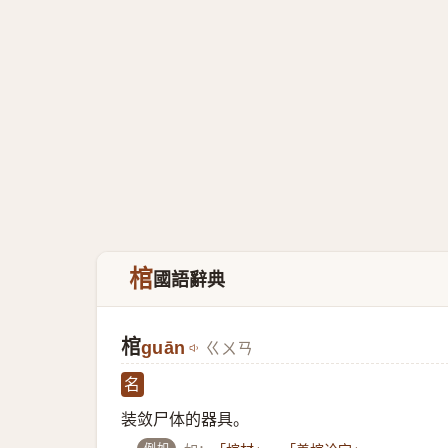
棺
國語辭典
棺
guān
ㄍㄨㄢ
名
装敛尸体的器具。