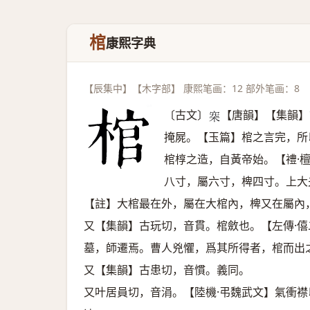
棺
康熙字典
【辰集中】【木字部】 康熙笔画：12 部外笔画：8
〔古文〕
【唐韻】【集韻】
𣑄
掩屍。【玉篇】棺之言完，所
棺椁之造，自黃帝始。【禮·
八寸，屬六寸，椑四寸。上大
【註】大棺最在外，屬在大棺內，椑又在屬內
又【集韻】古玩切，音貫。棺斂也。【左傳·
墓，師遷焉。曹人兇懼，爲其所得者，棺而出
又【集韻】古患切，音慣。義同。
又叶居員切，音涓。【陸機·弔魏武文】氣衝