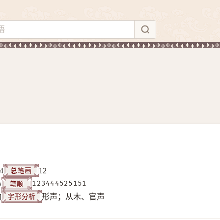
总笔画
4
12
笔顺
A
123444525151
字形分析
构
形声；从木、官声