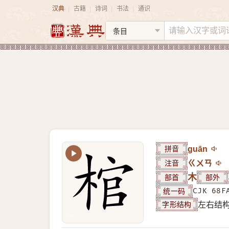
汉典
古籍
诗词
书法
通识
|
|
|
|
拼音
guān
注音
ㄍㄨㄢ
部首
木
部外
统一码
CJK 68F
字形结构
左右结