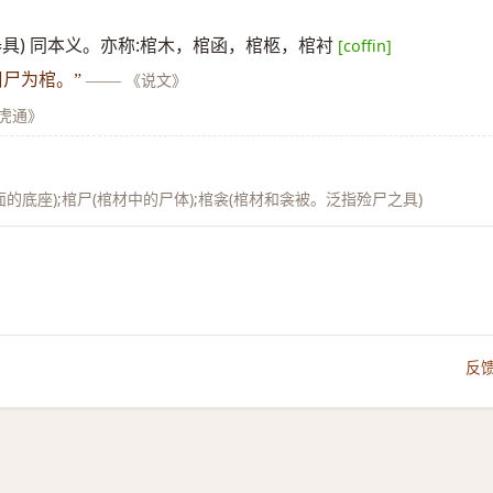
具) 同本义。亦称:棺木，棺函，棺柩，棺衬
[coffin]
周尸为棺。”
——
《说文》
虎通》
面的底座);棺尸(棺材中的尸体);棺衾(棺材和衾被。泛指殓尸之具)
反