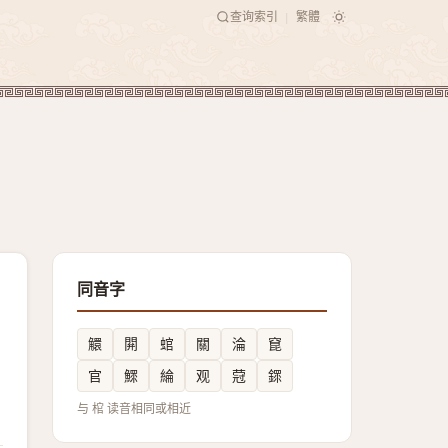
查询索引
繁體
|
同音字
䚪
閞
䗆
關
淪
窤
官
鰥
綸
观
蒄
䤽
与 棺 读音相同或相近