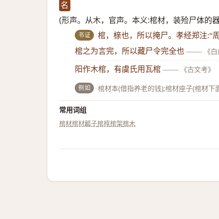
名
(形声。从木，官声。本义:棺材，装殓尸体的器
书证
棺，榇也，所以掩尸。孝经郑注:“
棺之为言完，所以藏尸令完全也
——
《白
阳作木棺，有虞氏用瓦棺
——
《古文考》
例如
棺材本(借指养老的钱);棺材座子(棺材下
常用词组
棺材
棺材瓤子
棺椁
棺架
棺木