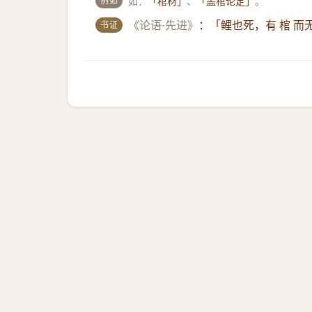
例如
如：
、
。
「棺材」
「盖棺论定」
书证
《论语·先进》
：
「鲤也死，有 棺 