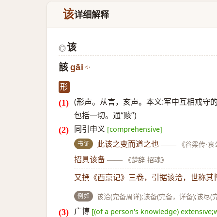
该
详细解释
该
◎
該
gāi
形
(形声。从言，亥声。本义:军中互相戒守的
包括一切。通“赅”)
同引申义
[comprehensive]
书证
此该之变而道之也
——
《谷梁传·哀
招具该备
——
《楚辞·招魂》
又撰《西京记》三卷，引据该洽，世称其
例如
该洽(完备周详);该备(完备，详备);该尽(
广博
[(of a person's knowledge) extensive;