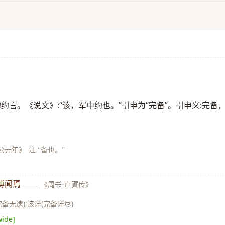
约言。《说文》:“该，军中约也。”引申为“完备”。引申义:完备
公元年》
注:“备也。”
博闻焉
——
《周书·卢寊传》
完备无遗);该详(完备详尽)
wide]