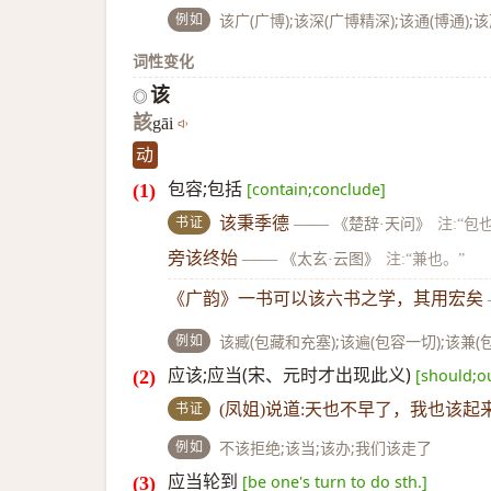
例如
该广(广博);该深(广博精深);该通(博通);
词性变化
该
◎
該
gāi
动
包容;包括
[contain;conclude]
书证
该秉季德
——
《楚辞·天问》
注:“包
旁该终始
——
《太玄·云图》
注:“兼也。”
《广韵》一书可以该六书之学，其用宏矣
例如
该臧(包藏和充塞);该遍(包容一切);该兼(
应该;应当(宋、元时才出现此义)
[should;o
书证
(凤姐)说道:天也不早了，我也该起
例如
不该拒绝;该当;该办;我们该走了
应当轮到
[be one's turn to do sth.]