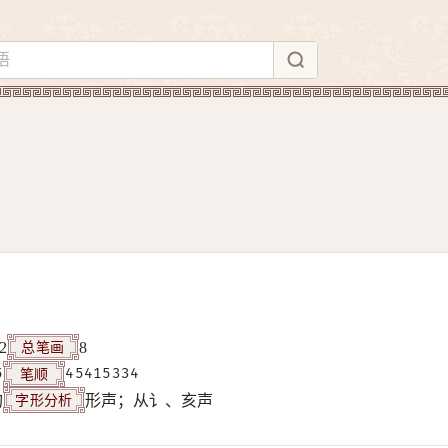
总笔画
2
8
笔顺
5
45415334
字形分析
构
形声；从讠、亥声