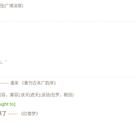
该茂(广博深厚)
也。”
——
潘来 《重刊古本广韵序》
包容，兼容);该天(遮天);该括(包罗，概括)
ught to]
来了
——
《红楼梦》