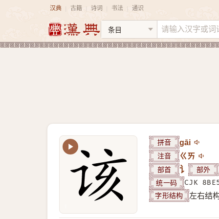
汉典
古籍
诗词
书法
通识
|
|
|
|
拼音
gāi
注音
ㄍㄞ
部首
讠
部外
统一码
CJK 8BE
字形结构
左右结