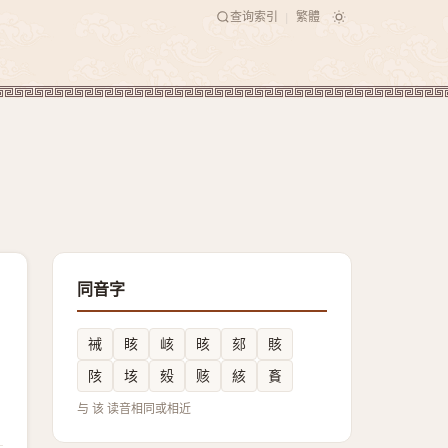
查询索引
繁體
|
同音字
祴
䀭
峐
晐
郂
賅
陔
垓
㱾
赅
絯
賌
与 该 读音相同或相近