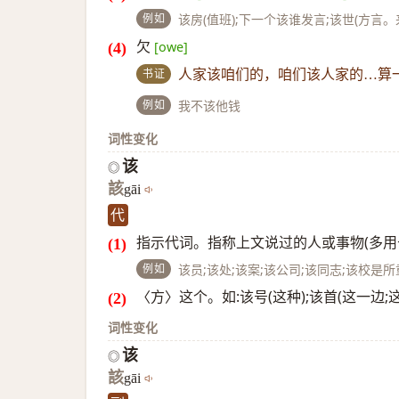
例如
该房(值班);下一个该谁发言;该世(方言。
欠
[owe]
书证
人家该咱们的，咱们该人家的…算
例如
我不该他钱
词性变化
该
◎
該
gāi
代
指示代词。指称上文说过的人或事物(多用
例如
该员;该处;该案;该公司;该同志;该校是
〈方〉这个。如:该号(这种);该首(这一边;这)
词性变化
该
◎
該
gāi