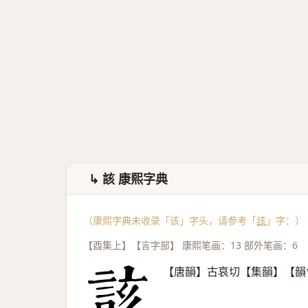
↳ 該 康熙字典
（康熙字典未收录「该」字头，请参考「
該
」字：）
【酉集上】【言字部】 康熙笔画：13 部外笔画：6
【唐韻】古哀切【集韻】【韻