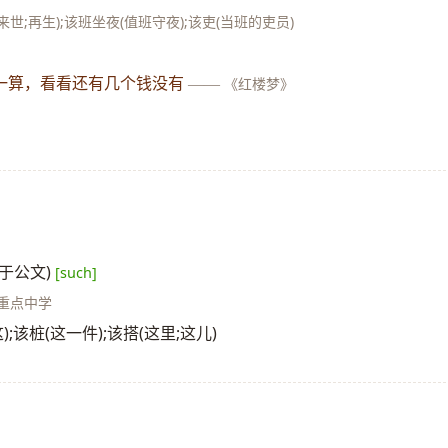
来世;再生);该班坐夜(值班守夜);该吏(当班的吏员)
一算，看看还有几个钱没有
——
《红楼梦》
于公文)
[such]
所重点中学
;该桩(这一件);该搭(这里;这儿)