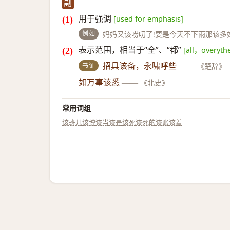
副
用于强调
[used for emphasis]
例如
妈妈又该唠叨了!要是今天不下雨那该多
表示范围，相当于“全”、“都”
[all，overyth
书证
招具该备，永啸呼些
——
《楚辞》
如万事该悉
——
《北史》
常用词组
该班儿
该博
该当
该是
该死
该死的
该账
该着