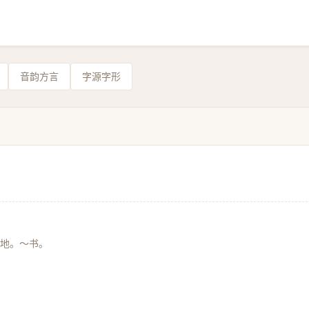
音韵方言
字源字形
地。～书。