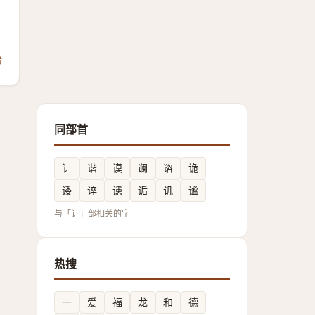
馈
同部首
讠
谐
谟
谰
谘
诡
诿
谇
䜨
诟
讥
谧
与「讠」部相关的字
热搜
一
爱
福
龙
和
德