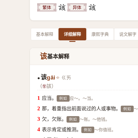
繁体
异体
基本解释
详细解释
康熙字典
说文解字
该
基本解释
该
gāi
ㄍㄞ
●
（
該）
应当。
应～。～当。
例如
那，着重指出前面说过的人或事物。
～
例如
欠，欠账。
～账。～他钱。
例如
表示肯定或推测。
～你值班。
例如