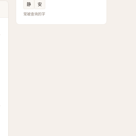
静
安
常被查询的字
，