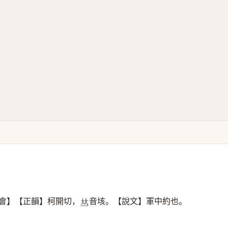
會】【正韻】柯開切，
音垓。【說文】軍中約也。
𠀤