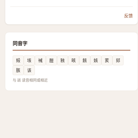
反馈
同音字
㱾
垓
祴
䐩
豥
晐
䬵
姟
荄
郂
胲
该
与 該 读音相同或相近