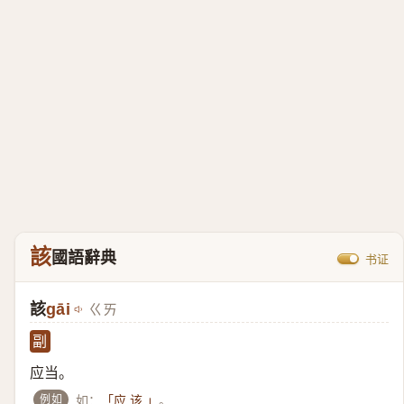
該
國語辭典
书证
該
gāi
ㄍㄞ
副
应当。
例如
如：
。
「应 该 」