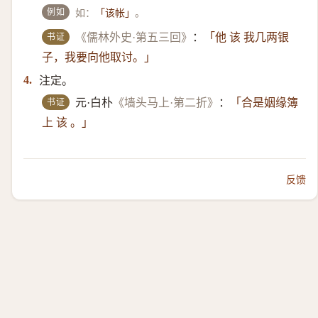
例如
如：
。
「该帐」
书证
《儒林外史·第五三回》
：
「他 该 我几两银
子，我要向他取讨。」
注定。
4.
书证
元·白朴
《墙头马上·第二折》
：
「合是姻缘簿
上 该 。」
反馈