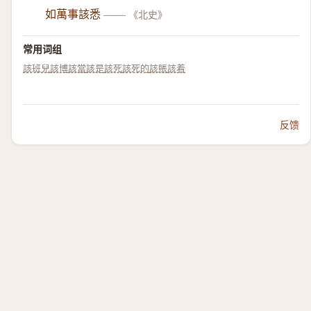
如萬事該悉
——
《北史》
常用词组
該班兒
該博
該當
該是
該死
該死的
該賬
該着
反馈