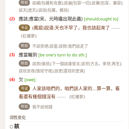
例如
該臧(包藏和充塞);該遍(包容一切);該兼(包容，兼容);
該天(遮天);該括(包羅，概括)
應該;應當(宋、元時纔出現此義)
[should;ought to]
书证
(鳳姐)說道:天也不早了，我也該起來了
——
《紅樓夢》
例如
不該拒絕;該當;該辦;我們該走了
應當輪到
[be one's turn to do sth.]
例如
該房(值班);下一個該誰發言;該世(方言。來世;再生);
該班坐夜(值班守夜);該吏(當班的吏員)
欠
[owe]
书证
人家該咱們的，咱們該人家的…算一算，看
看還有幾個錢沒有
——
《紅樓夢》
例如
我不該他錢
词性变化
該
◎