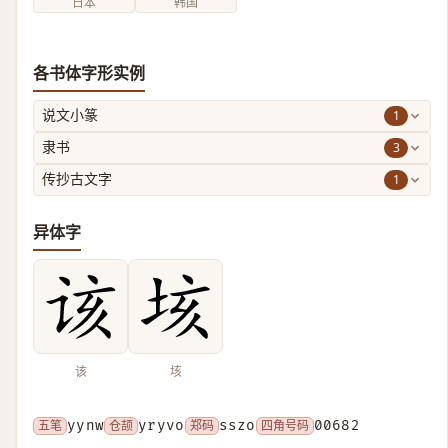
日本
韩国
各书体字形实例
1
说文小篆
3
隶书
1
传抄古文字
异体字
该
垓
五笔
yynw
仓颉
yryvo
郑码
sszo
四角号码
00682