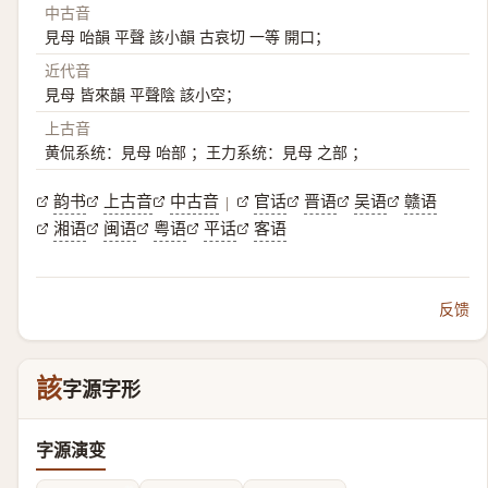
中古音
見母 咍韻 平聲 該小韻 古哀切 一等 開口；
近代音
見母 皆來韻 平聲陰 該小空；
上古音
黄侃系统：見母 咍部 ；王力系统：見母 之部 ；
韵书
上古音
中古音
官话
晋语
吴语
赣语
|
湘语
闽语
粤语
平话
客语
反馈
該
字源字形
字源演变