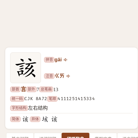
拼音
gāi
注音
ㄍㄞ
言
部首
部外
总笔画
7
13
统一码
CJK 8A72
笔顺
4111251415334
字形结构
左右结构
简体
异体