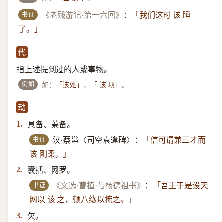
书证
《老残游记·第一六回》
：
「我们这时 该 睡
了。」
代
指上述提到过的人或事物。
例如
如：
、
。
「该处」
「 该 项」
动
具备、兼备。
1.
书证
汉·蔡邕〈司空袁逢碑〉：
「信可谓兼三才而
该 刚柔。」
囊括、网罗。
2.
书证
《文选·曹植·与杨德祖书》
：
「吾王于是设天
网以 该 之，顿八纮以掩之。」
欠。
3.