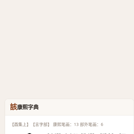
該
康熙字典
【酉集上】【言字部】 康熙笔画：13 部外笔画：6