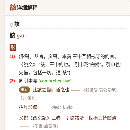
該
详细解释
該
◎
該
gāi
形
(形聲。从言，亥聲。本義:軍中互相戒守的約言。
《說文》:“該，軍中約也。”引申爲“完備”。引申義:
完備，包括一切。通“賅”)
同引申義
[comprehensive]
书证
此該之變而道之也
——
《穀梁傳·哀公元年》
注:“備也。”
招具該備
——
《楚辭·招魂》
又撰《西京記》三卷，引據該洽，世稱其博聞焉
——
《周書·盧寊傳》