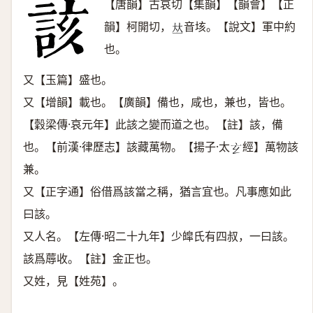
【唐韻】古哀切【集韻】【韻會】【正
韻】柯開切，
音垓。【說文】軍中約
𠀤
也。
又【玉篇】盛也。
又【增韻】載也。【廣韻】備也，咸也，兼也，皆也。
【穀梁傳·哀元年】此該之變而道之也。【註】該，備
也。【前漢·律歷志】該藏萬物。【揚子·太
經】萬物該
𤣥
兼。
又【正字通】俗借爲該當之稱，猶言宜也。凡事應如此
曰該。
又人名。【左傳·昭二十九年】少皡氏有四叔，一曰該。
該爲蓐收。【註】金正也。
又姓，見【姓苑】。