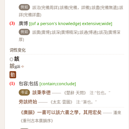
例如
該洽(完備周詳);該備(完備，詳備);該盡(完備無遺);該
詳(完備詳盡)
廣博
[(of a person's knowledge) extensive;wide]
例如
該廣(廣博);該深(廣博精深);該通(博通);該茂(廣博深
厚)
词性变化
該
◎
該
gāi
動
包容;包括
[contain;conclude]
书证
該秉季德
——
《楚辭·天問》
注:“包也。”
旁該終始
——
《太玄·雲圖》
注:“兼也。”
《廣韻》一書可以該六書之學，其用宏矣
——
潘來
《重刊古本廣韻序》