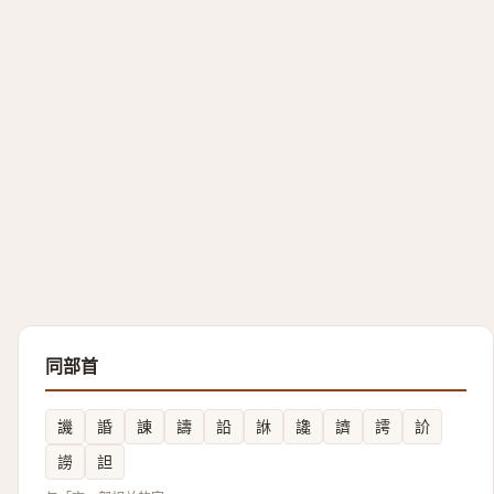
同部首
譏
諙
諌
譸
䛇
䛙
䜛
䜞
謣
䚸
䜎
詚