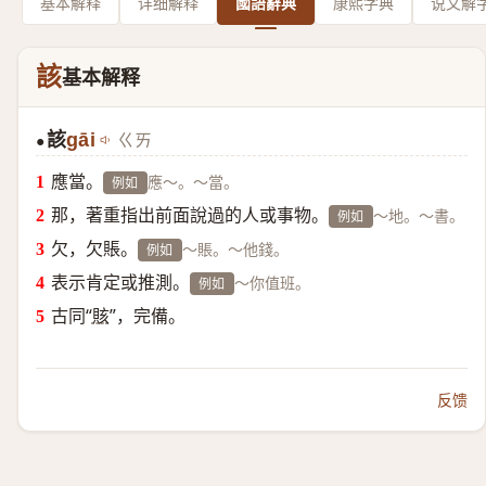
基本解释
详细解释
國語辭典
康熙字典
说文解
該
基本解释
該
gāi
ㄍㄞ
●
應當。
應～。～當。
例如
那，著重指出前面說過的人或事物。
～地。～書。
例如
欠，欠賬。
～賬。～他錢。
例如
表示肯定或推測。
～你值班。
例如
古同“
賅
”，完備。
反馈