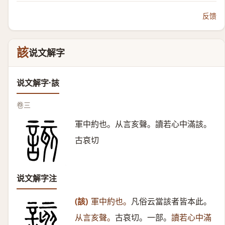
反馈
該
说文解字
说文解字·該
卷三
軍中約也。从言亥聲。讀若心中滿該。
古哀切
说文解字注
(該)
軍中約也。
凡俗云當該者皆本此。
从言亥聲。
古哀切。一部。
讀若心中滿