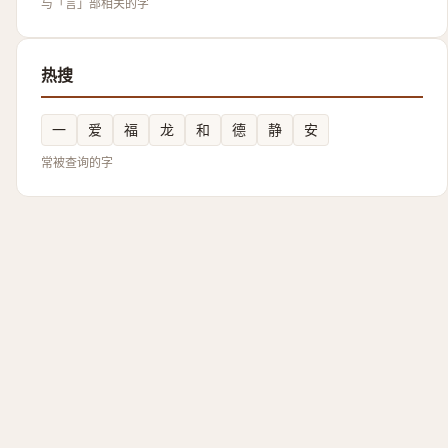
与「言」部相关的字
热搜
一
爱
福
龙
和
德
静
安
常被查询的字