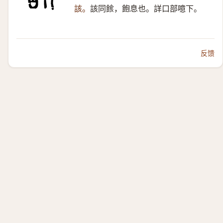
該。
該同餩，飽息也。詳口部噫下。
反馈