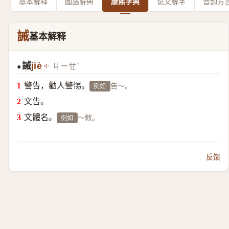
基本解释
國語辭典
康熙字典
说文解字
音韵方
誡
基本解释
誡
jiè
ㄐㄧㄝˋ
●
警告，勸人警惕。
告～。
例如
文告。
文體名。
～敕。
例如
反馈