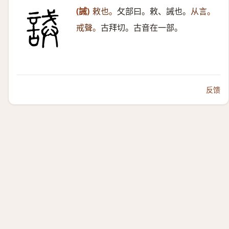
(誡)
敕也。
攵部曰。敕、誡也。
从言。
戒聲。
古拜切。古音在一部。
反馈