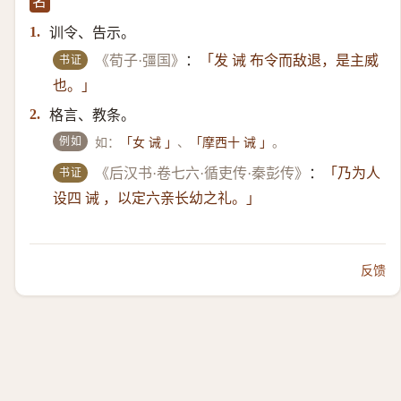
名
训令、告示。
1.
书证
《荀子·彊国》
：
「发 诫 布令而敌退，是主威
也。」
格言、教条。
2.
例如
如：
、
。
「女 诫 」
「摩西十 诫 」
书证
《后汉书·卷七六·循吏传·秦彭传》
：
「乃为人
设四 诫 ，以定六亲长幼之礼。」
反馈