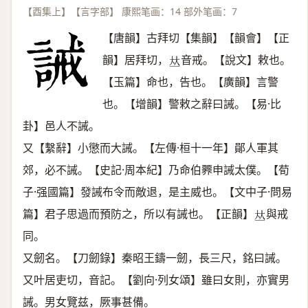
【酉集上】【言字部】 康熙笔画：14 部外笔画：7
【唐韻】古拜切【集韻】【韻會】【正
韻】居拜切，
音戒。【說文】敕也。
𠀤
【玉篇】命也，告也。【廣韻】言警
也。【增韻】警敕之辭曰誡。【易·比
卦】邑人不誡。
又【繫辭】小懲而大誡。【左傳·桓十一年】鄖人軍其
郊，必不誡。【史記·周本紀】乃命伯臩申誡太僕。【荀
子·强國篇】發誡布令而敵退，是主威也。【文中子·問易
篇】君子思過而預防之，所以有誡也。【正韻】
與戒
𠀤
同。
又劒名。【刀劒錄】秦昭王鑄一劒，長三尺，銘曰誡。
又叶居吏切，音記。【劉向·列女頌】雖曰女則，亦實男
誡。男女覽兹，厥事甚備。