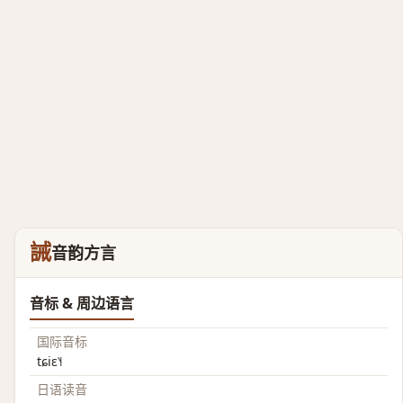
誡
音韵方言
音标 & 周边语言
国际音标
tɕiɛ˥˧
日语读音