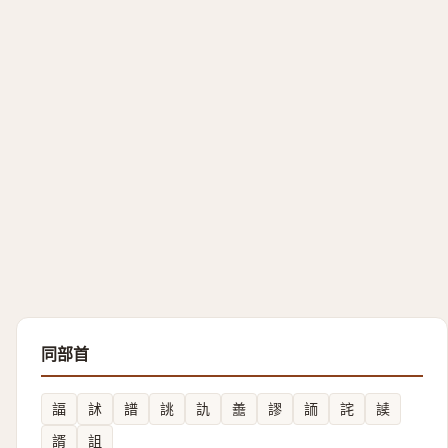
同部首
諨
訹
譜
誂
訅
譱
謬
䛔
詫
䜁
諝
詛