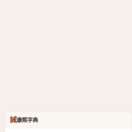
誡
康熙字典