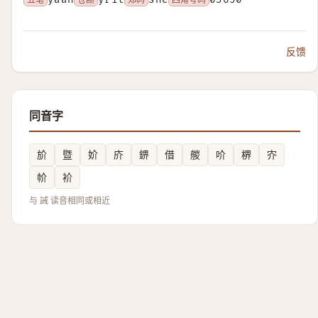
反馈
同音字
斺
暨
妎
庎
鎅
借
艐
吤
楐
㝏
㠹
衸
与 誡 读音相同或相近