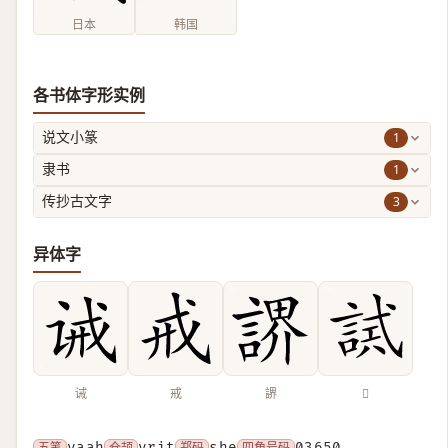
日本
韩国
各书体字形实例
1
说文小篆
1
隶书
3
传抄古文字
异体字
诫
戒
䛺
𧪖
五笔
yaah
仓颉
yrit
郑码
she
四角号码
03650