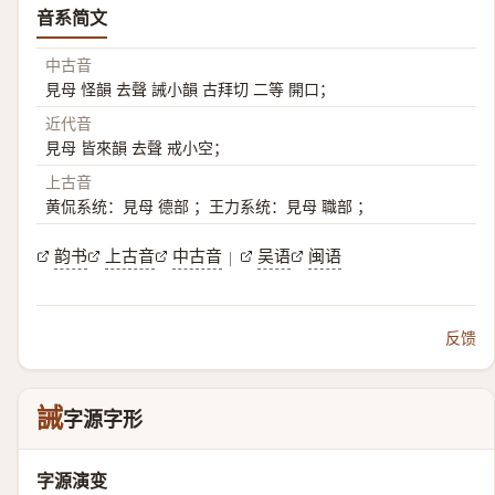
音系简文
中古音
見母 怪韻 去聲 誡小韻 古拜切 二等 開口；
近代音
見母 皆來韻 去聲 戒小空；
上古音
黄侃系统：見母 德部 ；王力系统：見母 職部 ；
韵书
上古音
中古音
吴语
闽语
|
反馈
誡
字源字形
字源演变