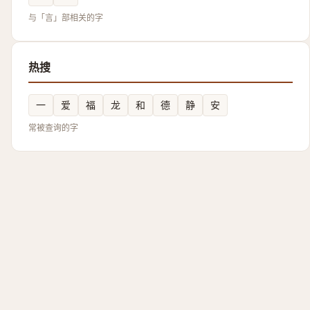
与「言」部相关的字
热搜
一
爱
福
龙
和
德
静
安
常被查询的字