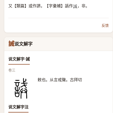
又【類篇】或作䛺。【字彙補】譌作
，非。
𧪖
反馈
誡
说文解字
说文解字·誡
卷三
敕也。从言戒聲。古拜切
说文解字注