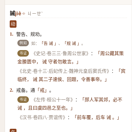
誡
jiè
ㄐㄧㄝˋ
动
警告、规劝。
1.
例如
如：
、
。
「告 诫 」
「规 诫 」
书证
《史记·卷三三·鲁周公世家》
：
「周公藏其策
金縢匮中， 诫 守者勿敢言。」
《北史·卷十三·后妃传上·魏神元皇后窦氏传》
：
「宾
临终， 诫 其二子速侯、回题，令善事帝。」
戒备。通
。
2.
「戒」
书证
《左传·桓公十一年》
：
「郧人军其郊，必不
诫 ，且曰虞四邑之至也。」
《汉书·卷四八·贾谊传》
：
「前车覆，后车 诫 。」