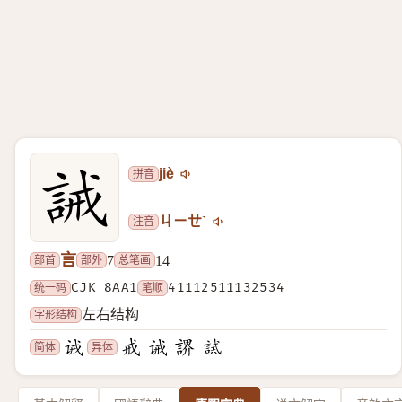
拼音
jiè
注音
ㄐㄧㄝˋ
言
部首
部外
总笔画
7
14
统一码
CJK 8AA1
笔顺
41112511132534
字形结构
左右结构
简体
异体