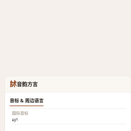
訹
音韵方言
音标 & 周边语言
国际音标
ɕy˥˧