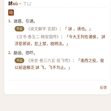
訹
xù
ㄒㄩˋ
动
迷惑、引诱。
1.
书证
《说文解字·言部》
：
「 訹 ，诱也。」
《汉书·卷五二·韩安国传》
：
「今大王列在诸侯， 訹
浮臣邪说，犯上禁，桡明法。」
胁迫、恐吓。
2.
书证
《宋史·卷三六五·岳飞传》
：
「淮西之役，俊
以前途粮乏 訹 飞，飞不为止。」
反馈