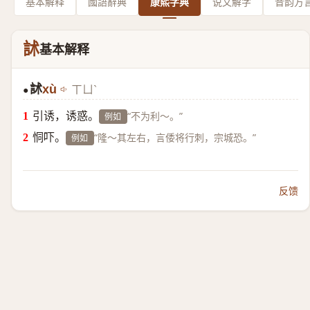
基本解释
國語辭典
康熙字典
说文解字
音韵方
訹
基本解释
訹
xù
ㄒㄩˋ
●
引诱，诱惑。
“不为利～。”
例如
恫吓。
“隆～其左右，言倭将行刺，宗城恐。”
例如
反馈