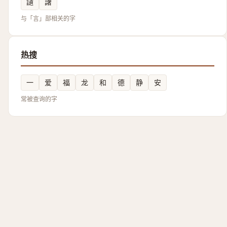
讉
譇
与「言」部相关的字
热搜
一
爱
福
龙
和
德
静
安
常被查询的字