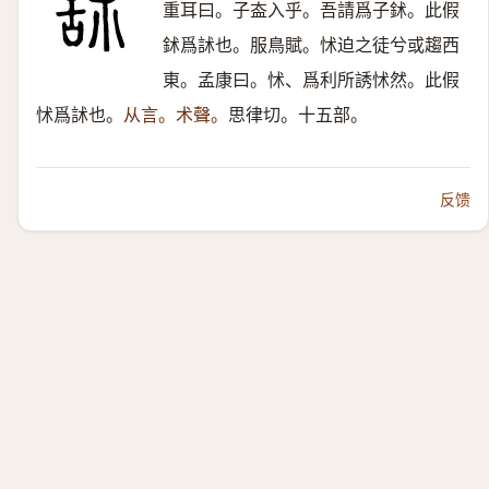
重耳曰。子盇入乎。吾請爲子鉥。此假
鉥爲訹也。服鳥賦。怵迫之徒兮或趨西
東。孟康曰。怵、爲利所誘怵然。此假
怵爲訹也。
从言。术聲。
思律切。十五部。
反馈