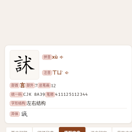
拼音
xù
注音
ㄒㄩˋ
言
部首
部外
总笔画
7
12
统一码
CJK 8A39
笔顺
411125112344
字形结构
左右结构
异体