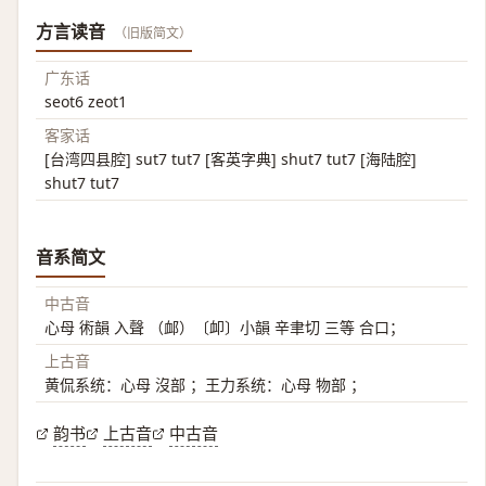
方言读音
（旧版简文）
广东话
seot6 zeot1
客家话
[台湾四县腔] sut7 tut7 [客英字典] shut7 tut7 [海陆腔]
shut7 tut7
音系简文
中古音
心母 術韻 入聲 （䘏）〔卹〕小韻 辛聿切 三等 合口；
上古音
黄侃系统：心母 沒部 ；王力系统：心母 物部 ；
韵书
上古音
中古音