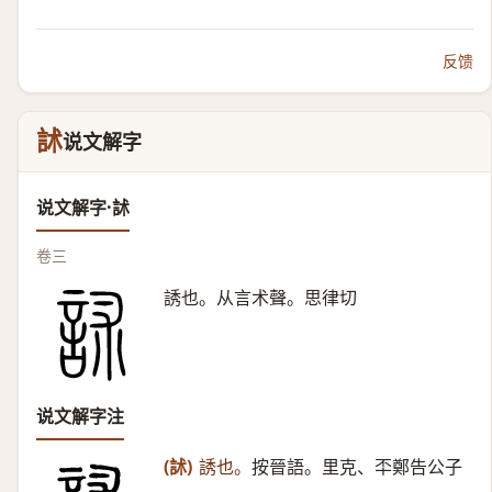
反馈
訹
说文解字
说文解字·訹
卷三
誘也。从言术聲。思律切
说文解字注
(訹)
誘也。
按晉語。里克、㔻鄭告公子