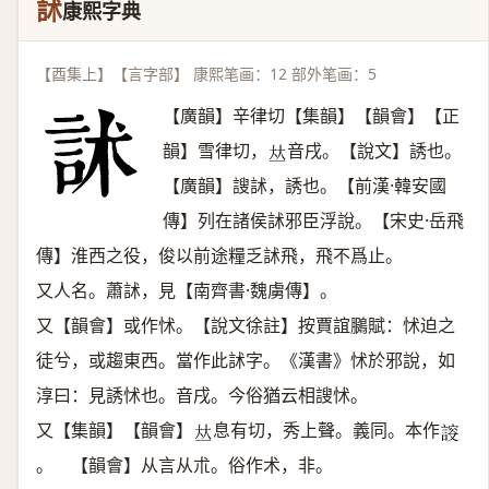
訹
康熙字典
【酉集上】【言字部】 康熙笔画：12 部外笔画：5
【廣韻】辛律切【集韻】【韻會】【正
韻】雪律切，
音戌。【說文】誘也。
𠀤
【廣韻】謏訹，誘也。【前漢·韓安國
傳】列在諸侯訹邪臣浮說。【宋史·岳飛
傳】淮西之役，俊以前途糧乏訹飛，飛不爲止。
又人名。蕭訹，見【南齊書·魏虜傳】。
又【韻會】或作怵。【說文徐註】按賈誼鵩賦：怵迫之
徒兮，或趨東西。當作此訹字。《漢書》怵於邪說，如
淳曰：見誘怵也。音戌。今俗猶云相謏怵。
又【集韻】【韻會】
息有切，秀上聲。義同。本作
𠀤
𧩮
。 【韻會】从言从朮。俗作术，非。