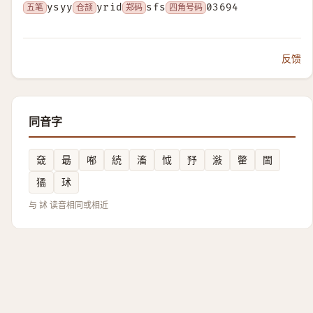
五笔
ysyy
仓颉
yrid
郑码
sfs
四角号码
03694
反馈
同音字
㚜
朂
喐
続
滀
怴
㐨
潊
䨆
䦗
獝
㺷
与 訹 读音相同或相近