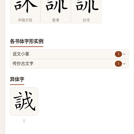
中国大陆
香港
台湾
各书体字形实例
1
说文小篆
1
传抄古文字
异体字
𧧐