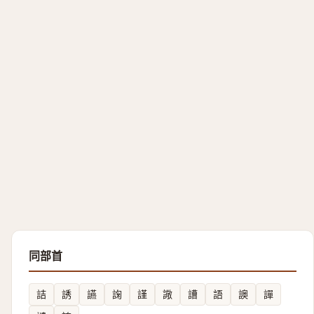
同部首
詰
誘
讌
諊
謹
䜘
䜊
語
䜒
譂