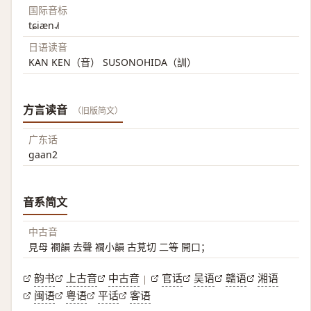
国际音标
tɕiæn˨˩˦
日语读音
KAN KEN（音） SUSONOHIDA（訓）
方言读音
（旧版简文）
广东话
gaan2
音系简文
中古音
見母 襉韻 去聲 襉小韻 古莧切 二等 開口；
韵书
上古音
中古音
官话
吴语
赣语
湘语
|
闽语
粤语
平话
客语