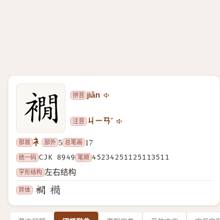
拼音
jiǎn
注音
ㄐㄧㄢˇ
衤
部首
部外
总笔画
5
17
统一码
CJK 8949
笔顺
45234251125113511
字形结构
左右结构
异体