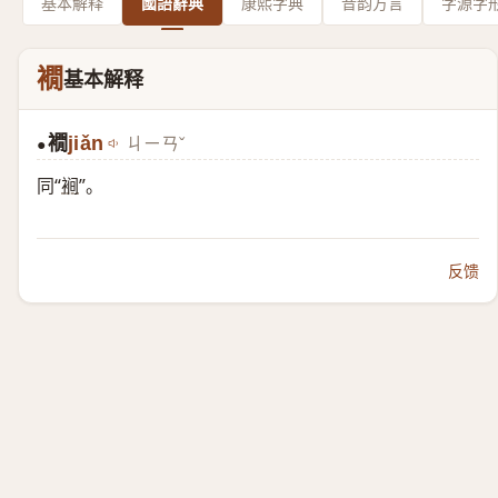
基本解释
國語辭典
康熙字典
音韵方言
字源字
襉
基本解释
襉
jiǎn
ㄐㄧㄢˇ
●
同“
裥
”。
反馈