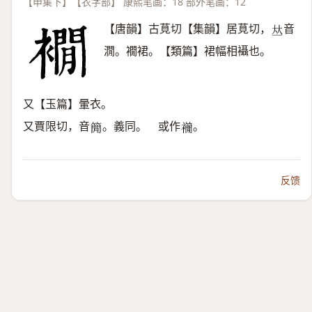
【申集下】【衣字部】 康熙笔画：18 部外笔画：12
【唐韻】古莧切【集韻】居莧切，
音
𠀤
㵎。襉裙。【類篇】裙幅相襵也。
又【玉篇】暈衣。
又賈限切，音
。義同。 或作
。
𥳑
𧟉
反馈