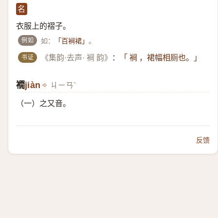
名
衣服上的褶子。
例如
如：
。
「百裥裙」
书证
《集韵·去声· 裥 韵》
：
「 裥 ，裙幅相厕也。」
襉
​jiàn
ㄐㄧㄢˋ
（一）​之又音。
反馈