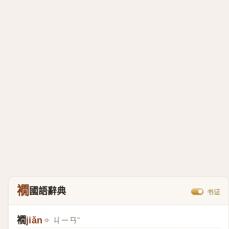
襉
國語辭典
书证
襉
jiǎn
ㄐㄧㄢˇ