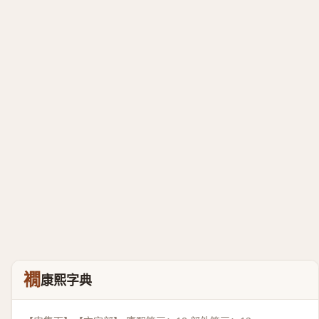
襉
康熙字典