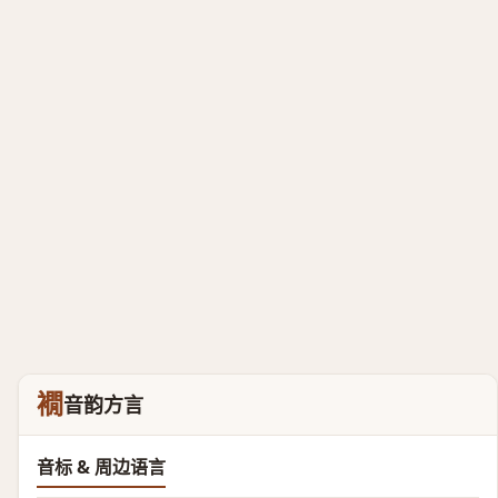
襉
音韵方言
音标 & 周边语言