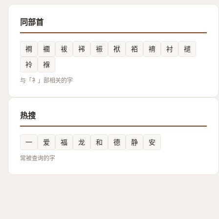
同部首
襇
䙟
袚
䘟
裖
袱
袹
䘻
衬
褪
袊
褓
与「衤」部相关的字
热搜
一
爱
福
龙
和
德
静
安
常被查询的字