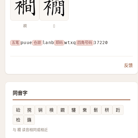
襇
𧟉
五笔
puue
仓颉
lanb
郑码
wtxq
四角号码
37220
反馈
同音字
硷
挸
锏
検
鐗
䮿
䵡
鬋
䄯
䟰
检
籛
与 襉 读音相同或相近