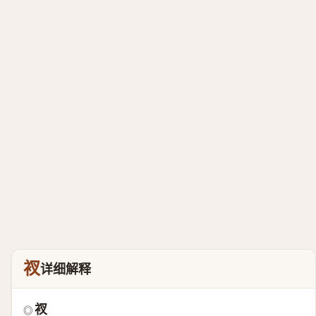
衩
详细解释
衩
◎