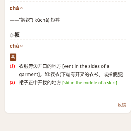
chǎ
——“裤衩”( kùchǎ):短裤
衩
◎
chà
名
衣服旁边开口的地方 [vent in the sides of a
garment]。如:衩衣(下端有开叉的衣衫。或指便服)
裙子正中开衩的地方
[slit in the middle of a skirt]
反馈