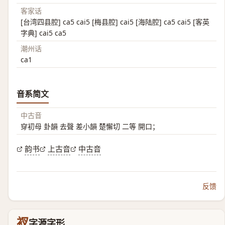
客家话
[台湾四县腔] ca5 cai5 [梅县腔] cai5 [海陆腔] ca5 cai5 [客英
字典] cai5 ca5
潮州话
ca1
音系简文
中古音
穿初母 卦韻 去聲 差小韻 楚懈切 二等 開口；
韵书
上古音
中古音
反馈
衩
字源字形