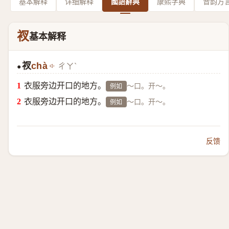
基本解释
详细解释
國語辭典
康熙字典
音韵方
衩
基本解释
衩
chà
ㄔㄚˋ
●
衣服旁边开口的地方。
～口。开～。
例如
衣服旁边开口的地方。
～口。开～。
例如
反馈