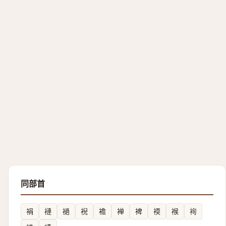
同部首
裐
褳
䙤
䘽
襜
褝
裨
䙇
䙈
䘩