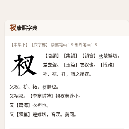
衩
康熙字典
【申集下】【衣字部】 康熙笔画：9 部外笔画：3
【唐韻】【集韻】【韻會】
楚懈切，
𠀤
差去聲。【玉篇】衣衩也。【博雅】
䘯、袺、衽，謂之褸衩。
又衩、衸、袥，
膝也。
𧙞
又裙衩。【李商隱詩】裙衩芙蓉小。
又【篇海】衣袒也。
又【類篇】楚嫁切，音汊。義同。