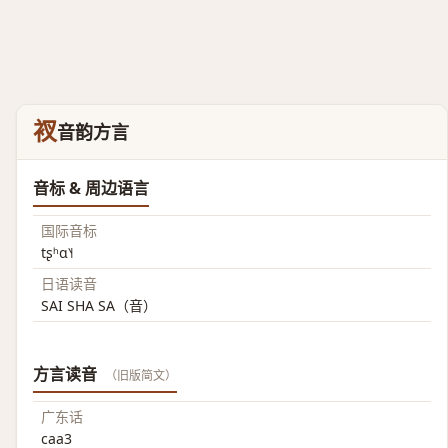
衩
音韵方言
音标 & 周边语言
国际音标
tʂʰɑ˥˧
日语读音
SAI SHA SA（音）
方言读音
（旧版简文）
广东话
caa3