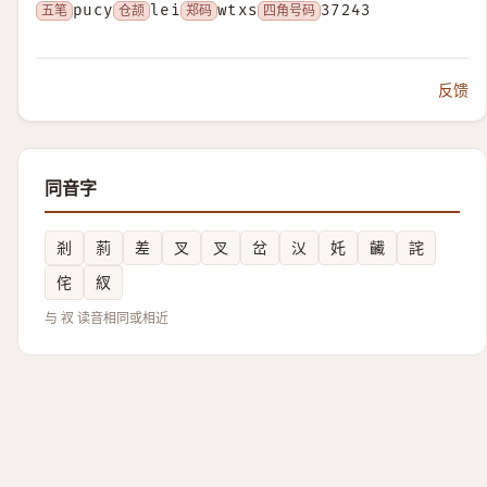
五笔
pucy
仓颉
lei
郑码
wtxs
四角号码
37243
反馈
同音字
剎
䓭
差
叉
叉
岔
㲼
奼
䶪
詫
侘
紁
与 衩 读音相同或相近