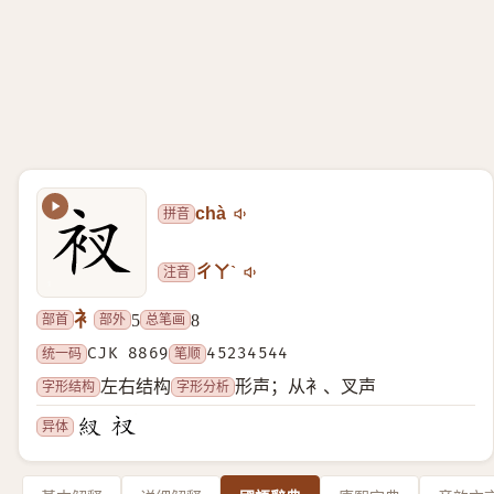
拼音
chà
注音
ㄔㄚˋ
衤
部首
部外
总笔画
5
8
统一码
CJK 8869
笔顺
45234544
字形结构
字形分析
左右结构
形声；从衤、叉声
异体