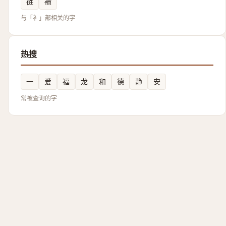
裢
襀
与「衤」部相关的字
热搜
一
爱
福
龙
和
德
静
安
常被查询的字