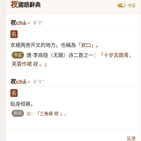
衩
國語辭典
书证
衩
chà
ㄔㄚˋ
名
衣裙两旁开叉的地方。也稱為
。
「衩口」
书证
唐·李商隐〈无题〉诗二首之一：
「十岁去踏青，
芙蓉作裙 衩 。」
衩
chǎ
ㄔㄚˇ
名
贴身短裤。
例如
如：
。
「三角裤 衩 」
反馈