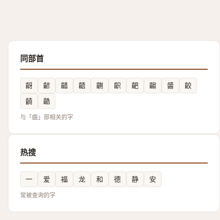
同部首
齖
齴
齰
齬
䶡
齞
䶕
齺
䶠
齩
齮
䶜
与「齒」部相关的字
热搜
一
爱
福
龙
和
德
静
安
常被查询的字