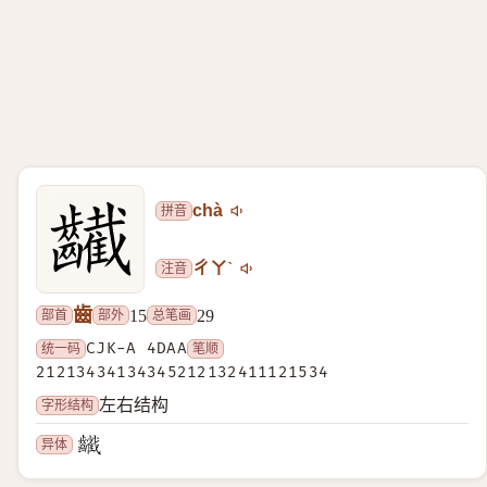
拼音
chà
注音
ㄔㄚˋ
齒
部首
部外
总笔画
15
29
统一码
CJK-A 4DAA
笔顺
21213434134345212132411121534
字形结构
左右结构
异体