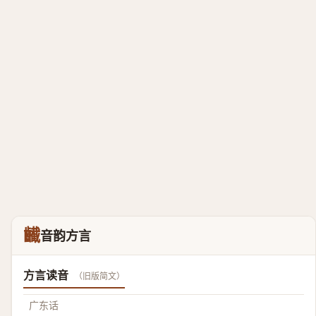
䶪
音韵方言
方言读音
（旧版简文）
广东话