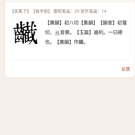
【亥集下】【齒字部】 康熙笔画：29 部外笔画：14
【廣韻】初八切【集韻】【韻會】初戛
切，
音察。【玉篇】齒利。一曰磣
𠀤
也。【廣韻】作䶪。
反馈