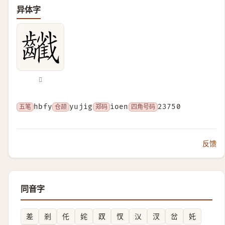
异体字
𪙻
五笔
hbfy
仓颉
yujig
郑码
ioen
四角号码
23750
反馈
同音字
差
剎
仛
姹
䟕
㣾
㲼
汊
岔
奼