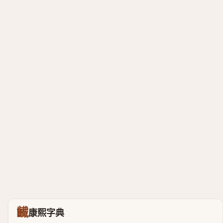
䶪
康熙字典