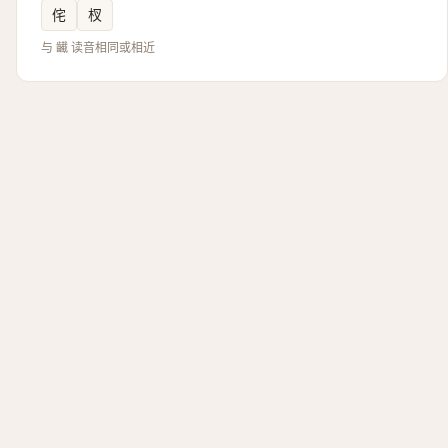
侘
杈
与 䶪 读音相同或相近