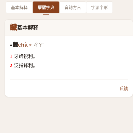
基本解释
康熙字典
音韵方言
字源字形
䶪
基本解释
䶪
chà
ㄔㄚˋ
●
牙齿锐利。
泛指锋利。
反馈