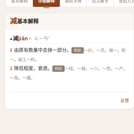
基本解释
详细解释
康熙字典
说文解字
音韵方
减
基本解释
减
jiǎn
ㄐㄧㄢˇ
●
由原有数量中去掉一部分。
～价。～员。缩～。削
例如
～。偷工～料。
降低程度，衰退。
～轻。～弱。～少。～色。～产。
例如
～免。～缓。
反馈