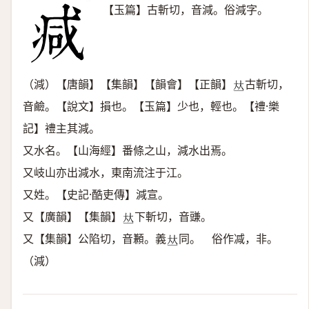
【玉篇】古斬切，音減。俗減字。
（減）【唐韻】【集韻】【韻會】【正韻】
古斬切，
𠀤
音鹼。【說文】損也。【玉篇】少也，輕也。【禮·樂
記】禮主其減。
又水名。【山海經】番條之山，減水出焉。
又岐山亦出減水，東南流注于江。
又姓。【史記·酷吏傳】減宣。
又【廣韻】【集韻】
下斬切，音豏。
𠀤
又【集韻】公陷切，音䫡。義
同。 俗作减，非。
𠀤
（減）