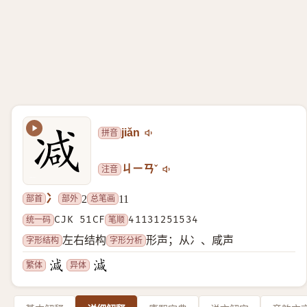
拼音
jiǎn
注音
ㄐㄧㄢˇ
冫
部首
部外
总笔画
2
11
统一码
CJK 51CF
笔顺
41131251534
字形结构
字形分析
左右结构
形声；从冫、咸声
繁体
异体