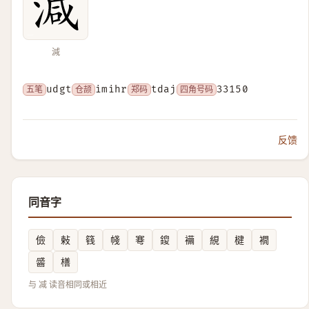
減
五笔
udgt
仓颉
imihr
郑码
tdaj
四角号码
33150
反馈
同音字
儉
㪝
篯
帴
弿
鎫
襺
絸
楗
襉
䶠
橏
与 减 读音相同或相近