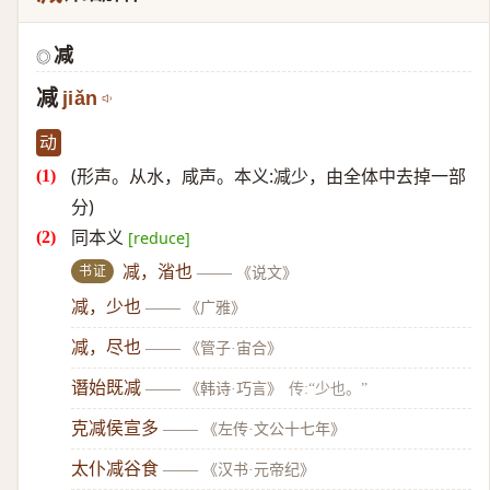
减
◎
减
jiǎn
动
(形声。从水，咸声。本义:减少，由全体中去掉一部
分)
同本义
[reduce]
书证
减，渻也
——
《说文》
减，少也
——
《广雅》
减，尽也
——
《管子·宙合》
谮始既减
——
《韩诗·巧言》
传:“少也。”
克减侯宣多
——
《左传·文公十七年》
太仆减谷食
——
《汉书·元帝纪》