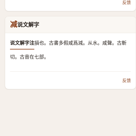
反馈
减
说文解字
说文解字注
損也。
古書多假咸爲減。
从水。咸聲。
古斬
切。古音在七部。
反馈