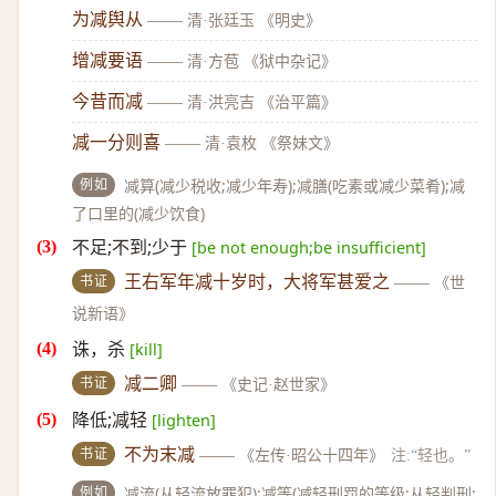
为减舆从
——
清·张廷玉 《明史》
增减要语
——
清·方苞 《狱中杂记》
今昔而减
——
清·洪亮吉 《治平篇》
减一分则喜
——
清·袁枚 《祭妹文》
例如
减算(减少税收;减少年寿);减膳(吃素或减少菜肴);减
了口里的(减少饮食)
不足;不到;少于
[be not enough;be insufficient]
书证
王右军年减十岁时，大将军甚爱之
——
《世
说新语》
诛，杀
[kill]
书证
减二卿
——
《史记·赵世家》
降低;减轻
[lighten]
书证
不为末减
——
《左传·昭公十四年》
注:“轻也。”
例如
减流(从轻流放罪犯);减等(减轻刑罚的等级;从轻判刑;