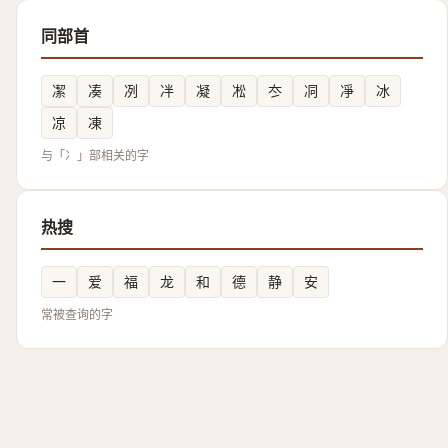
同部首
㓗
凑
冽
冸
凝
凇
冭
㓊
凈
冰
凉
凍
与「冫」部相关的字
热搜
一
爱
福
龙
和
德
静
安
常被查询的字