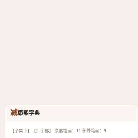
减
康熙字典
【子集下】【冫字部】 康熙笔画：11 部外笔画：9