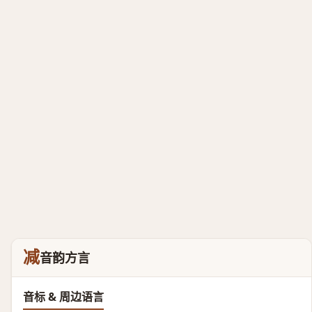
减
音韵方言
音标 & 周边语言