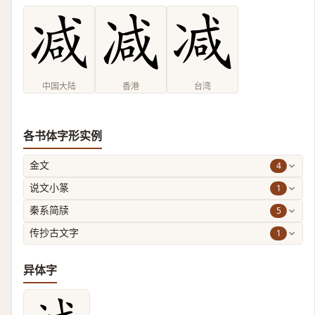
中国大陆
香港
台湾
各书体字形实例
4
金文
1
说文小篆
5
秦系简牍
1
传抄古文字
异体字