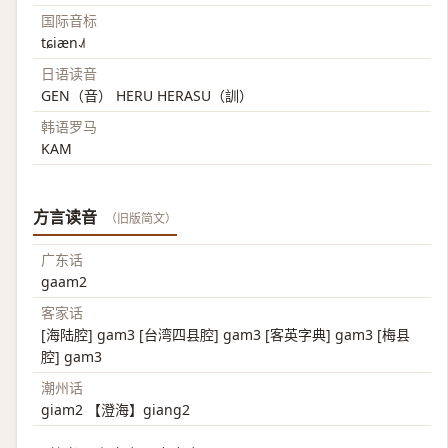
国际音标
tɕiæn˨˩˦
日语读音
GEN（音） HERU HERASU（訓）
韩语罗马
KAM
方言读音
（旧版简文）
广东话
gaam2
客家话
[海陆腔] gam3 [台湾四县腔] gam3 [客英字典] gam3 [梅县
腔] gam3
潮州话
giam2 【澄海】giang2