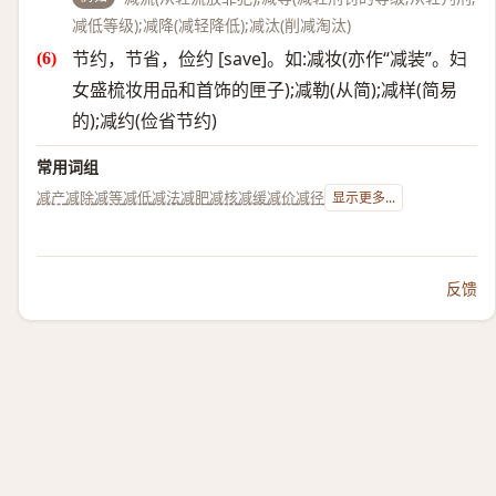
减低等级);减降(减轻降低);减汰(削减淘汰)
节约，节省，俭约 [save]。如:减妆(亦作“减装”。妇
女盛梳妆用品和首饰的匣子);减勒(从简);减样(简易
的);减约(俭省节约)
常用词组
减产
减除
减等
减低
减法
减肥
减核
减缓
减价
减径
显示更多...
反馈