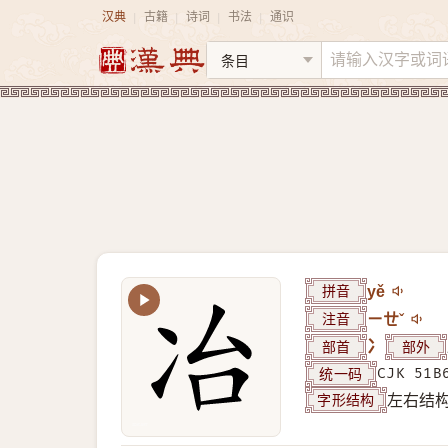
汉典
古籍
诗词
书法
通识
|
|
|
|
拼音
yě
注音
ㄧㄝˇ
部首
冫
部外
统一码
CJK 51B
字形结构
左右结