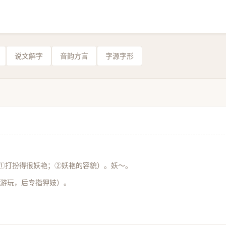
说文解字
音韵方言
字源字形
①打扮得很妖艳；②妖艳的容貌）。妖～。
游玩，后专指狎妓）。