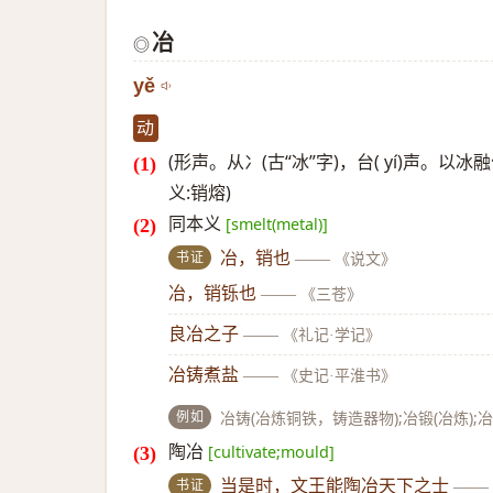
冶
◎
yě
动
(形声。从冫(古“冰”字)，台( yí)声。
义:销熔)
同本义
[smelt(metal)]
书证
冶，销也
——
《说文》
冶，销铄也
——
《三苍》
良冶之子
——
《礼记·学记》
冶铸煮盐
——
《史记·平淮书》
例如
冶铸(冶炼铜铁，铸造器物);冶锻(冶炼);
陶冶
[cultivate;mould]
书证
当是时，文王能陶冶天下之士
——