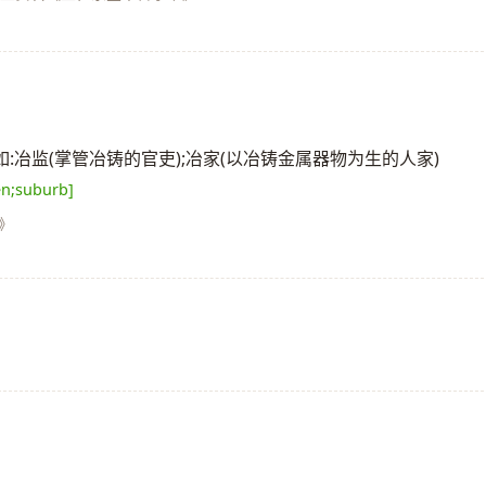
]。如:冶监(掌管冶铸的官吏);冶家(以冶铸金属器物为生的人家)
en;suburb]
》