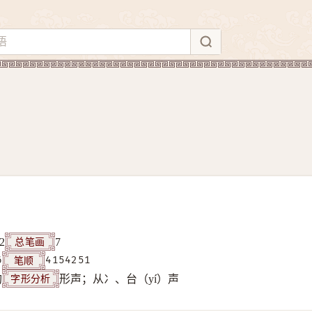
总笔画
2
7
笔顺
6
4154251
字形分析
构
形声；从冫、台（yí）声