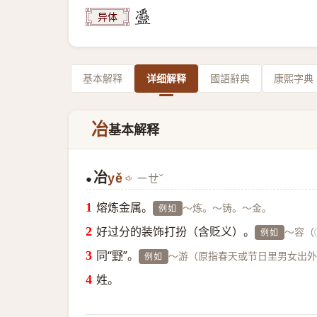
异体
基本解释
详细解释
國語辭典
康熙字典
冶
基本解释
冶
yě
ㄧㄝˇ
●
熔炼金属。
～炼。～铸。～金。
例如
好过分的装饰打扮（含贬义）。
～容（
例如
同“
野
”。
～游（原指春天或节日里男女出外
例如
姓。