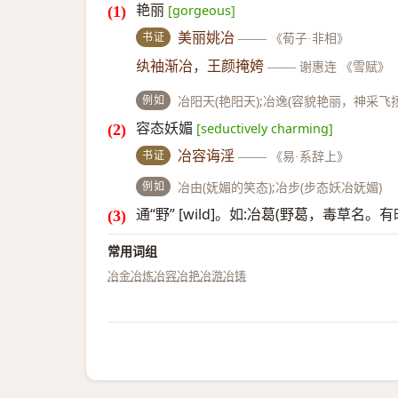
艳丽
[gorgeous]
书证
美丽姚冶
——
《荀子·非相》
纨袖渐冶，王颜掩姱
——
谢惠连 《雪赋》
例如
冶阳天(艳阳天);冶逸(容貌艳丽，神采飞扬
容态妖媚
[seductively charming]
书证
冶容诲淫
——
《易·系辞上》
例如
冶由(妩媚的笑态);冶步(步态妖冶妩媚)
通“野” [wild]。如:冶葛(野葛，毒草名
常用词组
冶金
冶炼
冶容
冶艳
冶游
冶铸