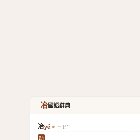
冶
國語辭典
冶
yě
ㄧㄝˇ
动