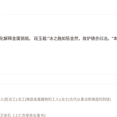
以冰融化解释金属销熔。 段玉裁:“冰之融如铄金然，故炉铸亦曰冶。”
冶人(犹冶工);冶工(铸造金属器物的工人);冶士(古代从事冶炼铸造的刑徒)
王安石《上仁宗皇帝言事书》