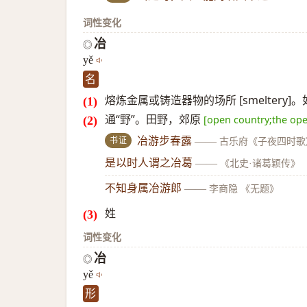
词性变化
冶
◎
yě
名
熔炼金属或铸造器物的场所 [smeltery
通“野”。田野，郊原
[open country;the op
书证
冶游步春露
——
古乐府《子夜四时歌
是以时人谓之冶葛
——
《北史·诸葛颖传》
不知身属冶游郎
——
李商隐 《无题》
姓
词性变化
冶
◎
yě
形