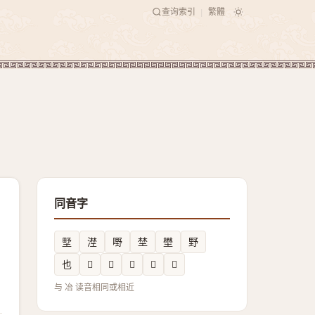
查询索引
繁體
|
同音字
㙒
漜
嘢
埜
壄
野
也
𠘦
𤝉
𢀘
𠥇
𡵍
与 冶 读音相同或相近