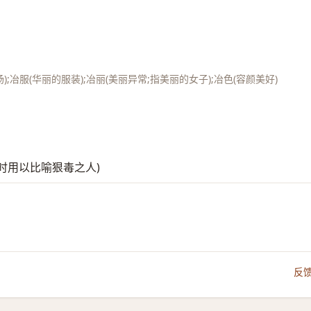
);冶服(华丽的服装);冶丽(美丽异常;指美丽的女子);冶色(容颜美好)
。有时用以比喻狠毒之人)
反