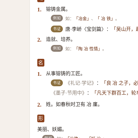
镕铸金属。
1.
例如
如：
、
。
「冶金」
「 冶 铁」
书证
唐·李峤〈宝剑篇〉：
「吴山开，
造就、培养。
2.
例如
如：
。
「陶 冶 性情」
名
从事镕铸的工匠。
1.
书证
《礼记·学记》
：
「良 冶 之子，
《墨子·节用中》
：
「凡天下群百工，轮
姓。如春秋时卫有 冶 廑。
2.
形
美丽、妖媚。