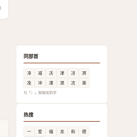
馈
同部首
㓑
㓕
㓇
冿
冴
凕
凂
冲
凓
凚
㓍
凘
与「冫」部相关的字
热搜
一
爱
福
龙
和
德