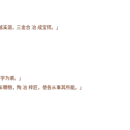
越溪涸，三金合 冶 成宝锷。」
必学为裘。」
车鞼匏，陶 冶 梓匠，使各从事其所能。」