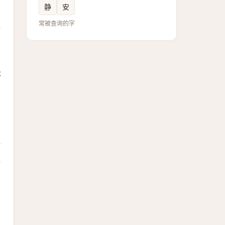
静
安
常被查询的字
本