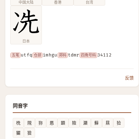
中国大陆
香港
台湾
日本
五笔
utfq
仓颉
imhgu
郑码
tdmr
四角号码
34112
反馈
同音字
㭠
䧋
狝
㥦
顕
險
灦
䉳
㬎
猃
玁
獫