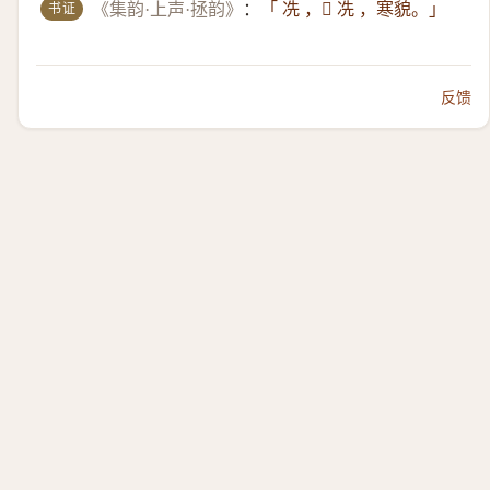
书证
《集韵·上声·拯韵》
：
「 冼 ，𠗌 冼 ，寒貌。」
反馈