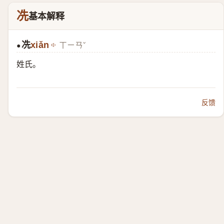
冼
基本解释
冼
xiǎn
ㄒㄧㄢˇ
●
姓氏。
反馈