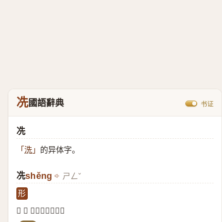
冼
國語辭典
书证
冼
的异体字。
「
洗
」
冼
shěng
ㄕㄥˇ
形
𠗌 冼 ：寒冷的样子。