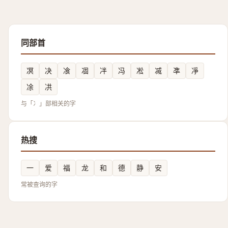
同部首
凕
决
飡
凅
冸
冯
凇
㓕
凖
凈
凃
㓋
与「冫」部相关的字
热搜
一
爱
福
龙
和
德
静
安
常被查询的字