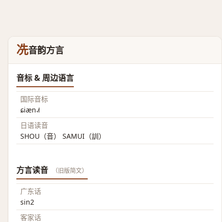
冼
音韵方言
音标 & 周边语言
国际音标
ɕiæn˨˩˦
日语读音
SHOU（音） SAMUI（訓）
方言读音
（旧版简文）
广东话
sin2
客家话