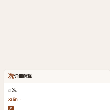
冼
详细解释
冼
◎
Xiǎn
名