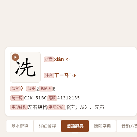
拼音
xiǎn
注音
ㄒㄧㄢˇ
冫
部首
部外
总笔画
2
8
统一码
CJK 51BC
笔顺
41312135
字形结构
字形分析
左右结构
形声；从冫、先声
基本解释
详细解释
國語辭典
康熙字典
音韵方