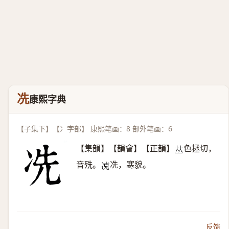
冼
康熙字典
【子集下】【冫字部】 康熙笔画：8 部外笔画：6
【集韻】【韻會】【正韻】
色拯切，
𠀤
音㱡。
冼，寒貌。
𠗌
反馈