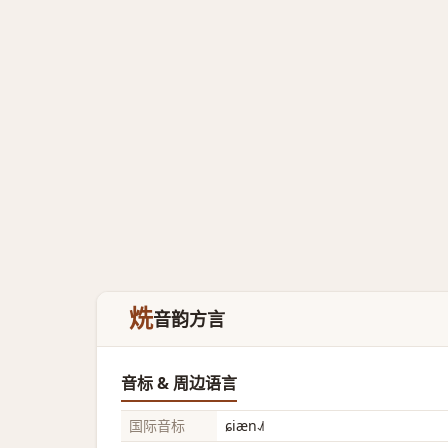
烍
音韵方言
音标 & 周边语言
国际音标
ɕiæn˨˩˦