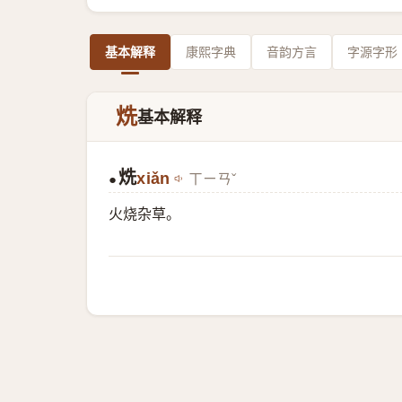
基本解释
康熙字典
音韵方言
字源字形
烍
基本解释
烍
xiǎn
ㄒㄧㄢˇ
●
火烧杂草。