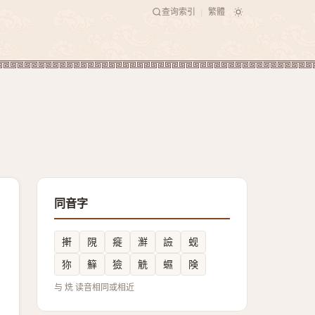
查询索引
繁體
|
同音字
搟
䧋
㿅
㶍
譣
蚬
狝
䉳
獫
䚚
䗾
険
与 烍 读音相同或相近