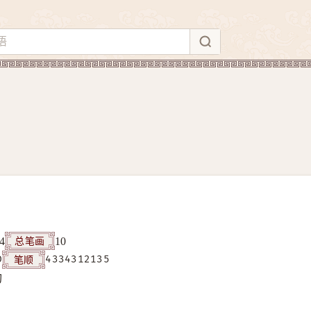
总笔画
4
10
笔顺
D
4334312135
构