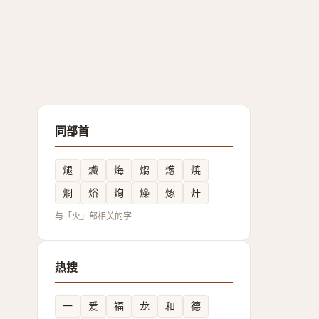
同部首
煺
㸍
烸
煼
燪
焼
烱
焀
㶷
燺
烼
㶥
与「火」部相关的字
热搜
一
爱
福
龙
和
德