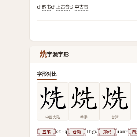
韵书
上古音
中古音
烍
字源字形
字形对比
中国大陆
香港
台湾
五笔
仓颉
郑码
四
otfq
fhgu
uomr