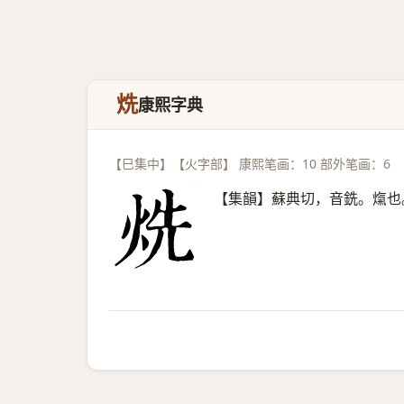
烍
康熙字典
【巳集中】【火字部】 康熙笔画：10 部外笔画：6
【集韻】蘇典切，音銑。熂也