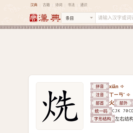
汉典
古籍
诗词
书法
通识
|
|
|
|
拼音
xiǎn
注音
ㄒㄧㄢˇ
部首
火
部外
统一码
CJK 70C
字形结构
左右结