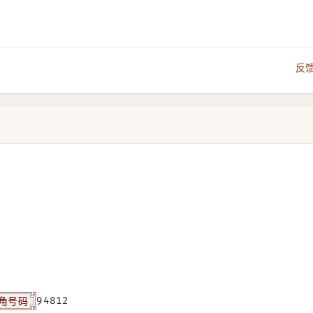
反
角号码
94812