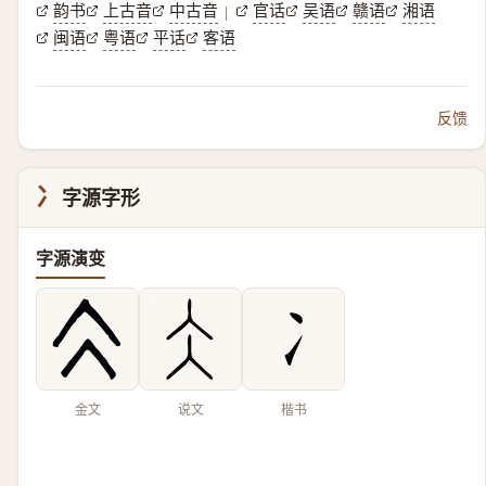
韵书
上古音
中古音
官话
吴语
赣语
湘语
|
闽语
粤语
平话
客语
反馈
冫
字源字形
字源演变
金文
说文
楷书