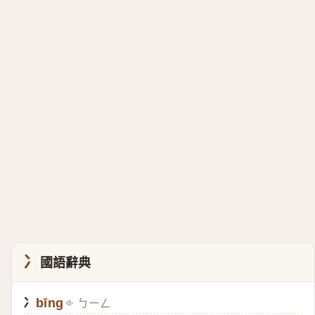
冫
國語辭典
冫
bīng
ㄅㄧㄥ