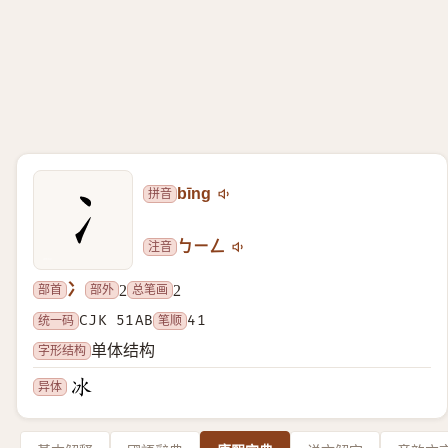
拼音
bīng
注音
ㄅㄧㄥ
冫
部首
部外
总笔画
2
2
统一码
CJK 51AB
笔顺
41
字形结构
单体结构
异体