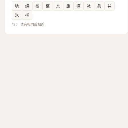
㙃
蛃
槟
檳
仌
鋲
掤
冰
兵
并
氷
栟
与 冫 读音相同或相近