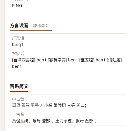
PING
方言读音
（旧版简文）
广东话
bing1
客家话
[台湾四县腔] ben1 [客英字典] ben1 [宝安腔] ben1 [海陆腔]
ben1
音系简文
中古音
幫母 蒸韻 平聲 冫小韻 筆陵切 三等 開口；
上古音
黄侃系统：幫母 登部 ；王力系统：幫母 蒸部 ；