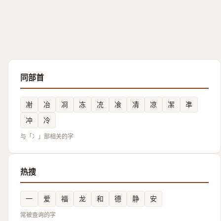
同部首
㓔
冶
㓏
冻
㓍
飡
凊
凉
㓗
凖
冲
冷
与「冫」部相关的字
热搜
一
爱
福
龙
和
德
静
安
常被查询的字