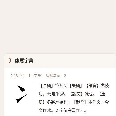
冫
康熙字典
【子集下】【冫字部】 康熙笔画：2
【唐韻】筆陵切【集韻】【韻會】悲陵
切，
逼平聲。【說文】凍也。【玉
𠀤
篇】冬寒水結也。【韻會】本作仌，今
文作冰。仌字偏旁書作冫。