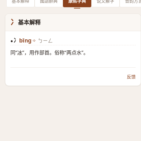
基本解释
國語辭典
康熙字典
说文解字
音韵方
冫
基本解释
冫
bīng
ㄅㄧㄥ
●
同“
冰
”，用作部首。俗称“两点水”。
反馈