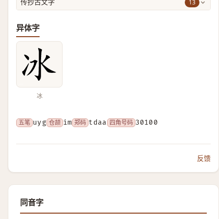
13
传抄古文字
异体字
冰
五笔
uyg
仓颉
im
郑码
tdaa
四角号码
30100
反馈
同音字