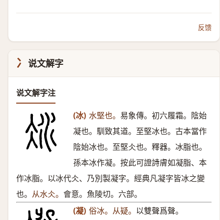
反馈
冫
说文解字
说文解字注
(冰)
水堅也。
易象傳。初六履霜。陰始
凝也。馴致其道。至堅冰也。古本當作
陰始冰也。至堅仌也。釋器。冰脂也。
孫本冰作凝。按此可證詩膚如凝脂、本
作冰脂。以冰代仌、乃別製凝字。經典凡凝字皆冰之變
也。
从水仌。
會意。魚陵切。六部。
(凝)
俗冰。从疑。
以雙聲爲聲。