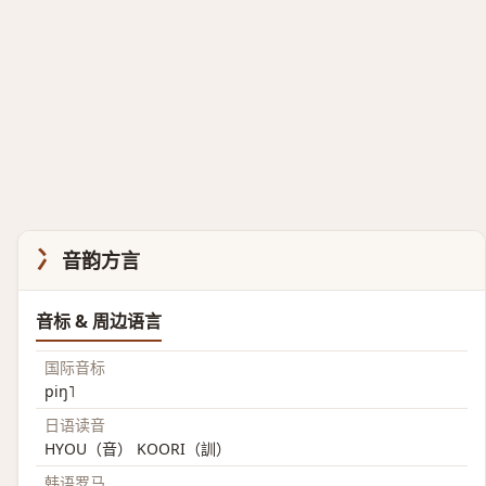
冫
音韵方言
音标 & 周边语言
国际音标
piŋ˥
日语读音
HYOU（音） KOORI（訓）
韩语罗马