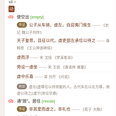
xū
动
使空出
[empty]
书证
公子从车骑，虚左，自迎夷门侯生
——
《史
记·魏公子列传》
天子复思，且征以代，虚吏部左承位以待之
——
唐·
韩愈 《王公神道碑铭》
虚而浮
——
宋·沈括 《梦溪笔谈》
旁设一虚坐
——
宋·王谠 《唐语林·雅量》
虚中乐喜
——
清·刘开 《问说》
例如
虚左(虚尊位以待贤能的人。古代车位以左为尊，故
虚以待之);虚宁(帝位空悬)
通“居”。居住
[reside]
书证
非其里而虚之，非礼也
——
《荀子·大略》