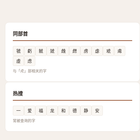
同部首
虢
虧
虩
虠
䖘
䖖
虏
虙
䖊
䖏
虛
虑
与「虍」部相关的字
热搜
一
爱
福
龙
和
德
静
安
常被查询的字