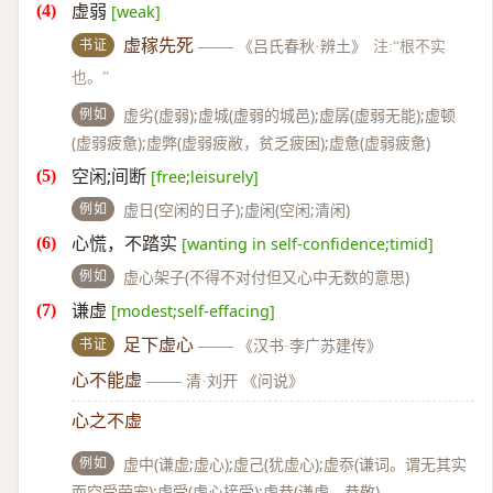
虚弱
[weak]
书证
虚稼先死
——
《吕氏春秋·辨土》
注:“根不实
也。”
例如
虚劣(虚弱);虚城(虚弱的城邑);虚孱(虚弱无能);虚顿
(虚弱疲惫);虚弊(虚弱疲敝，贫乏疲困);虚惫(虚弱疲惫)
空闲;间断
[free;leisurely]
例如
虚日(空闲的日子);虚闲(空闲;清闲)
心慌，不踏实
[wanting in self-confidence;timid]
例如
虚心架子(不得不对付但又心中无数的意思)
谦虚
[modest;self-effacing]
书证
足下虚心
——
《汉书·李广苏建传》
心不能虚
——
清·刘开 《问说》
心之不虚
例如
虚中(谦虚;虚心);虚己(犹虚心);虚忝(谦词。谓无其实
而空受荣宠);虚受(虚心接受);虚恭(谦虚、恭敬)