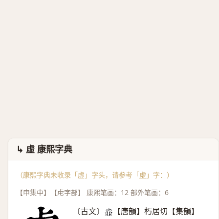
↳ 虛 康熙字典
（康熙字典未收录「虚」字头，请参考「
虛
」字：）
【申集中】【虍字部】 康熙笔画：12 部外笔画：6
〔古文〕
【唐韻】朽居切【集韻】
𣦄