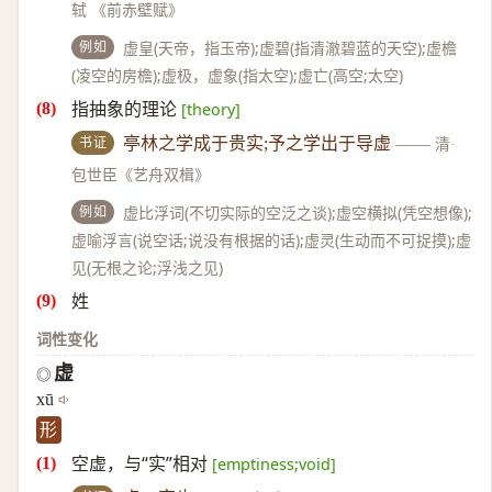
轼 《前赤壁赋》
例如
虚皇(天帝，指玉帝);虚碧(指清澈碧蓝的天空);虚檐
(凌空的房檐);虚极，虚象(指太空);虚亡(高空;太空)
指抽象的理论
[theory]
书证
亭林之学成于贵实;予之学出于导虚
——
清·
包世臣《艺舟双楫》
例如
虚比浮词(不切实际的空泛之谈);虚空横拟(凭空想像);
虚喻浮言(说空话;说没有根据的话);虚灵(生动而不可捉摸);虚
见(无根之论;浮浅之见)
姓
词性变化
虚
◎
xū
形
空虚，与“实”相对
[emptiness;void]