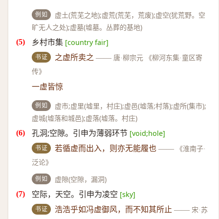
例如
虚土(荒芜之地);虚荒(荒芜，荒废);虚空(犹荒野。空
旷无人之处);虚墓(墟墓。丛葬的基地)
乡村市集
[country fair]
书证
之虚所卖之
——
唐·柳宗元 《柳河东集·童区寄
传》
一虚皆惊
例如
虚市;虚里(墟里，村庄);虚邑(墟落;村落);虚所(集市);
虚城(墟落和城邑);虚落(墟落。村庄)
孔洞;空隙。引申为薄弱环节
[void;hole]
书证
若循虚而出入，则亦无能履也
——
《淮南子·
泛论》
例如
虚隙(空隙，漏洞)
空际，天空。引申为凌空
[sky]
书证
浩浩乎如冯虚御风，而不知其所止
——
宋·苏