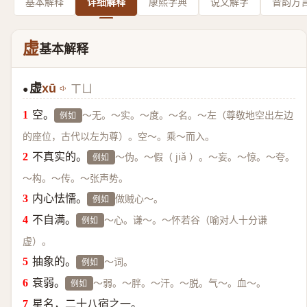
基本解释
详细解释
康熙字典
说文解字
音韵方
虚
基本解释
虚
xū
ㄒㄩ
●
空。
～无。～实。～度。～名。～左（尊敬地空出左边
例如
的座位，古代以左为尊）。空～。乘～而入。
不真实的。
～伪。～假（ jiǎ ）。～妄。～惊。～夸。
例如
～构。～传。～张声势。
内心怯懦。
做贼心～。
例如
不自满。
～心。谦～。～怀若谷（喻对人十分谦
例如
虚）。
抽象的。
～词。
例如
衰弱。
～弱。～胖。～汗。～脱。气～。血～。
例如
星名，二十八宿之一。