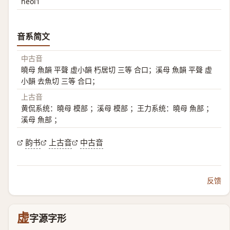
heoi1
音系简文
中古音
曉母 魚韻 平聲 虚小韻 朽居切 三等 合口；溪母 魚韻 平聲 虚
小韻 去魚切 三等 合口；
上古音
黄侃系统：曉母 模部 ；溪母 模部 ；王力系统：曉母 魚部 ；
溪母 魚部 ；
韵书
上古音
中古音
反馈
虚
字源字形