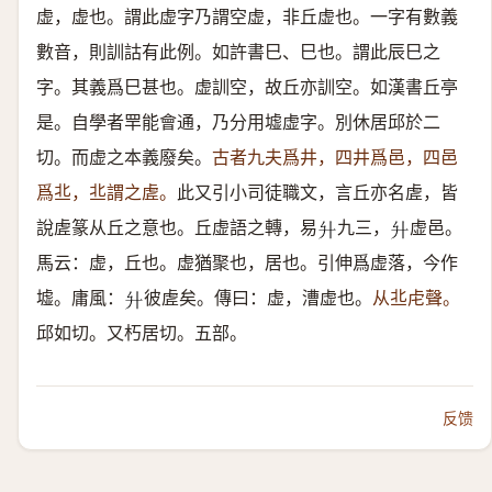
虚，虚也。謂此虚字乃謂空虚，非丘虚也。一字有數義
數音，則訓詁有此例。如許書巳、巳也。謂此辰巳之
字。其義爲巳甚也。虚訓空，故丘亦訓空。如漢書丘亭
是。自學者䍐能會通，乃分用墟虚字。別休居邱於二
切。而虚之本義廢矣。
古者九夫爲井，四井爲邑，四邑
爲丠，丠謂之虗。
此又引小司徒職文，言丘亦名虗，皆
說虗篆从丘之意也。丘虚語之轉，易
九三，
虚邑。
𦫵
𦫵
馬云：虚，丘也。虚猶聚也，居也。引伸爲虚落，今作
墟。庸風：
彼虗矣。傳曰：虚，漕虚也。
从丠虍聲。
𦫵
邱如切。又朽居切。五部。
反馈