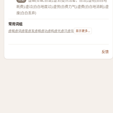
虚邀(空邀;白请);虚生(徒然活着，白活);虚花(白白地
耗费);虚过(白白地度过);虚劳(白费力气);虚费(白白地消耗);虚
废(白白丢弃)
常用词组
虚报
虚词
虚度
虚发
虚根
虚功
虚构
虚光
虚汗
虚华
显示更多...
反馈