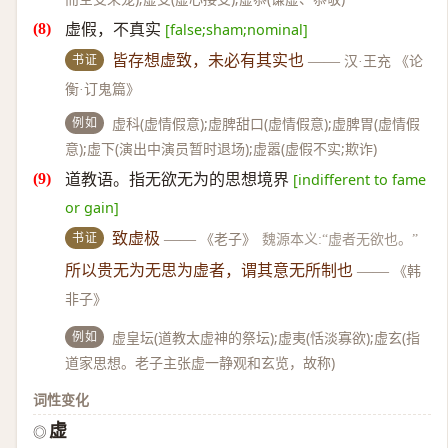
虚假，不真实
[false;sham;nominal]
书证
皆存想虚致，未必有其实也
——
汉·王充 《论
衡·订鬼篇》
例如
虚科(虚情假意);虚脾甜口(虚情假意);虚脾胃(虚情假
意);虚下(演出中演员暂时退场);虚嚣(虚假不实;欺诈)
道教语。指无欲无为的思想境界
[indifferent to fame
or gain]
书证
致虚极
——
《老子》
魏源本义:“虚者无欲也。”
所以贵无为无思为虚者，谓其意无所制也
——
《韩
非子》
例如
虚皇坛(道教太虚神的祭坛);虚夷(恬淡寡欲);虚玄(指
道家思想。老子主张虚一静观和玄览，故称)
词性变化
虚
◎