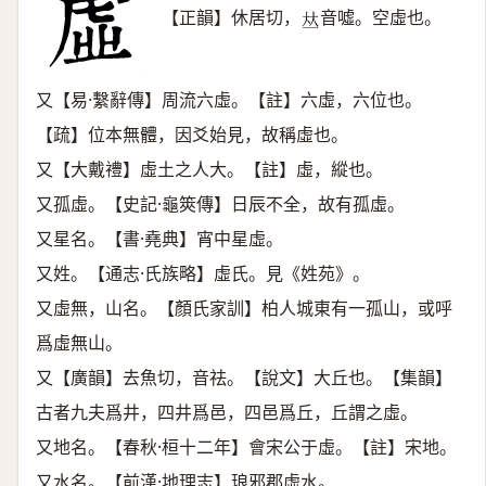
【正韻】休居切，
音噓。空虛也。
𠀤
又【易·繫辭傳】周流六虛。【註】六虛，六位也。
【疏】位本無體，因爻始見，故稱虛也。
又【大戴禮】虛土之人大。【註】虛，縱也。
又孤虛。【史記·龜筴傳】日辰不全，故有孤虛。
又星名。【書·堯典】宵中星虛。
又姓。【通志·氏族略】虛氏。見《姓苑》。
又虛無，山名。【顏氏家訓】柏人城東有一孤山，或呼
爲虛無山。
又【廣韻】去魚切，音祛。【說文】大丘也。【集韻】
古者九夫爲井，四井爲邑，四邑爲丘，丘謂之虛。
又地名。【春秋·桓十二年】會宋公于虛。【註】宋地。
又水名。【前漢·地理志】琅邪郡虛水。