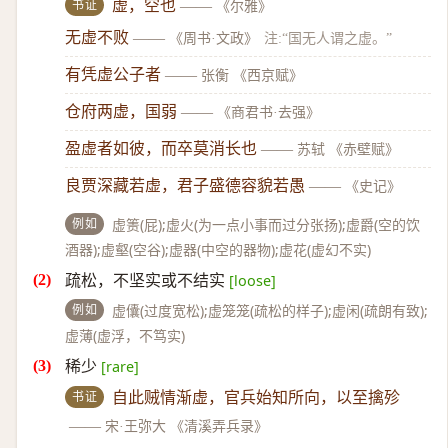
书证
虚，空也
——
《尔雅》
无虚不败
——
《周书·文政》
注:“国无人谓之虚。”
有凭虚公子者
——
张衡 《西京赋》
仓府两虚，国弱
——
《商君书·去强》
盈虚者如彼，而卒莫消长也
——
苏轼 《赤壁赋》
良贾深藏若虚，君子盛德容貌若愚
——
《史记》
例如
虚箦(屁);虚火(为一点小事而过分张扬);虚爵(空的饮
酒器);虚壑(空谷);虚器(中空的器物);虚花(虚幻不实)
疏松，不坚实或不结实
[loose]
例如
虚儾(过度宽松);虚笼笼(疏松的样子);虚闲(疏朗有致);
虚薄(虚浮，不笃实)
稀少
[rare]
书证
自此贼情渐虚，官兵始知所向，以至擒殄
——
宋·王弥大 《清溪弄兵录》