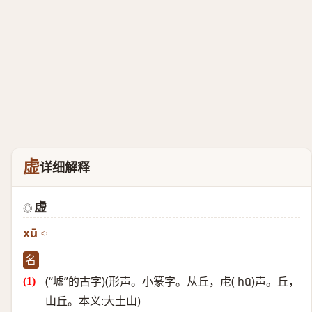
虚
详细解释
虚
◎
xū
名
(“墟”的古字)(形声。小篆字。从丘，虍( hū)声。丘，
山丘。本义:大土山)