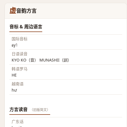
虚
音韵方言
音标 & 周边语言
国际音标
ɕy˥
日语读音
KYO KO（音） MUNASHII（訓）
韩语罗马
HE
越南语
hư
方言读音
（旧版简文）
广东话