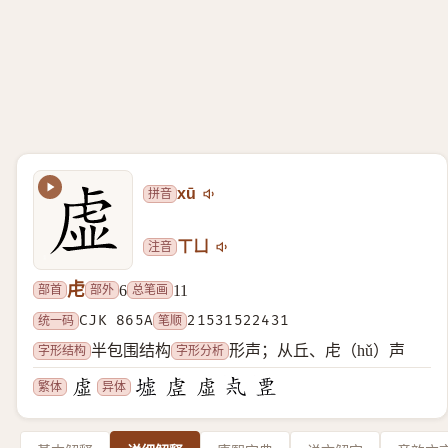
拼音
xū
注音
ㄒㄩ
虍
部首
部外
总笔画
6
11
统一码
CJK 865A
笔顺
21531522431
字形结构
字形分析
半包围结构
形声；从丘、虍（hǔ）声
繁体
异体