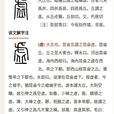
大丘也。崐崘丘謂之崐崘虛。古者九夫
爲井，四井爲邑，四邑爲丘。丘謂之
虛。从丘虍聲。丘如切。又，朽居切
〖注〗臣鉉等曰：今俗别作墟，非是。
说文解字注
(虚)
大丠也。昆侖丠謂之昆侖虚。
昆侖
丘、丘之至大者也。釋水曰。河出昆侖
虚。海內西經曰。海內昆侖之虚在西
北。帝之下都。卽西山經昆侖之丘。實
惟帝之下都也。水部曰。泑津在昆侖虚下。按虚者、今
之墟字。猶昆侖今之崐崘字也。虚本謂大丘。大則空
曠。故引伸之爲空虚。如魯、少皞之虚，衛、顓頊之
虚。陳、大皞之虚，鄭、祝融之虚，皆本帝都，故謂之
虚。又引伸之爲凡不實之稱。邶風：其虚其邪。毛曰：