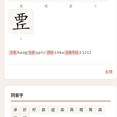
虛
墟
虗
𠧝
𧟬
五笔
haog
仓颉
yptc
郑码
ihku
四角号码
21212
反馈
同音字
䖉
䏏
盱
歔
譃
歘
藇
楈
䈝
諝