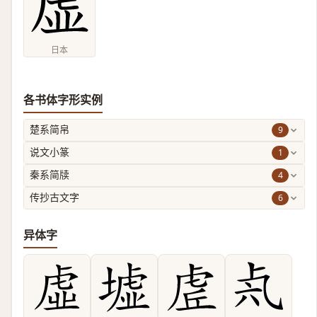
日本
各书体字形实例
9
楚系简帛
1
说文小篆
4
秦系简牍
6
传抄古文字
异体字