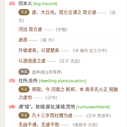
同本义
[big mound]
书证
虚，大丘也。昆仑丘谓之 昆仑虚
——
《说
文》
河出 昆仑虚
——
《尔雅》
虚邑
——
《易·升》
升彼虚矣，以望楚矣
——
《诗·傭风·定之方中》
以游逍遥之虚
——
《庄子·天运》
例如
虚莽(墟丘和草莽)
住所;处所
[dwelling place;location]
书证
郑国，今 河南之 新郑，本 高辛氏火正 祝融
之虚也
——
《汉书》
通“墟”。故城;废址;废墟;荒地
[ruins;wasteland]
书证
凡十三岁而社稷为虚
——
《汉书·贾谊传》
无由不通，无虚不败
——
《逸周书·文政》