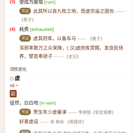
使成为废墟
[ruin]
书证
此其所以丧九牧之地，而虚宗庙之国也
——
《荀子》
耗费
[exhausted]
书证
虚其府库，以备车马
——
《墨子》
浑邪率数万之众来降，[ 汉]虚府库赏赐，发良民侍
养，譬若奉骄子
——
《史记》
词性变化
虚
◎
xū
副
徒然，白白地
[in vain]
书证
贾生年少虚垂涕
——
李商隐《安定城楼》
好景虚设
——
宋·柳永 《雨霖铃》
例如