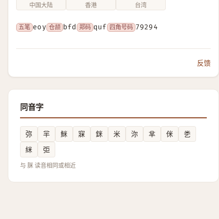
中国大陆
香港
台湾
五笔
eoy
仓颉
bfd
郑码
quf
四角号码
79294
反馈
同音字
弥
羋
䱊
㝥
銤
米
沵
芈
侎
㐘
䋛
弡
与 脒 读音相同或相近