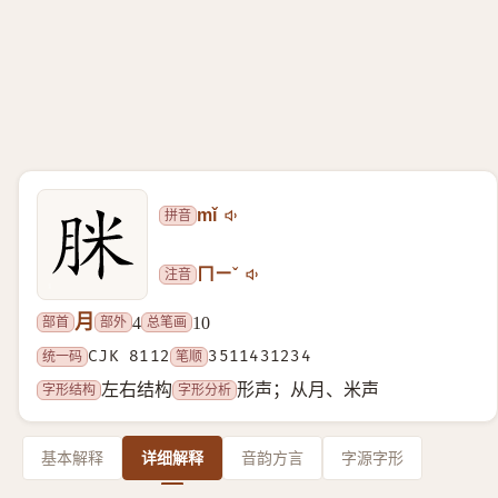
拼音
mǐ
注音
ㄇㄧˇ
月
部首
部外
总笔画
4
10
统一码
CJK 8112
笔顺
3511431234
字形结构
字形分析
左右结构
形声；从月、米声
基本解释
详细解释
音韵方言
字源字形