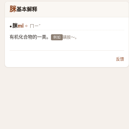
脒
基本解释
脒
mǐ
ㄇㄧˇ
●
有机化合物的一类。
磺胺～。
例如
反馈