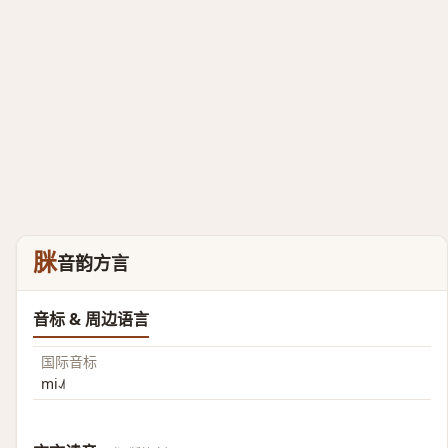
脒
音韵方言
音标 & 周边语言
国际音标
mi˨˩˦