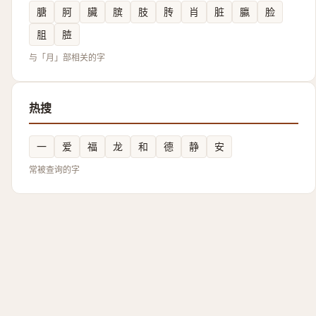
膅
胢
臟
膑
肢
䏝
肖
脏
䑉
脸
䏣
䐍
与「月」部相关的字
热搜
一
爱
福
龙
和
德
静
安
常被查询的字