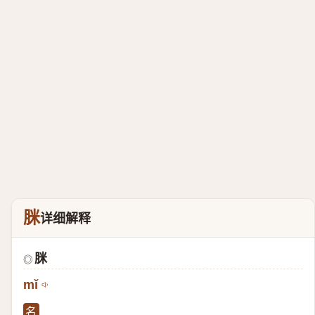
脒
详细解释
脒
◎
mǐ
名